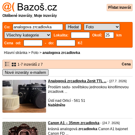
Přidat inzerát
Oblíbené inzeráty
,
Moje inzeráty
Co:
Lokalita:
Okolí:
km
Cena od:
- do:
Kč
Hlavní stránka
>
Foto
>
analogova zrcadlovka
Cena
1-7 inzerátů z 7
Nové inzeráty e-mailem
Analogová zrcadlovka Zenit TTL ...
- [27.7. 2026]
Prodám sadu- sovětskou jednookou kinofilmovou
zrcadlovk ...
Ústí nad Orlicí - 561 51
Nabídněte
Canon A1 – 35mm zrcadlovka
- [24.7. 2026]
krásná analogová
zrcadlovka
Canon A1 bajonet
Canon FD ...