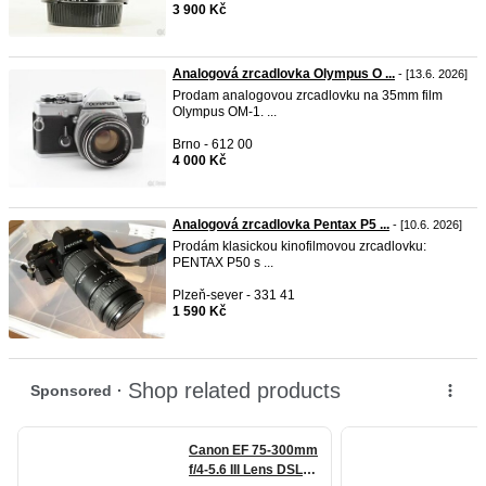
3 900 Kč
Analogová zrcadlovka Olympus O ...
- [13.6. 2026]
Prodam analogovou zrcadlovku na 35mm film
Olympus OM-1. ...
Brno - 612 00
4 000 Kč
Analogová zrcadlovka Pentax P5 ...
- [10.6. 2026]
Prodám klasickou kinofilmovou zrcadlovku:
PENTAX P50 s ...
Plzeň-sever - 331 41
1 590 Kč