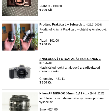
Praha 3 - 130 00
6 000 Kč
Prodáno Praktica L + Zebra ob ...
- [22.7. 2026]
Prodáno! Krásná Praktica L + objektivy Analogová
zrc ...
Plzeň - 301 00
2 200 Kč
ANALOGOVÝ FOTOAPARÁT EOS CANON ...
-
[8.7. 2026]
Klasická jednooká analogová
zrcadlovka
od
Canonu z roku ...
Chomutov - 431 11
3 300 Kč
Nikon AF NIKKOR 50mm/ 1,4 f + ...
- [14.6. 2026]
Po 4 letech čím dále menšího využívání prodám
vysoce sv ...
Brno - 624 00