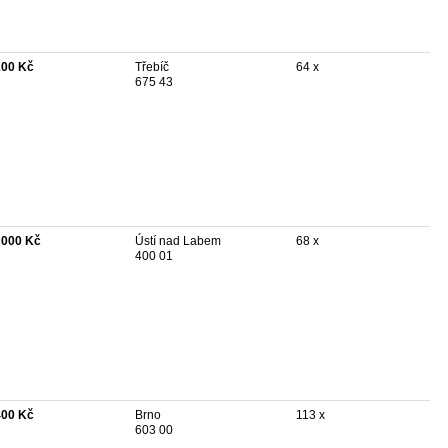
200 Kč
Třebíč
64 x
675 43
 000 Kč
Ústí nad Labem
68 x
400 01
400 Kč
Brno
113 x
603 00