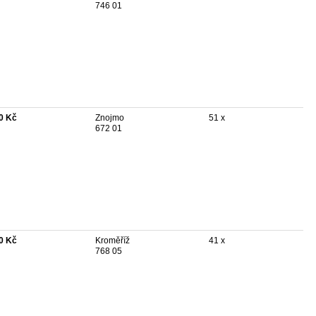
746 01
0 Kč
Znojmo
51 x
672 01
0 Kč
Kroměříž
41 x
768 05