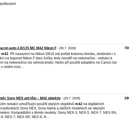
poškození
acon auto 2.8/135 MC M42 Nikon F
70
- [30.7. 2026]
t
m42
. Při nasazení na Nikon D810 má pořád krásnou kresbu, dodávám i s
kcí na bajonet Nikon F (bez čočky, tedy neostří na nekonečno - redukci k
ení na nekonečno lze sehnat jinde). Nebo při použití adaptéru na Canon lze
t v celém rozs ...
tér Sony NEX atd tělo – M42 objektiv
28
- [29.7. 2026]
zím redukci umožňující použití starých objektivů
m42
na digitálních
rcadlovkách Sony NEX, Sony Alpha a dalších modelech se stejným
netem. Kompatibilní s těmito modely: Sony NEX-3, NEX-5, NEX-7, NEX-5N,
6, NEX-7, NEX-5R, NEX-6, N ...