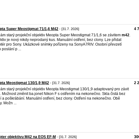
pta Super Meostigmat 71/1,6 M42
4 
- [31.7. 2026]
ám starý projekční objektiv Meopta Super Meostigmat 71/1,6 se závitem
m42
.
ktiv je nový nikdy neprodaný kus. Manuální ostření, bez clony. Lze přidat
tér pro Sony. Ukázkové snímky pořízeny na SonyA7RIV. Osobní převzetí
 poslání p ...
pta Meostigmat 130/1,9 M42
2 
- [31.7. 2026]
ám starý projekční objektiv Meopta Meostigmat 130/1,9 adaptovaný pro závit
. Možnost změnit ba.jonet Nikon F s ostřením na nekonečno. Skla čistá bez
ní a poškrábání. Manuální ostření, bez clony. Ostření na nekonečno. Obě
y. Možn ...
ter objektivu M42 na EOS EF-M
30
- [31.7. 2026]