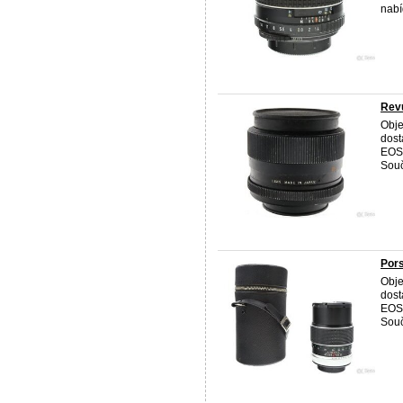
nabí
Revu
Obje
dost
EOS,
Souč
Pors
Obje
dost
EOS,
Souč