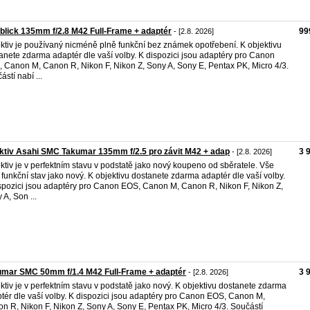
blick 135mm f/2.8 M42 Full-Frame + adaptér
99
- [2.8. 2026]
ktiv je používaný nicméně plně funkční bez známek opotřebení. K objektivu
anete zdarma adaptér dle vaší volby. K dispozici jsou adaptéry pro Canon
 Canon M, Canon R, Nikon F, Nikon Z, Sony A, Sony E, Pentax PK, Micro 4/3.
ástí nabí ...
ktiv Asahi SMC Takumar 135mm f/2.5 pro závit M42 + adap
3 
- [2.8. 2026]
ktiv je v perfektním stavu v podstatě jako nový koupeno od sběratele. Vše
 funkční stav jako nový. K objektivu dostanete zdarma adaptér dle vaší volby.
spozici jsou adaptéry pro Canon EOS, Canon M, Canon R, Nikon F, Nikon Z,
 A, Son ...
umar SMC 50mm f/1.4 M42 Full-Frame + adaptér
3 
- [2.8. 2026]
ktiv je v perfektním stavu v podstatě jako nový. K objektivu dostanete zdarma
tér dle vaší volby. K dispozici jsou adaptéry pro Canon EOS, Canon M,
n R, Nikon F, Nikon Z, Sony A, Sony E, Pentax PK, Micro 4/3. Součástí