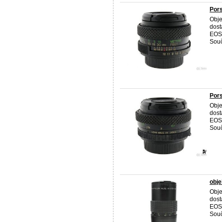
Pors
Obje
dost
EOS,
Souč
Pors
Obje
dost
EOS,
Souč
obje
Obje
dost
EOS,
Souč