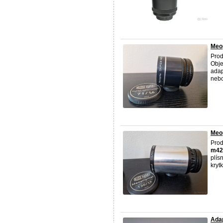
Meo
Prod
Obje
adap
nebo
Meo
Prod
m42
plís
krytk
Adap