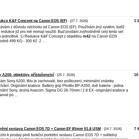
ukce K&F Concept na Canon EOS (EF)
1 
- [27.7. 2026]
ávám z důvodu odchodu od Canon EOS (EF). Používám jiný systém, tudíž
redukce již pro mě nemají využití. Buď prodám zvýhodněně celý tento set
 jednotlivě. 1) Redukce K&F Concept z objektivu
m42
na Canon EOS
odně 499 Kč) - 300 Kč. 2 ...
 A200, objektivy, příslušenství
10
- [25.7. 2026]
ám Sony A200, tělo je zachovalé, bez poškození, minimální známky
ívání. Originální krabice. Battery grip Phottix BP-A350, dvě baterie - jedna
inální Sony, druhá Avacom. Sigma DG 28-70mm / 2.8 EX -originální krabice a
anné po ...
rétní sestava Canon EOS 7D + Canon EF 85mm f/1.8 USM
7 
- [24.7. 2026]
zím k prodeji plně funkční portrétní sestavu Canon EOS 7D + světelný