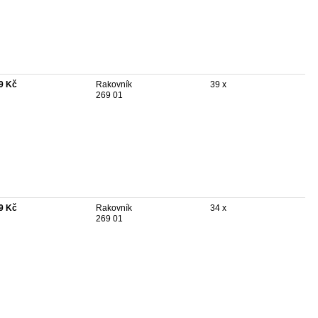
9 Kč
Rakovník
39 x
269 01
9 Kč
Rakovník
34 x
269 01