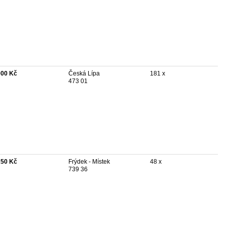
000 Kč
Česká Lípa
181 x
473 01
250 Kč
Frýdek - Místek
48 x
739 36