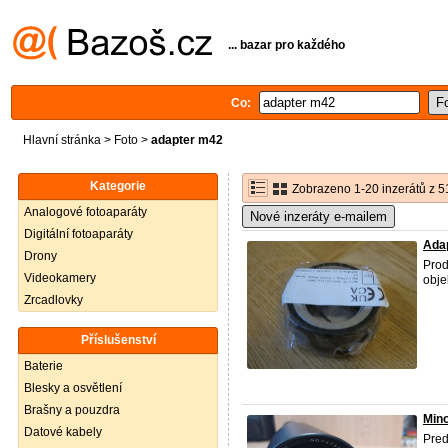
... bazar pro každého
Co:
Hlavní stránka
>
Foto
>
adapter m42
Kategorie
Zobrazeno 1-20 inzerátů z 5
Analogové fotoaparáty
Nové inzeráty e-mailem
Digitální fotoaparáty
Adap
Drony
Pro
Videokamery
obje
Zrcadlovky
Příslušenství
Baterie
Blesky a osvětlení
Brašny a pouzdra
Min
Datové kabely
Pred