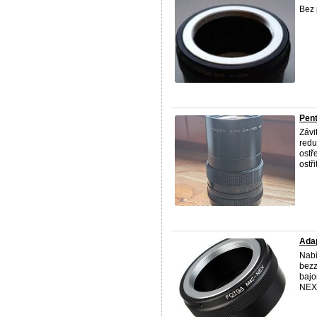
Bez 
Pent
Závi
redu
ostř
ostři
Adap
Nabí
bezz
bajo
NEX-