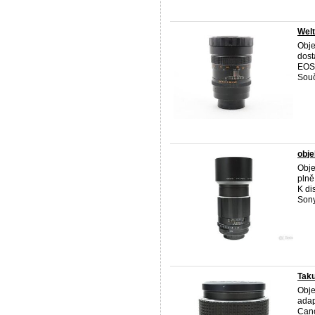
Welt
Obje
dost
EOS,
Souč
obje
Obje
plně
K di
Sony
Tak
Obje
adap
Cano