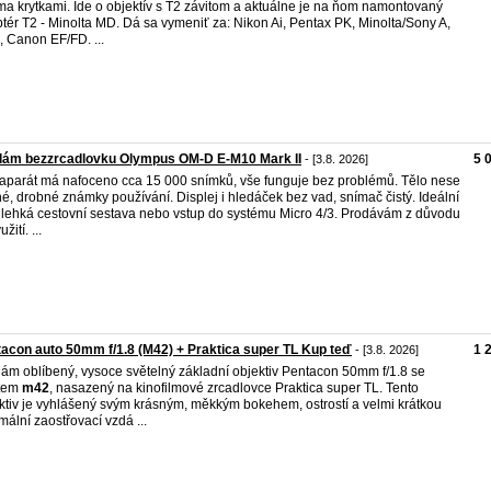
a krytkami. Ide o objektív s T2 závitom a aktuálne je na ňom namontovaný
tér T2 - Minolta MD. Dá sa vymeniť za: Nikon Ai, Pentax PK, Minolta/Sony A,
, Canon EF/FD. ...
dám bezzrcadlovku Olympus OM-D E-M10 Mark II
5 
- [3.8. 2026]
aparát má nafoceno cca 15 000 snímků, vše funguje bez problémů. Tělo nese
é, drobné známky používání. Displej i hledáček bez vad, snímač čistý. Ideální
 lehká cestovní sestava nebo vstup do systému Micro 4/3. Prodávám z důvodu
žití. ...
acon auto 50mm f/1.8 (M42) + Praktica super TL Kup teď
1 
- [3.8. 2026]
ám oblíbený, vysoce světelný základní objektiv Pentacon 50mm f/1.8 se
item
m42
, nasazený na kinofilmové zrcadlovce Praktica super TL. Tento
ktiv je vyhlášený svým krásným, měkkým bokehem, ostrostí a velmi krátkou
mální zaostřovací vzdá ...