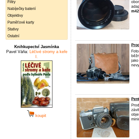
Filtry
obom
adap
Nabíječky baterií
m42
Objektivy
Paměťové karty
Stativy
Ostatní
Pro
Knihkupectví Jasmínka
Foto
Pavel Váňa:
Léčivé stromy a keře
běžn
I.
jako
nevyu
Pent
Prod
záv
obje
koupit
mini