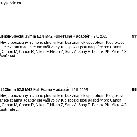
dky je vše co ...
enon-Special 35mm f/2.8 M42 Full-Frame + adaptér
99
- [2.8. 2026]
ktiv je používaný nicméně plně funkční bez známek opotřebení. K objektivu
anete zdarma adaptér dle vaší volby. K dispozici jsou adaptéry pro Canon
 Canon M, Canon R, Nikon F, Nikon Z, Sony A, Sony E, Pentax PK, Micro 4/3.
ástí nabí ...
t 135mm f/2.8 M42 Full-Frame + adaptér
99
- [2.8. 2026]
ktiv je používaný nicméně plně funkční bez známek opotřebení. K objektivu
anete zdarma adaptér dle vaší volby. K dispozici jsou adaptéry pro Canon
 Canon M, Canon R, Nikon F, Nikon Z, Sony A, Sony E, Pentax PK, Micro 4/3.
ástí nabí ...