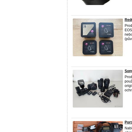
Red
Prod
EOS 
nebo
(pův
Sony
Prod
použ
orig
ochr
Port
Nabí