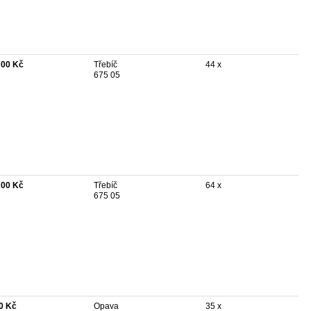
700 Kč
Třebíč
44 x
675 05
200 Kč
Třebíč
64 x
675 05
0 Kč
Opava
35 x