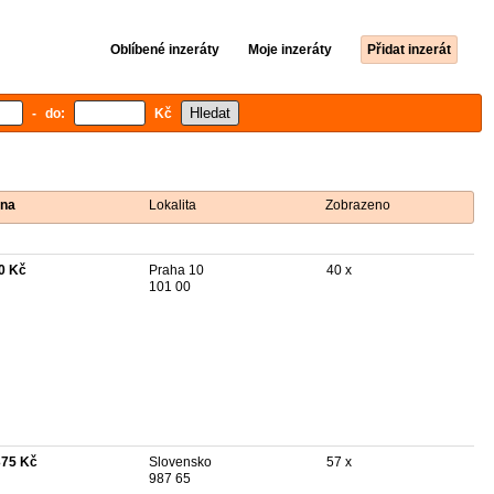
Oblíbené inzeráty
Moje inzeráty
Přidat inzerát
- do:
Kč
na
Lokalita
Zobrazeno
0 Kč
Praha 10
40 x
101 00
375 Kč
Slovensko
57 x
987 65