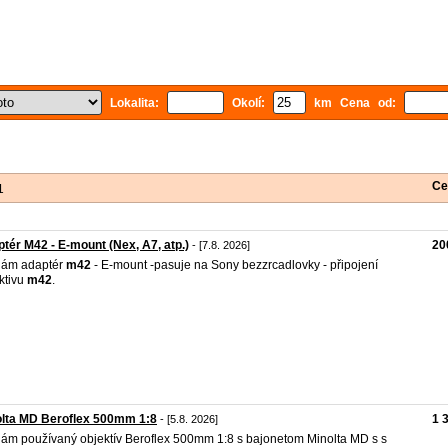
Lokalita:
Okolí:
km Cena od:
Ce
1
tér M42 - E-mount (Nex, A7, atp.)
20
- [7.8. 2026]
dám adaptér
m42
- E-mount -pasuje na Sony bezzrcadlovky - připojení
ktivu
m42
.
olta MD Beroflex 500mm 1:8
1 
- [5.8. 2026]
ám používaný objektív Beroflex 500mm 1:8 s bajonetom Minolta MD s s