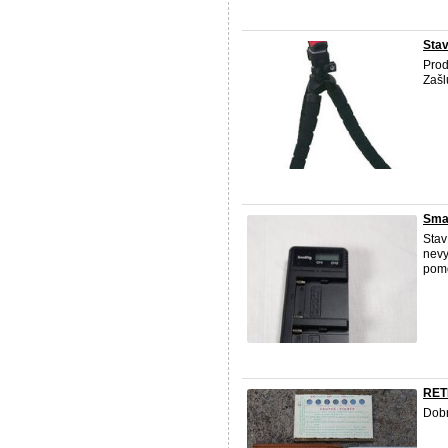
Stav
Prod
Zašl
Smal
Stav
nevy
pomo
RET
Dobr