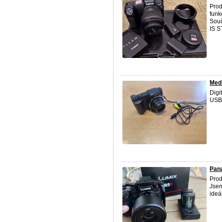
Prod
funk
Souč
IS ST
Med
Digi
USB 
Pana
Prod
Jsem
ideá