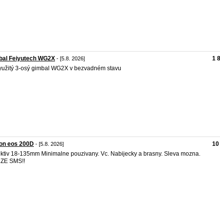
bal Feiyutech WG2X
1 
- [5.8. 2026]
užitý 3-osý gimbal WG2X v bezvadném stavu
on eos 200D
10
- [5.8. 2026]
ktiv 18-135mm Minimalne pouzivany. Vc. Nabijecky a brasny. Sleva mozna.
ZE SMS!!