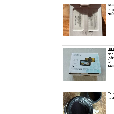
Bate
Prod
zmáč
HD 
Nabí
(nák
Card
zázn
Can
prod