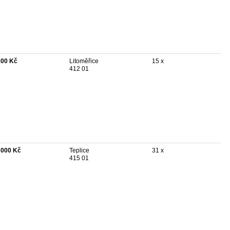
800 Kč
Litoměřice
15 x
412 01
 000 Kč
Teplice
31 x
415 01