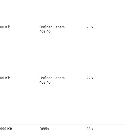
500 Kč
Ústí nad Labem
23 x
403 40
500 Kč
Ústí nad Labem
22 x
403 40
 990 Kč
Děčín
38 x