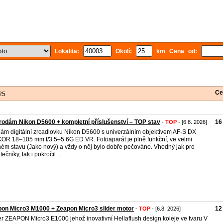
Lokalita:
Okolí:
km Cena od:
Ce
25
rodám Nikon D5600 + kompletní příslušenství – TOP stav
16
-
TOP
- [6.8. 2026]
ám digitální zrcadlovku Nikon D5600 s univerzálním objektivem AF-S DX
OR 18–105 mm f/3.5–5.6G ED VR. Fotoaparát je plně funkční, ve velmi
ém stavu (Jako nový) a vždy o něj bylo dobře pečováno. Vhodný jak pro
ečníky, tak i pokročil ...
on Micro3 M1000 + Zeapon Micro3 slider motor
12
-
TOP
- [6.8. 2026]
er ZEAPON Micro3 E1000 jehož inovativní Hellaflush design koleje ve tvaru V