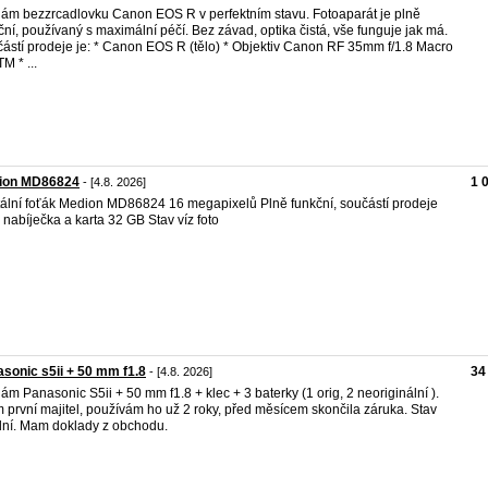
ám bezzrcadlovku Canon EOS R v perfektním stavu. Fotoaparát je plně
ční, používaný s maximální péčí. Bez závad, optika čistá, vše funguje jak má.
ástí prodeje je: * Canon EOS R (tělo) * Objektiv Canon RF 35mm f/1.8 Macro
M * ...
ion MD86824
1 
- [4.8. 2026]
tální foťák Medion MD86824 16 megapixelů Plně funkční, součástí prodeje
nabíječka a karta 32 GB Stav víz foto
sonic s5ii + 50 mm f1.8
34
- [4.8. 2026]
ám Panasonic S5ii + 50 mm f1.8 + klec + 3 baterky (1 orig, 2 neoriginální ).
 první majitel, používám ho už 2 roky, před měsícem skončila záruka. Stav
lní. Mam doklady z obchodu.