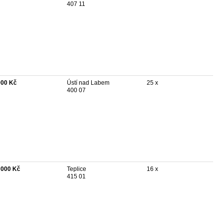
407 11
000 Kč
Ústí nad Labem
25 x
400 07
 000 Kč
Teplice
16 x
415 01