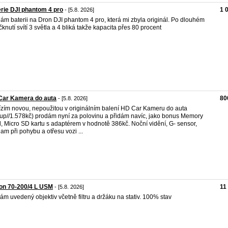
rie DJI phantom 4 pro
1 
- [5.8. 2026]
ám baterii na Dron DJI phantom 4 pro, která mi zbyla originál. Po dlouhém
knutí svítí 3 světla a 4 bliká takže kapacita přes 80 procent
Car Kamera do auta
80
- [5.8. 2026]
zím novou, nepoužitou v originálním balení HD Car Kameru do auta
up//1.578kč) prodám nyní za polovinu a přidám navíc, jako bonus Memory
, Micro SD kartu s adaptérem v hodnotě 386kč. Noční vidění, G- sensor,
am při pohybu a otřesu vozi ...
on 70-200/4 L USM
11
- [5.8. 2026]
ám uvedený objektiv včetně filtru a držáku na stativ. 100% stav