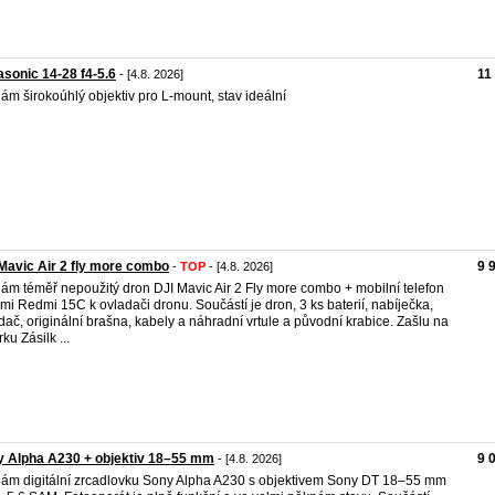
sonic 14-28 f4-5.6
11
- [4.8. 2026]
ám širokoúhlý objektiv pro L-mount, stav ideální
Mavic Air 2 fly more combo
9 
-
TOP
- [4.8. 2026]
ám téměř nepoužitý dron DJI Mavic Air 2 Fly more combo + mobilní telefon
mi Redmi 15C k ovladači dronu. Součástí je dron, 3 ks baterií, nabíječka,
dač, originální brašna, kabely a náhradní vrtule a původní krabice. Zašlu na
ku Zásilk ...
y Alpha A230 + objektiv 18–55 mm
9 
- [4.8. 2026]
ám digitální zrcadlovku Sony Alpha A230 s objektivem Sony DT 18–55 mm