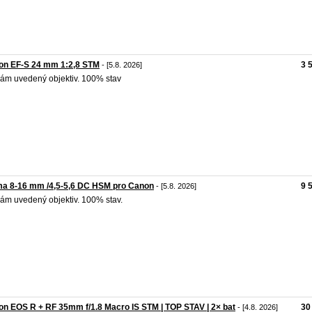
on EF-S 24 mm 1:2,8 STM
3 
- [5.8. 2026]
ám uvedený objektiv. 100% stav
ma 8-16 mm /4,5-5,6 DC HSM pro Canon
9 
- [5.8. 2026]
ám uvedený objektiv. 100% stav.
n EOS R + RF 35mm f/1.8 Macro IS STM | TOP STAV | 2× bat
30
- [4.8. 2026]