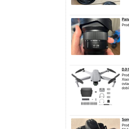
Pana
Prod
DJI 
Prod
Xiao
ovla
dobír
Son
Prod