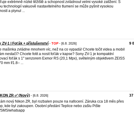
šťuje extrémně nízké těžiště a schopnost zvládnout velmi vysoké zatížení. S
u technologií vakuově nastavitelného tlumení se může pyšnit vysokou
ostí a plynul ...
 ZV-1 | Foťák + příslušenství
9 
-
TOP
- [6.8. 2026]
e mašinka zvládne mnohem víc, než na co vypadá! Chcete točit videa a mobil
ám nestačí? Chcete fotit a nosit foťák v kapse? Sony ZV-1 je kompaktní
ovací foťák s 1" senzorem Exmor RS (20,1 Mpx), světelným objektivem ZEISS
0 mm f/1.8– ...
IKON ZR ✅ (Nový)
37
- [6.8. 2026]
ám nový Nikon ZR, byl rozbalen pouze na nafocení. Záruka cca 18 měs přes
p, kde byl zakoupen. Osobní předání Teplice nebo zašlu Pište
l/SMS/whatsapp