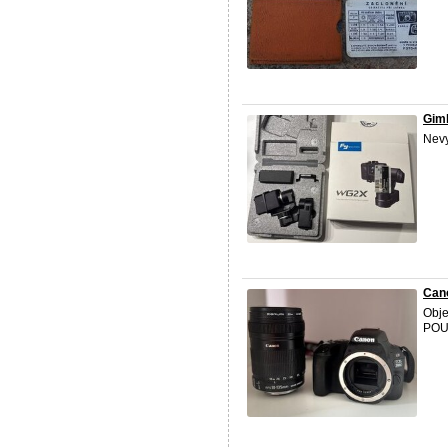
Gim
Nevy
Can
Obje
POU