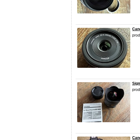
Can
prod
Sig
prod
Cano