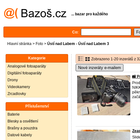
... bazar pro každého
Co:
Hlavní stránka
>
Foto
>
Ústí nad Labem - Ústí nad Labem 3
Kategorie
Zobrazeno 1-20 inzerátů z 3
Analogové fotoaparáty
Nové inzeráty e-mailem
Digitální fotoaparáty
📸 P
Drony
Prod
Videokamery
NIKK
pěkn
Zrcadlovky
začát
Příslušenství
Baterie
Blesky a osvětlení
Brašny a pouzdra
Zeap
Datové kabely
Slid