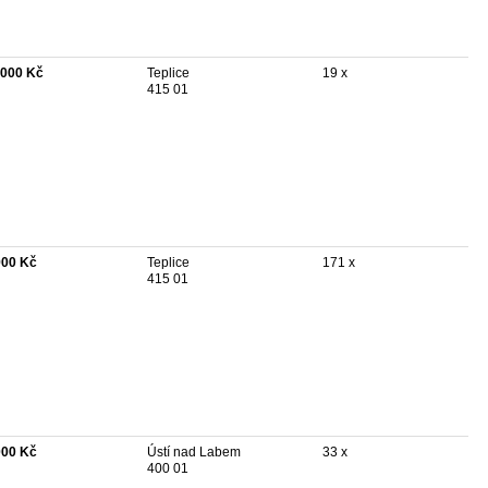
 000 Kč
Teplice
19 x
415 01
900 Kč
Teplice
171 x
415 01
000 Kč
Ústí nad Labem
33 x
400 01