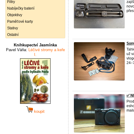
Filtry
zaji
novo
Nabíječky baterií
přesn
Objektivy
Paměťové karty
Stativy
Ostatní
Sony
Knihkupectví Jasmínka
Tahl
Pavel Váňa:
Léčivé stromy a keře
už v
I.
vlog
24–7
✅ N
Prod
esho
mai
koupit