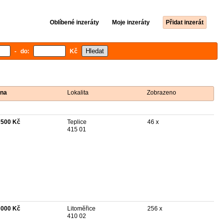
Oblíbené inzeráty
Moje inzeráty
Přidat inzerát
- do:
Kč
na
Lokalita
Zobrazeno
 500 Kč
Teplice
46 x
415 01
 000 Kč
Litoměřice
256 x
410 02