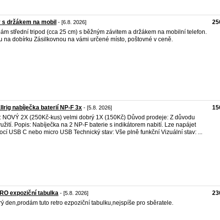
 s držákem na mobil
25
- [6.8. 2026]
ám střední tripod (cca 25 cm) s běžným závitem a držákem na mobilní telefon.
u na dobírku Zásilkovnou na vámi určené místo, poštovné v ceně.
lrig nabíječka baterií NP-F 3x
15
- [5.8. 2026]
: NOVÝ 2X (250Kč-kus) velmi dobrý 1X (150Kč) Důvod prodeje: Z důvodu
užití. Popis: Nabíječka na 2 NP-F baterie s indikátorem nabití. Lze napájet
cí USB C nebo micro USB Technický stav: Vše plně funkční Vizuální stav: ...
RO expoziční tabulka
23
- [5.8. 2026]
ý den,prodám tuto retro ezpoziční tabulku,nejspíše pro sběratele.