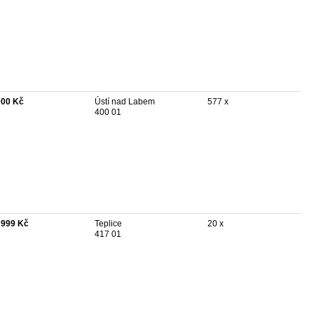
000 Kč
Ústí nad Labem
577 x
400 01
 999 Kč
Teplice
20 x
417 01