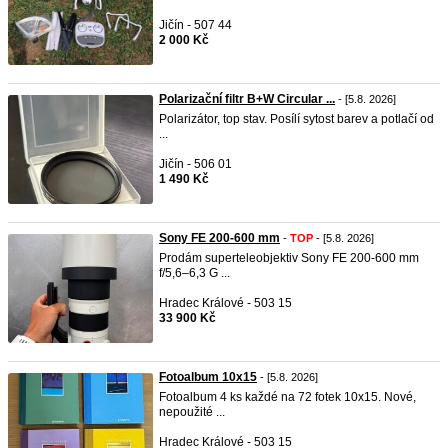
Jičín - 507 44
2 000 Kč
Polarizační filtr B+W Circular ...
- [5.8. 2026]
Polarizátor, top stav. Posílí sytost barev a potlačí od
...
Jičín - 506 01
1 490 Kč
Sony FE 200-600 mm
-
TOP
- [5.8. 2026]
Prodám superteleobjektiv Sony FE 200-600 mm
f/5,6–6,3 G ...
Hradec Králové - 503 15
33 900 Kč
Fotoalbum 10x15
- [5.8. 2026]
Fotoalbum 4 ks každé na 72 fotek 10x15. Nové,
nepoužité ...
Hradec Králové - 503 15