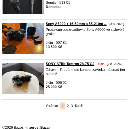
Semily - 513 01
Dohodou
Sony A6000 + 16-50mm a 55-210m ...
- [3.8. 2026]
Prodávám bezzrcadlovku Sony A6000 ve stylovější
grafito ...
Jičín - 507 81
13 500 Kč
SONY A7iii+ Tamron 28-75 G2
-
TOP
- [2.8. 2026]
Zdravím! Prodám toto kombo, závěrka má snad jen
okolo 6 ...
Jičín - 506 01
25 000 Kč
Stránka:
1
2
3
Další
©2026 Bazoš -
Inzerce, Bazar