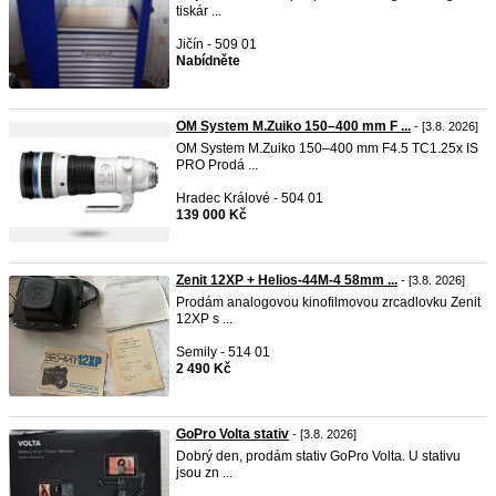
tiskár ...
Jičín - 509 01
Nabídněte
OM System M.Zuiko 150–400 mm F ...
- [3.8. 2026]
OM System M.Zuiko 150–400 mm F4.5 TC1.25x IS
PRO Prodá ...
Hradec Králové - 504 01
139 000 Kč
Zenit 12XP + Helios-44M-4 58mm ...
- [3.8. 2026]
Prodám analogovou kinofilmovou zrcadlovku Zenit
12XP s ...
Semily - 514 01
2 490 Kč
GoPro Volta stativ
- [3.8. 2026]
Dobrý den, prodám stativ GoPro Volta. U stativu
jsou zn ...