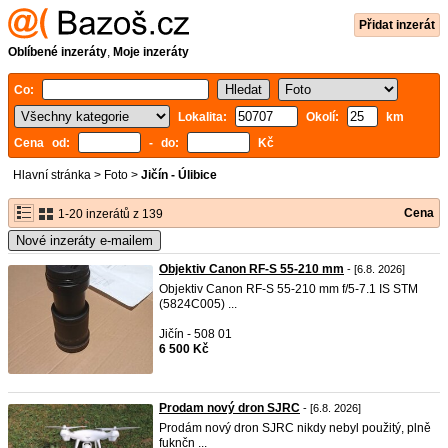
Přidat inzerát
Oblíbené inzeráty
,
Moje inzeráty
Co:
Lokalita:
Okolí:
km
Cena od:
- do:
Kč
Hlavní stránka
>
Foto
>
Jičín - Úlibice
Cena
1-20 inzerátů z 139
Nové inzeráty e-mailem
Objektiv Canon RF-S 55-210 mm
- [6.8. 2026]
Objektiv Canon RF-S 55-210 mm f/5-7.1 IS STM
(5824C005) ...
Jičín - 508 01
6 500 Kč
Prodam nový dron SJRC
- [6.8. 2026]
Prodám nový dron SJRC nikdy nebyl použitý, plně
fuknčn ...