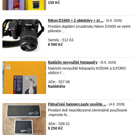
150 Kč
Nikon D3400 + 2 objektivy + st ...
- [5.8. 2026]
Prodám digitální zrcadlovku Nikon D3400 ve velmi
pěkném ...
Semily - 512 63
8 590 Kč
Nabízím nevyužité fotopapíry
- [5.8. 2026]
Nabízím nevyužité fotopapíry KODAK a ILFORD
větších f ...
Jičín - 507 06
Nabídněte
Filmařské halogen.sady osvětle ...
- [4.8. 2026]
Prodám dvě nepoškozené,minimálně používané
,naprosto fu ...
Jičín - 508 01
9 250 Kč