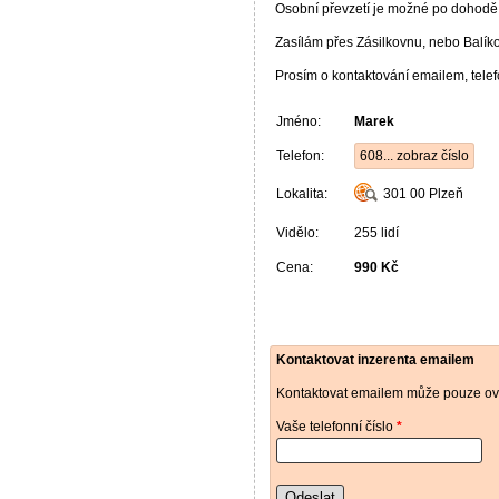
Osobní převzetí je možné po dohodě
Zasílám přes Zásilkovnu, nebo Balí
Prosím o kontaktování emailem, tele
Jméno:
Marek
Telefon:
608... zobraz číslo
Lokalita:
301 00
Plzeň
Vidělo:
255 lidí
Cena:
990 Kč
Kontaktovat inzerenta emailem
Kontaktovat emailem může pouze ově
Vaše telefonní číslo
*
Odeslat