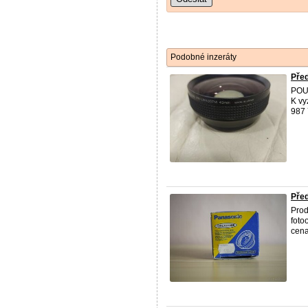
Podobné inzeráty
Pře
POU
K vy
987 
Před
Prod
foto
cena