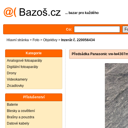
... bazar pro každého
Co:
Hlavní stránka
>
Foto
>
Objektivy
>
Inzerát č. 220056434
Kategorie
Předsádka Panasonic vw-lw4307
Analogové fotoaparáty
Digitální fotoaparáty
Drony
Videokamery
Zrcadlovky
Příslušenství
Baterie
Blesky a osvětlení
Brašny a pouzdra
Datové kabely