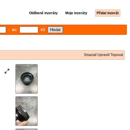
Oblíbené inzeráty
Moje inzeráty
Přidat inzerát
- do:
Kč
Smazat/ Upravit/ Topovat