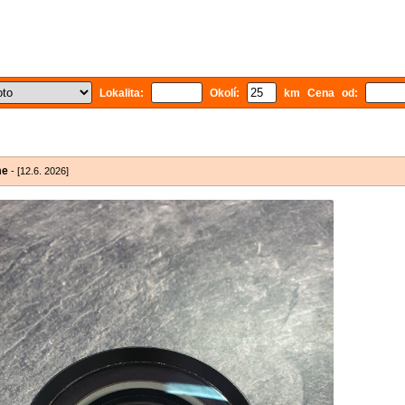
Lokalita:
Okolí:
km Cena od:
me
- [12.6. 2026]