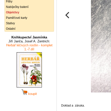
Filtry
Nabíječky baterií
Objektivy
Paměťové karty
Stativy
Ostatní
Knihkupectví Jasmínka
Jiří Janča, Josef A. Zentrich:
Herbář léčivých rostlin - komplet
1.-7.díl
koupit
Doklad a záruka.