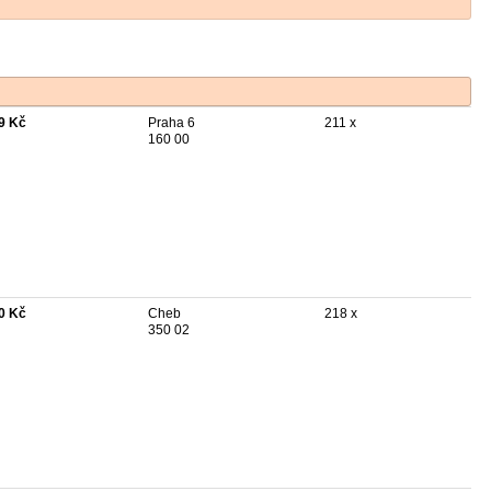
9 Kč
Praha 6
211 x
160 00
0 Kč
Cheb
218 x
350 02