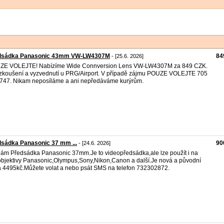
dsádka Panasonic 43mm VW-LW4307M
84
- [25.6. 2026]
ZE VOLEJTE! Nabízíme Wide Connversion Lens VW-LW4307M za 849 CZK.
zkoušení a vyzvednutí u PRG/Airport. V případě zájmu POUZE VOLEJTE 705
747. Nikam neposíláme a ani nepředáváme kurýrům.
sádka Panasonic 37 mm ...
90
- [24.6. 2026]
ám Předsádka Panasonic 37mm.Je to videopředsádka,ale lze použít i na
objektivy Panasonic,Olympus,Sony,Nikon,Canon a další.Je nová a původní
 4495kč.Můžete volat a nebo psát SMS na telefon 732302872.