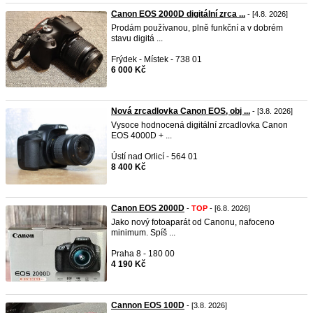
Canon EOS 2000D digitální zrca ...
- [4.8. 2026]
Prodám používanou, plně funkční a v dobrém
stavu digitá ...
Frýdek - Místek - 738 01
6 000 Kč
Nová zrcadlovka Canon EOS, obj ...
- [3.8. 2026]
Vysoce hodnocená digitální zrcadlovka Canon
EOS 4000D + ...
Ústí nad Orlicí - 564 01
8 400 Kč
Canon EOS 2000D
-
TOP
- [6.8. 2026]
Jako nový fotoaparát od Canonu, nafoceno
minimum. Spíš ...
Praha 8 - 180 00
4 190 Kč
Cannon EOS 100D
- [3.8. 2026]