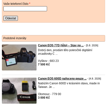
Vaše telefonní číslo
*
Odeslat
Podobné inzeráty
Canon EOS 77D (tělo) – Stav no ...
- [5.8. 2026]
Dobrý den, prodám tělo pokročilé digitální
zrcadlovky C ...
Vyškov - 683 23
7 500 Kč
Canon EOS 600D nafoceno pouze ...
- [4.8. 2026]
Nabízím Canon 600D v krásném stavu, made in
Taiwan. Je ...
Olomouc - 779 00
3 000 Kč