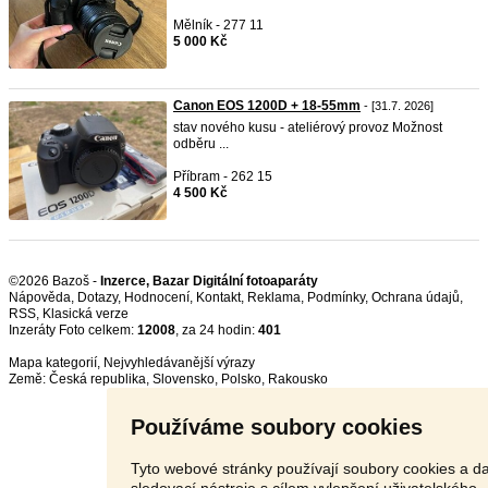
Mělník - 277 11
5 000 Kč
Canon EOS 1200D + 18-55mm
- [31.7. 2026]
stav nového kusu - ateliérový provoz Možnost
odběru ...
Příbram - 262 15
4 500 Kč
©2026 Bazoš -
Inzerce, Bazar Digitální fotoaparáty
Nápověda
,
Dotazy
,
Hodnocení
,
Kontakt
,
Reklama
,
Podmínky
,
Ochrana údajů
,
RSS
,
Inzeráty Foto celkem:
12008
, za 24 hodin:
401
Mapa kategorií
,
Nejvyhledávanější výrazy
Země:
Česká republika
,
Slovensko
,
Polsko
,
Rakousko
Používáme soubory cookies
Tyto webové stránky používají soubory cookies a da
sledovací nástroje s cílem vylepšení uživatelského