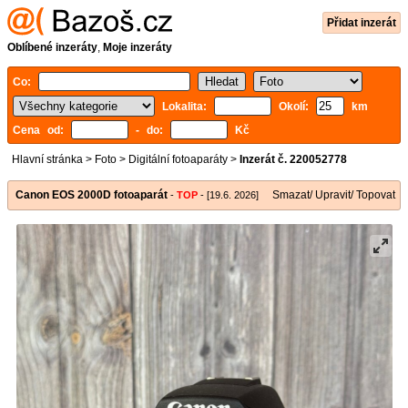
Přidat inzerát
Oblíbené inzeráty
,
Moje inzeráty
Co:
Lokalita:
Okolí:
km
Cena od:
- do:
Kč
Hlavní stránka
>
Foto
>
Digitální fotoaparáty
>
Inzerát č. 220052778
Canon EOS 2000D fotoaparát
Smazat/ Upravit/ Topovat
-
TOP
- [19.6. 2026]