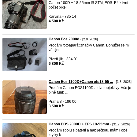
Canon 100D + 18-55mm IS STM, EOS. Efektivní
počet pixel ...
Karviná - 735 14
4 500 Kč
Canon Eos 2000d
- [2.8. 2026]
Prodám fotoaparát značky Canon. Bohužel se mi
válí jen ...
Plzeň-jih - 334 01
6 800 Kč
Canon Eos 1100D+Canon efs18-55 ...
- [1.8. 2026]
Prodám Canon EOS1100D a dva objektivy. Vše je
plně funk ...
Praha 8 - 186 00
3 500 Kč
Canon EOS 2000D + EFS 18-55mm
- [31.7. 2026]
Prodám spolu s baterií a nabíječkou, mám i obě
krytky k ...