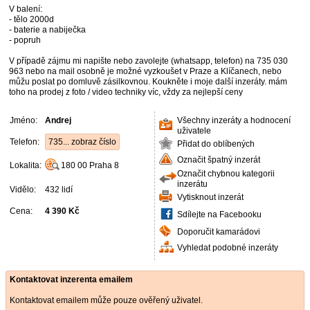
V balení:
- tělo 2000d
- baterie a nabiječka
- popruh
V případě zájmu mi napište nebo zavolejte (whatsapp, telefon) na 735 030
963 nebo na mail osobně je možné vyzkoušet v Praze a Klíčanech, nebo
můžu poslat po domluvě zásilkovnou. Koukněte i moje další inzeráty. mám
toho na prodej z foto / video techniky víc, vždy za nejlepší ceny
Jméno:
Andrej
Všechny inzeráty a hodnocení
uživatele
Telefon:
735... zobraz číslo
Přidat do oblíbených
Označit špatný inzerát
Lokalita:
180 00
Praha 8
Označit chybnou kategorii
inzerátu
Vidělo:
432 lidí
Vytisknout inzerát
Cena:
4 390 Kč
Sdílejte na Facebooku
Doporučit kamarádovi
Vyhledat podobné inzeráty
Kontaktovat inzerenta emailem
Kontaktovat emailem může pouze ověřený uživatel.