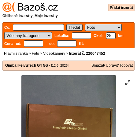
Přidat inzerát
Oblíbené inzeráty
,
Moje inzeráty
Co:
Lokalita:
Okolí:
km
Cena od:
- do:
Kč
Hlavní stránka
>
Foto
>
Videokamery
>
Inzerát č. 220047452
Gimbal FeiyuTech G4 GS
Smazat/ Upravit/ Topovat
- [12.6. 2026]