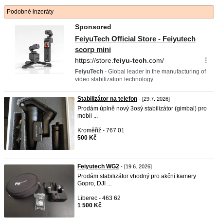
Podobné inzeráty
Stabilizátor na telefon
- [29.7. 2026]
​Prodám úplně nový 3osý stabilizátor (gimbal) pro
mobil ...
Kroměříž - 767 01
500 Kč
Feiyutech WG2
- [19.6. 2026]
Prodám stabilizátor vhodný pro akční kamery
Gopro, DJI ...
Liberec - 463 62
1 500 Kč