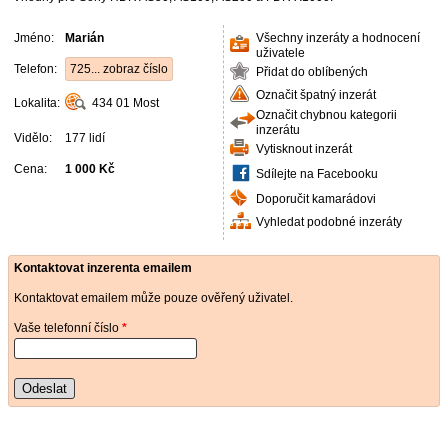
Jméno:
Marián
Všechny inzeráty a hodnocení
uživatele
Telefon:
725... zobraz číslo
Přidat do oblíbených
Označit špatný inzerát
Lokalita:
434 01
Most
Označit chybnou kategorii
inzerátu
Vidělo:
177 lidí
Vytisknout inzerát
Cena:
1 000 Kč
Sdílejte na Facebooku
Doporučit kamarádovi
Vyhledat podobné inzeráty
Kontaktovat inzerenta emailem
Kontaktovat emailem může pouze ověřený uživatel.
Vaše telefonní číslo
*
Odeslat