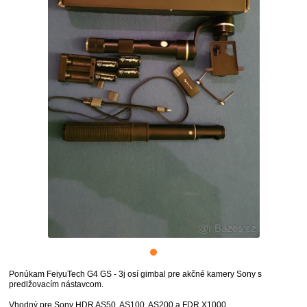
Ponúkam FeiyuTech G4 GS - 3j osí gimbal pre akčné kamery Sony s
predlžovacím nástavcom.
Vhodný pre Sony HDR AS50, AS100, AS200 a FDR X1000.