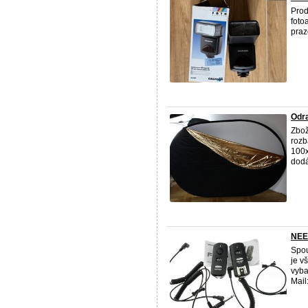
Prod
foto
praz
Odr
Zbož
rozb
100x
dodá
NEE
Spou
je v
vyba
Mail: