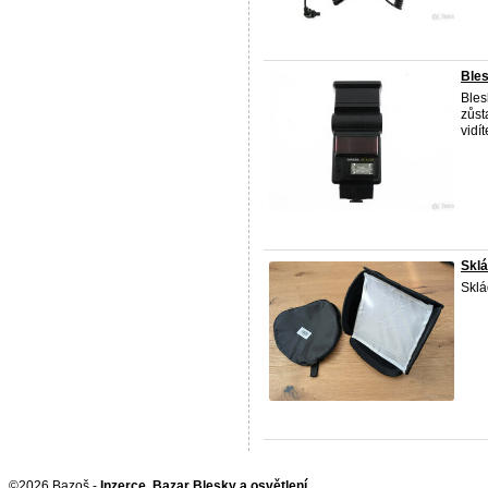
Bles
Bles
zůst
vidí
Sklá
Sklá
©2026 Bazoš -
Inzerce, Bazar Blesky a osvětlení