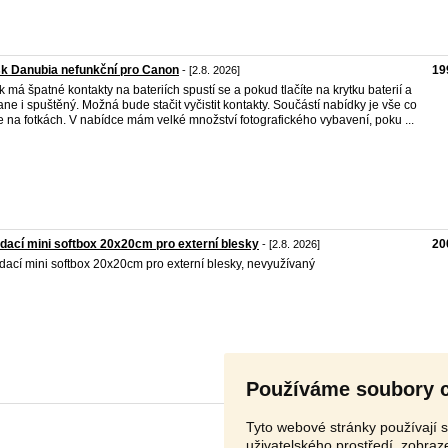
k Danubia nefunkční pro Canon
19
- [2.8. 2026]
k má špatné kontakty na bateriích spustí se a pokud tlačíte na krytku baterií a
ane i spuštěný. Možná bude stačit vyčistit kontakty. Součástí nabídky je vše co
te na fotkách. V nabídce mám velké množství fotografického vybavení, poku ...
dací mini softbox 20x20cm pro externí blesky
20
- [2.8. 2026]
dací mini softbox 20x20cm pro externí blesky, nevyužívaný
Používáme soubory 
Tyto webové stránky používají s
uživatelského prostředí, zobra