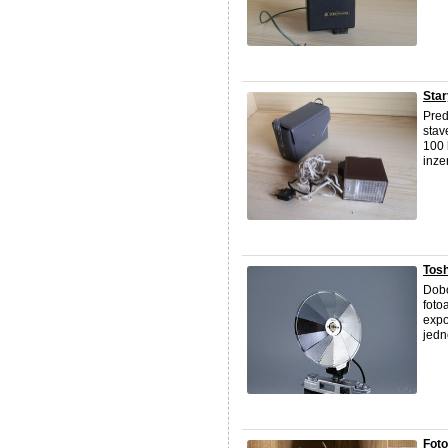
Star
Pred
stav
100 
inzer
Tosh
Dobo
foto
expo
jedno
Fot