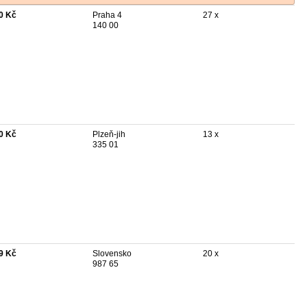
0 Kč
Praha 4
27 x
140 00
0 Kč
Plzeň-jih
13 x
335 01
9 Kč
Slovensko
20 x
987 65