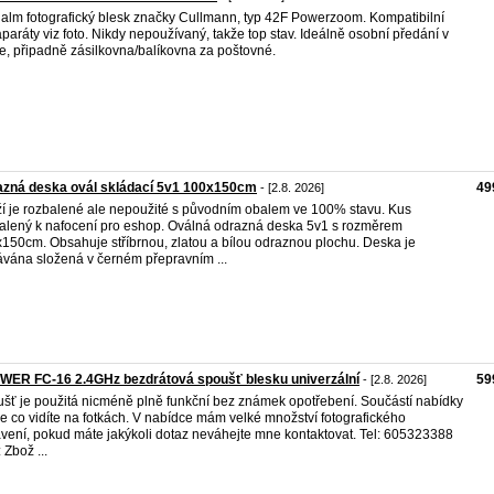
alm fotografický blesk značky Cullmann, typ 42F Powerzoom. Kompatibilní
aparáty viz foto. Nikdy nepoužívaný, takže top stav. Ideálně osobní předání v
e, připadně zásilkovna/balíkovna za poštovné.
azná deska ovál skládací 5v1 100x150cm
49
- [2.8. 2026]
í je rozbalené ale nepoužité s původním obalem ve 100% stavu. Kus
alený k nafocení pro eshop. Oválná odrazná deska 5v1 s rozměrem
150cm. Obsahuje stříbrnou, zlatou a bílou odraznou plochu. Deska je
vána složená v černém přepravním ...
WER FC-16 2.4GHz bezdrátová spoušť blesku univerzální
59
- [2.8. 2026]
šť je použitá nicméně plně funkční bez známek opotřebení. Součástí nabídky
še co vidíte na fotkách. V nabídce mám velké množství fotografického
vení, pokud máte jakýkoli dotaz neváhejte mne kontaktovat. Tel: 605323388
 Zbož ...