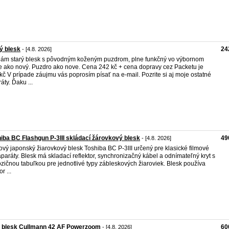
ý blesk
24
- [4.8. 2026]
ám starý blesk s pôvodným koženým puzdrom, plne funkčný vo výbornom
e ako nový. Puzdro ako nove. Cena 242 kč + cena dopravy cez Packetu je
kč V prípade záujmu vás poprosím písať na e-mail. Pozrite si aj moje ostatné
áty. Ďaku ...
iba BC Flashgun P-3III skládací žárovkový blesk
49
- [4.8. 2026]
vý japonský žiarovkový blesk Toshiba BC P-3III určený pre klasické filmové
aparáty. Blesk má skladací reflektor, synchronizačný kábel a odnímateľný kryt s
zičnou tabuľkou pre jednotlivé typy zábleskových žiaroviek. Blesk používa
r ...
o blesk Cullmann 42 AF Powerzoom
60
- [4.8. 2026]