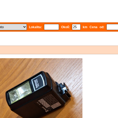
Lokalita:
Okolí:
km Cena od: