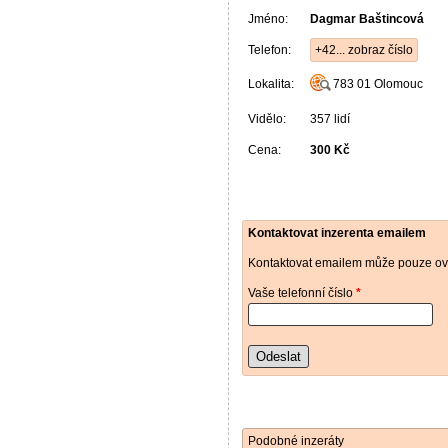
Jméno:
Dagmar Baštincová
Telefon:
+42... zobraz číslo
Lokalita:
783 01
Olomouc
Vidělo:
357 lidí
Cena:
300 Kč
Kontaktovat inzerenta emailem
Kontaktovat emailem může pouze ově
Vaše telefonní číslo
*
Odeslat
Podobné inzeráty