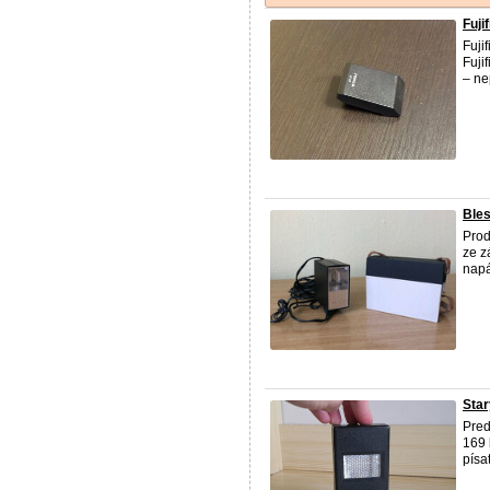
Fuji
Fuji
Fuji
– ne
Ble
Prod
ze z
napá
Sta
Pred
169 
písa