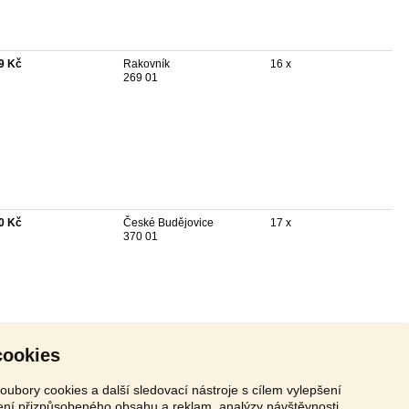
9 Kč
Rakovník
16 x
269 01
0 Kč
České Budějovice
17 x
370 01
cookies
oubory cookies a další sledovací nástroje s cílem vylepšení
zení přizpůsobeného obsahu a reklam, analýzy návštěvnosti