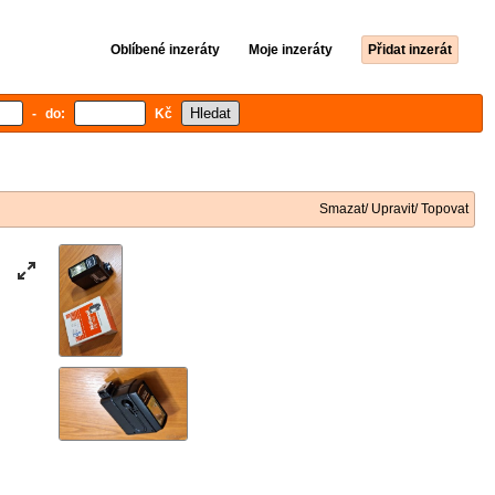
Oblíbené inzeráty
Moje inzeráty
Přidat inzerát
- do:
Kč
Smazat/ Upravit/ Topovat