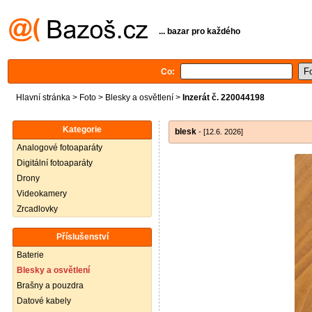
... bazar pro každého
Co:
Hlavní stránka
>
Foto
>
Blesky a osvětlení
>
Inzerát č. 220044198
Kategorie
blesk
- [12.6. 2026]
Analogové fotoaparáty
Digitální fotoaparáty
Drony
Videokamery
Zrcadlovky
Příslušenství
Baterie
Blesky a osvětlení
Brašny a pouzdra
Datové kabely