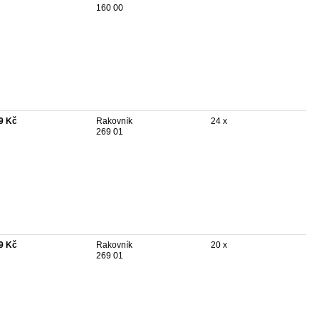
160 00
9 Kč
Rakovník
24 x
269 01
9 Kč
Rakovník
20 x
269 01