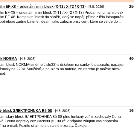
film EF-X8 – originální mini blesk (X-T1 / X-T2 / X-T3)
25
- [5.8. 2026]
film EF-X8 – originální mini blesk (X-T1 / X-T2 / X-T3) Prodám originální blesk
film EF-X8. Kompaktní blesk do sáněk, který se napájí přímo z těla fotoaparátu
potřebuje žádné baterie. Ideální jako záložní přisvícení, které se vejde do ...
sk NORMA
40
- [4.8. 2026]
ám blesk NORMA(směrné číslo32) s držákem na sáňky fotoaparátu, napájen
ásuvky na 220V. Součástí je pouzdro na baterie, ze kterého je možné blesk
jet.
rý blesk ЭЛЕKTPOHNKA B5-08
16
- [4.8. 2026]
ám starý blesk ЭЛЕKTPOHNKA B5-08 plne funkčný veľmi zachovalý Cena
kč + cena dopravy cez Packetu je 100 kč V prípade záujmu vás poprosím
ť na e-mail. Pozrite si aj moje ostatné inzeráty. Ďakujem.