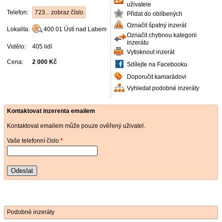
uživatele
Telefon:
723... zobraz číslo
Přidat do oblíbených
Označit špatný inzerát
Lokalita:
400 01
Ústí nad Labem
Označit chybnou kategorii
inzerátu
Vidělo:
405 lidí
Vytisknout inzerát
Cena:
2 000 Kč
Sdílejte na Facebooku
Doporučit kamarádovi
Vyhledat podobné inzeráty
Kontaktovat inzerenta emailem
Kontaktovat emailem může pouze ověřený uživatel.
Vaše telefonní číslo
*
Odeslat
Podobné inzeráty