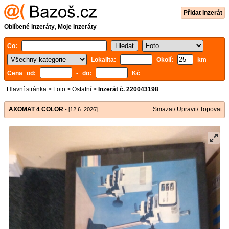
Přidat inzerát
Oblíbené inzeráty
,
Moje inzeráty
Co:
Lokalita:
Okolí:
km
Cena od:
- do:
Kč
Hlavní stránka
>
Foto
>
Ostatní
>
Inzerát č. 220043198
AXOMAT 4 COLOR
Smazat/ Upravit/ Topovat
- [12.6. 2026]