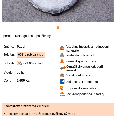
prodám Rotolight málo používaný
Jméno:
Pavel
Všechny inzeráty a hodnocení
uživatele
Telefon:
608... zobraz číslo
Přidat do oblíbených
Označit špatný inzerát
Lokalita:
779 00
Olomouc
Označit chybnou kategorii
inzerátu
Vidělo:
53 lidí
Vytisknout inzerát
Cena:
1 600 Kč
Sdílejte na Facebooku
Doporučit kamarádovi
Vyhledat podobné inzeráty
Kontaktovat inzerenta emailem
Kontaktovat emailem může pouze ověřený uživatel.