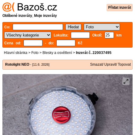
Přidat inzerát
Oblíbené inzeráty
,
Moje inzeráty
Co:
Lokalita:
Okolí:
km
Cena od:
- do:
Kč
Hlavní stránka
>
Foto
>
Blesky a osvětlení
>
Inzerát č. 220037495
Rotolight NEO
Smazat/ Upravit/ Topovat
- [11.6. 2026]