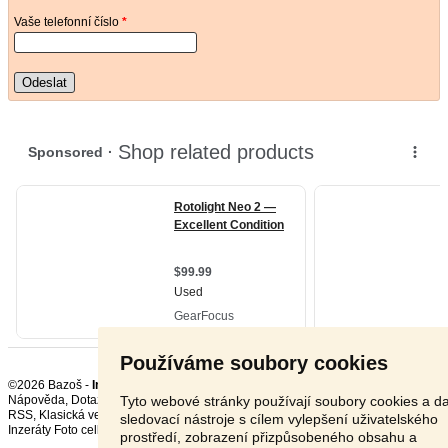
Vaše telefonní číslo
*
Odeslat
Používáme soubory cookies
©2026 Bazoš -
Inzerce, Bazar Blesky a osvětlení
Tyto webové stránky používají soubory cookies a da
Nápověda
,
Dotazy
,
Hodnocení
,
Kontakt
,
Reklama
,
Podmínky
,
Ochrana údajů
,
RSS
,
sledovací nástroje s cílem vylepšení uživatelského
Inzeráty Foto celkem:
11875
, za 24 hodin:
378
prostředí, zobrazení přizpůsobeného obsahu a