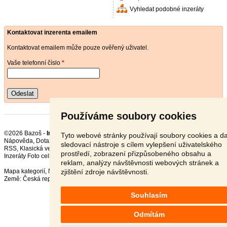
Vyhledat podobné inzeráty
Kontaktovat inzerenta emailem
Kontaktovat emailem může pouze ověřený uživatel.
Vaše telefonní číslo
*
Odeslat
Používáme soubory cookies
©2026 Bazoš -
Inzerce, Bazar Stativy
Tyto webové stránky používají soubory cookies a da
Nápověda
,
Dotazy
,
Hodnocení
,
Kontakt
,
Reklama
,
Podmínky
,
Ochrana údajů
,
sledovací nástroje s cílem vylepšení uživatelského
RSS
,
prostředí, zobrazení přizpůsobeného obsahu a
Inzeráty Foto celkem:
11839
, za 24 hodin:
390
reklam, analýzy návštěvnosti webových stránek a
zjištění zdroje návštěvnosti.
Mapa kategorií
,
Nejvyhledávanější výrazy
Země:
Česká republika
,
Slovensko
,
Polsko
,
Rakousko
Souhlasím
Odmítám