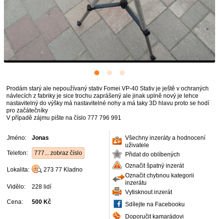
Prodám starý ale nepoužívaný stativ Fomei VP-40 Stativ je ještě v ochraných
návlecích z fabriky je sice trochu zaprášený ale jinak uplně nový je lehce
nastavitelný do výšky má nastavitelné nohy a má taky 3D hlavu proto se hodí
pro začátečníky
V případě zájmu pište na číslo 777 796 991
Jméno:
Jonas
Všechny inzeráty a hodnocení
uživatele
Telefon:
777... zobraz číslo
Přidat do oblíbených
Označit špatný inzerát
Lokalita:
273 77
Kladno
Označit chybnou kategorii
inzerátu
Vidělo:
228 lidí
Vytisknout inzerát
Cena:
500 Kč
Sdílejte na Facebooku
Doporučit kamarádovi