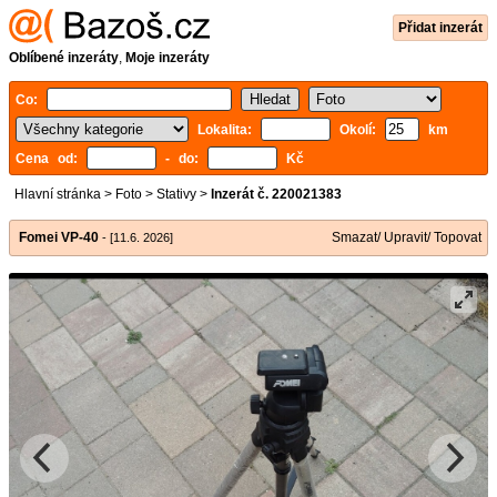
Přidat inzerát
Oblíbené inzeráty
,
Moje inzeráty
Co:
Lokalita:
Okolí:
km
Cena od:
- do:
Kč
Hlavní stránka
>
Foto
>
Stativy
>
Inzerát č. 220021383
Fomei VP-40
Smazat/ Upravit/ Topovat
- [11.6. 2026]