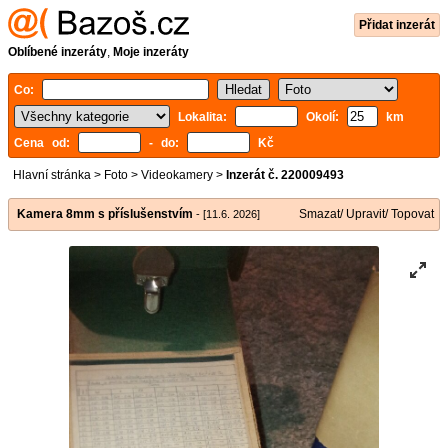
Přidat inzerát
Oblíbené inzeráty
,
Moje inzeráty
Co:
Lokalita:
Okolí:
km
Cena od:
- do:
Kč
Hlavní stránka
>
Foto
>
Videokamery
>
Inzerát č. 220009493
Kamera 8mm s příslušenstvím
Smazat/ Upravit/ Topovat
- [11.6. 2026]