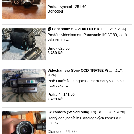
Praha - východ - 251 69
Dohodou
📹 Panasonic HC-V180 Full HD + ...
- [23.7. 2026]
Prodám videokameru Panasonic HC-V180, která
byla jen mi ...
Brno - 628 00
3 450 Kč
Videokamera Sony CCD-TRV35E Vi ...
- [21.7.
2026]
Plně funkční analogová kamera Sony Video 8 a
nabíječka. ...
Praha 4 - 141 00
2 499 Kč
6x kamera (5x Samsung + 1) , d ...
- [20.7. 2026]
Dobrý den, nabízím 6 analogových kamer a 3
držáky. ...
Olomouc - 779 00