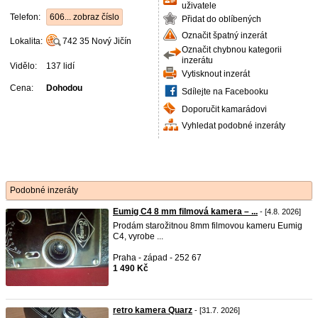
uživatele
Telefon:
606... zobraz číslo
Přidat do oblíbených
Označit špatný inzerát
Lokalita:
742 35
Nový Jičín
Označit chybnou kategorii
inzerátu
Vidělo:
137 lidí
Vytisknout inzerát
Cena:
Dohodou
Sdílejte na Facebooku
Doporučit kamarádovi
Vyhledat podobné inzeráty
Podobné inzeráty
Eumig C4 8 mm filmová kamera – ...
- [4.8. 2026]
Prodám starožitnou 8mm filmovou kameru Eumig
C4, vyrobe ...
Praha - západ - 252 67
1 490 Kč
retro kamera Quarz
- [31.7. 2026]