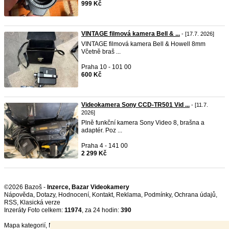
999 Kč
VINTAGE filmová kamera Bell & ...
- [17.7. 2026]
VINTAGE filmová kamera Bell & Howell 8mm
Včetně braš ...
Praha 10 - 101 00
600 Kč
Videokamera Sony CCD-TR501 Vid ...
- [11.7.
2026]
Plně funkční kamera Sony Video 8, brašna a
adaptér. Poz ...
Praha 4 - 141 00
2 299 Kč
©2026 Bazoš -
Inzerce, Bazar Videokamery
Nápověda
,
Dotazy
,
Hodnocení
,
Kontakt
,
Reklama
,
Podmínky
,
Ochrana údajů
,
RSS
,
Inzeráty Foto celkem:
11974
, za 24 hodin:
390
Mapa kategorií
,
Nejvyhledávanější výrazy