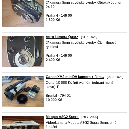
2/ kamera 8mm sovětské výroby. Objektiv Jupiter
24 12 ...
Praha 4 - 149 00
1 600 Kč
retro kamera Quarz
- [31.7. 2026]
2/ kamera 8mm sovětské výroby. Čtyři filmové
rychlost ...
Praha 4 - 149 00
2 400 Kč
Canon XM2 miniDV kamera + fish ...
- [29.7. 2026]
Cena: 10 000 Kč (při rychlém jednání menší
sleva). P ...
Bruntál - 794 01
10 000 Kč
Meopta A8G2 Supra
- [28.7. 2026]
Videokamera Meopta A8G2 Supra 8mm, plně
funkční