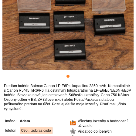
Predám batérie Batmax Canon LP-E6P s kapacitou 2850 mAh. Kompatibilné
s Canon R5/R5 II/R6/R6 II a ostatnými fotoaparátmi na LP-E6/E6N/E6NH/E6P
batérie. Stav ako nové, len otestované. Súčasťou krabičky. Cena 750 Kč/kus.
Osobný odber v BB, ZV (Slovensko) alebo Pošta/Packeta s platbou
poštovného predom na účet. Pozri aj ďalšie moje inzeráty. Písať mail, číslo
vymyslené.
Jméno:
Adam
Všechny inzeráty a hodnocení
uživatele
Telefon:
090... zobraz číslo
Přidat do oblíbených