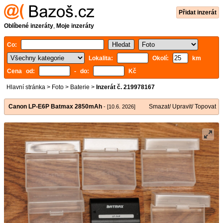
Přidat inzerát
Oblíbené inzeráty
,
Moje inzeráty
Co:
Lokalita:
Okolí:
km
Cena od:
- do:
Kč
Hlavní stránka
>
Foto
>
Baterie
>
Inzerát č. 219978167
Canon LP-E6P Batmax 2850mAh
Smazat/ Upravit/ Topovat
- [10.6. 2026]