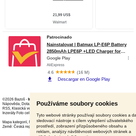
©2026 Bazoš -
Inzerce, Bazar Baterie
Používáme soubory cookies
Nápověda
,
Dotazy
,
Hodnocení
,
Kontakt
,
Reklama
,
Podmínky
,
Ochrana údajů
,
RSS
,
Inzeráty Foto celkem:
11982
, za 24 hodin:
374
Tyto webové stránky používají soubory cookies a da
sledovací nástroje s cílem vylepšení uživatelského
Mapa kategorií
,
Nejvyhledávanější výrazy
prostředí, zobrazení přizpůsobeného obsahu a
Země:
Česká republika
,
Slovensko
,
Polsko
,
Rakousko
reklam, analýzy návštěvnosti webových stránek a