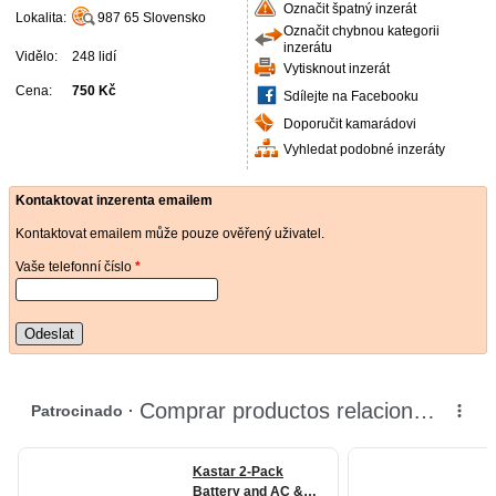
Označit špatný inzerát
Lokalita:
987 65
Slovensko
Označit chybnou kategorii
inzerátu
Vidělo:
248 lidí
Vytisknout inzerát
Cena:
750 Kč
Sdílejte na Facebooku
Doporučit kamarádovi
Vyhledat podobné inzeráty
Kontaktovat inzerenta emailem
Kontaktovat emailem může pouze ověřený uživatel.
Vaše telefonní číslo
*
Odeslat