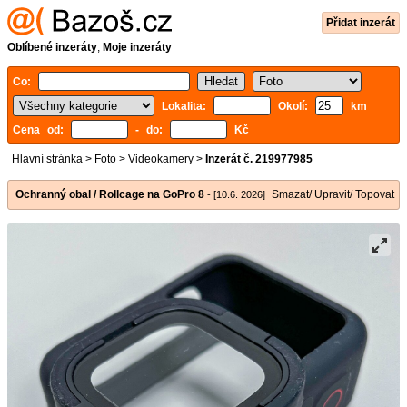
Přidat inzerát
Oblíbené inzeráty
,
Moje inzeráty
Co:
Lokalita:
Okolí:
km
Cena od:
- do:
Kč
Hlavní stránka
>
Foto
>
Videokamery
>
Inzerát č. 219977985
Ochranný obal / Rollcage na GoPro 8
Smazat/ Upravit/ Topovat
- [10.6. 2026]