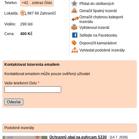
Telefon:
+42... zobraz číslo
Přidat do oblíbených
Označit špatný inzerát
Lokalita:
987 66
Zahraničí
Označit chybnou kategorii
inzerátu
Vidělo:
290 lidí
Vytisknout inzerát
Cena:
400 Kč
Sdílejte na Facebooku
Doporučit kamarádovi
Vyhledat podobné inzeráty
Kontaktovat inzerenta emailem
Kontaktovat emailem může pouze ověřený uživatel.
Vaše telefonní číslo
*
Odeslat
Podobné inzeráty
Ochranný obal na eufycam S330
- [14.7. 2026]