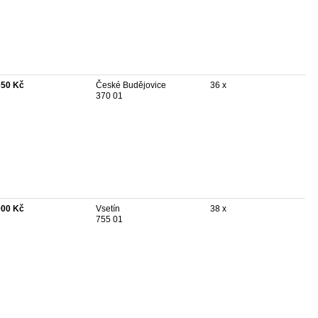
650 Kč
České Budějovice
36 x
370 01
000 Kč
Vsetín
38 x
755 01