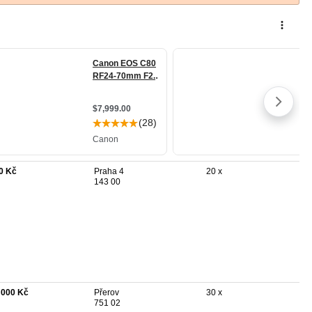
0 Kč
Praha 4
20 x
143 00
 000 Kč
Přerov
30 x
751 02