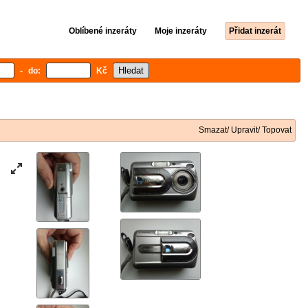
Oblíbené inzeráty
Moje inzeráty
Přidat inzerát
- do:
Kč
Smazat/ Upravit/ Topovat