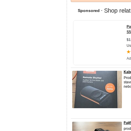
Kabe
Prod
stav
nebo
Fuji
prod