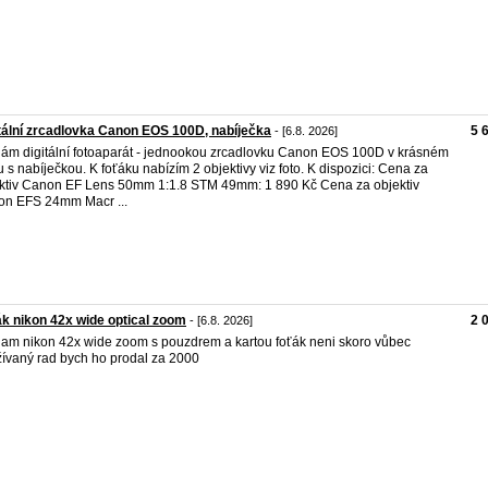
tální zrcadlovka Canon EOS 100D, nabíječka
5 
- [6.8. 2026]
ám digitální fotoaparát - jednookou zrcadlovku Canon EOS 100D v krásném
u s nabíječkou. K foťáku nabízím 2 objektivy viz foto. K dispozici: Cena za
ktiv Canon EF Lens 50mm 1:1.8 STM 49mm: 1 890 Kč Cena za objektiv
n EFS 24mm Macr ...
k nikon 42x wide optical zoom
2 
- [6.8. 2026]
am nikon 42x wide zoom s pouzdrem a kartou foťák neni skoro vůbec
ívaný rad bych ho prodal za 2000