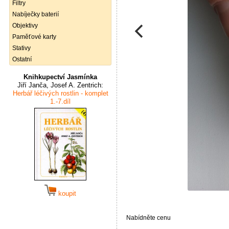
Filtry
Nabíječky baterií
Objektivy
Paměťové karty
Stativy
Ostatní
Knihkupectví Jasmínka
Jiří Janča, Josef A. Zentrich:
Herbář léčivých rostlin - komplet
1.-7.díl
koupit
Nabídněte cenu