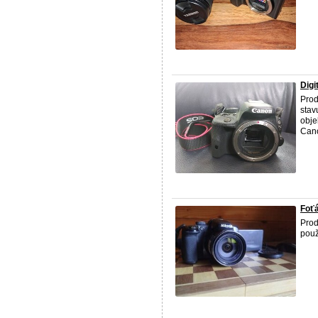
Digi
Prod
stav
obje
Cano
Foťá
Prod
použ