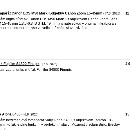
oaparát Canon EOS M50 Mark II,objektiv Canon Zoom 15-45mm
11
- [7.8. 2026]
ám digitální foťák Canon EOS M50 Mark II s objektivem Canon Zoom Lens
 15-45 mm 1:3.5-6.3 IS STM, 49 mm a s nabíječkou v originální krabici a s
nou na rameno a to vše ve velice pěkném stavu, viz foto.
k Fujifilm S4800 Finepix
4 
- [7.8. 2026]
ám zcela funkční foťák Fujifilm S4800 Finepix
y Alpha 6400
15
- [6.8. 2026]
ám bezzrcadlový fotoaparát Sony Alpha 6400, s objektivem Tamron 18 -
m. Foťák je plně funkční, v perfektním stavu. Možnost předání Brno, Břeclav,
nín.