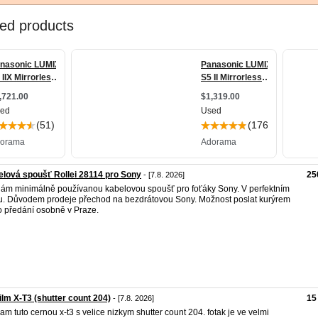
lová spoušť Rollei 28114 pro Sony
25
- [7.8. 2026]
ám minimálně používanou kabelovou spoušť pro foťáky Sony. V perfektním
u. Důvodem prodeje přechod na bezdrátovou Sony. Možnost poslat kurýrem
 předání osobně v Praze.
film X-T3 (shutter count 204)
15
- [7.8. 2026]
am tuto cernou x-t3 s velice nizkym shutter count 204. fotak je ve velmi