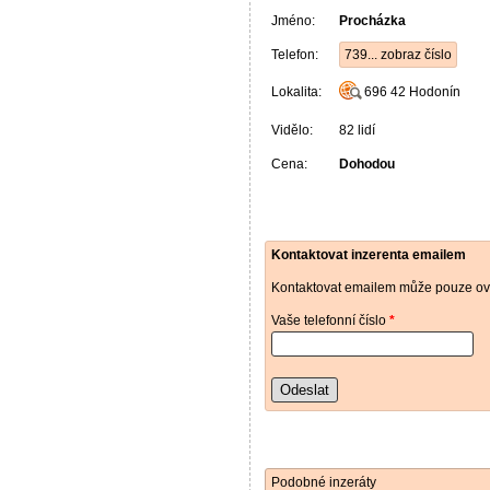
Jméno:
Procházka
Telefon:
739... zobraz číslo
Lokalita:
696 42
Hodonín
Vidělo:
82 lidí
Cena:
Dohodou
Kontaktovat inzerenta emailem
Kontaktovat emailem může pouze ově
Vaše telefonní číslo
*
Odeslat
Podobné inzeráty