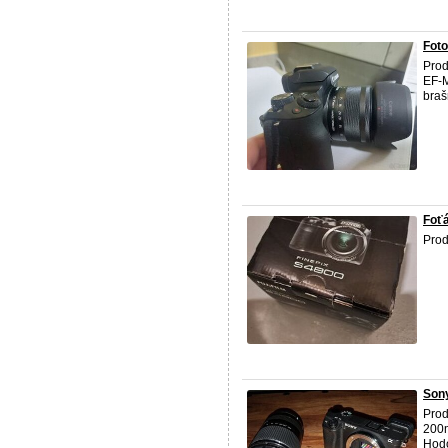
Fot
Prod
EF-M
braš
Foťá
Prod
Son
Prod
200m
Hodo