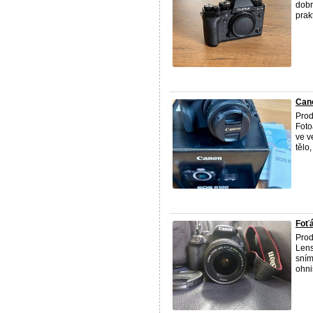
dobr
prak
Can
Prod
Foto
ve v
tělo,
Foť
Prod
Lens
sním
ohni