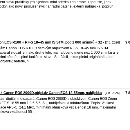
em stavu prakticky jen s jednou mini oderkou na hrane u spouste, jinak
ticky jako novy. prislusenstvi: nahradni baterie, externi nabijecka, popruh.
on EOS R100 + RF-S 18–45 mm IS STM, pod 1 000 snímků + 32
9 
- [7.8. 2026]
ám Canon EOS R100 s setovým objektivem RF-S 18–45 mm IS STM.
aparát sloužil jen jako druhé tělo, má nafoceno méně než 1 000 snímků a je
elmi pěkném, plně funkčním stavu. Součástí je kompletní originální balení:
 objektiv, baterie, n ...
ák Canon EOS 2000D,objektiv Canon EOS 18-55mm, nabíječka
7 
- [7.8. 2026]
ám digitální fotoaparát Canon EOS 2000D s objektivem Canon EOS Zoom
 EF-S 18.55 mm 1:3.5-5.6 IS II, nabíječkou a fotobrašnou. Popis: Velikost
ače APS-C, 24,1 MPx, minimální ohnisková vzdálenost 18 mm, maximální
sková vzdálenost 55 ...