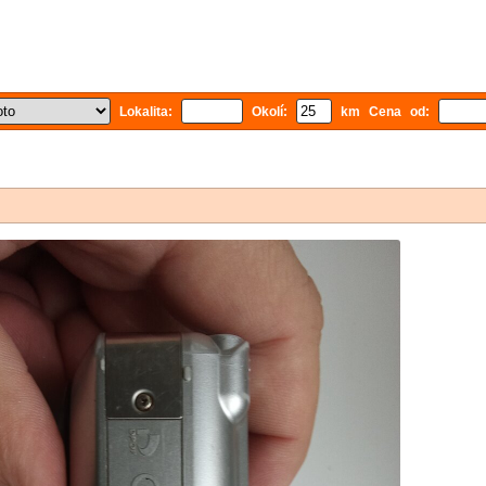
Lokalita:
Okolí:
km Cena od: