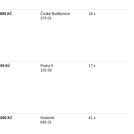
 890 Kč
České Budějovice
18 x
370 01
900 Kč
Praha 5
17 x
155 00
 000 Kč
Hodonín
41 x
695 01