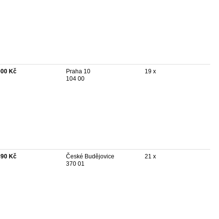
000 Kč
Praha 10
19 x
104 00
890 Kč
České Budějovice
21 x
370 01