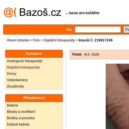
... bazar pro každého
Co:
Hlavní stránka
>
Foto
>
Digitální fotoaparáty
>
Inzerát č. 219917249
Kategorie
Fotak
- [9.6. 2026]
Analogové fotoaparáty
Digitální fotoaparáty
Drony
Videokamery
Zrcadlovky
Příslušenství
Baterie
Blesky a osvětlení
Brašny a pouzdra
Datové kabely