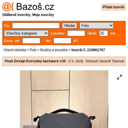
Přidat inzerát
Oblíbené inzeráty
,
Moje inzeráty
Co:
Lokalita:
Okolí:
km
Cena od:
- do:
Kč
Hlavní stránka
>
Foto
>
Brašny a pouzdra
>
Inzerát č. 219861767
Peak Design Everyday backpack v30
Smazat/ Upravit/ Topovat
- [7.6. 2026]