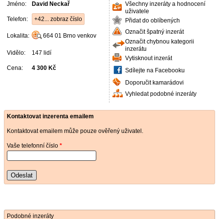
Jméno:
David Neckař
Všechny inzeráty a hodnocení
uživatele
Telefon:
+42... zobraz číslo
Přidat do oblíbených
Označit špatný inzerát
Lokalita:
664 01
Brno venkov
Označit chybnou kategorii
inzerátu
Vidělo:
147 lidí
Vytisknout inzerát
Cena:
4 300 Kč
Sdílejte na Facebooku
Doporučit kamarádovi
Vyhledat podobné inzeráty
Kontaktovat inzerenta emailem
Kontaktovat emailem může pouze ověřený uživatel.
Vaše telefonní číslo
*
Odeslat
Podobné inzeráty