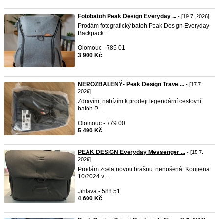
Fotobatoh Peak Design Everyday ...
- [19.7. 2026]
Prodám fotografický batoh Peak Design Everyday
Backpack ...
Olomouc - 785 01
3 900 Kč
NEROZBALENÝ- Peak Design Trave ...
- [17.7.
2026]
Zdravím, nabízím k prodeji legendární cestovní
batoh P ...
Olomouc - 779 00
5 490 Kč
PEAK DESIGN Everyday Messenger ...
- [15.7.
2026]
Prodám zcela novou brašnu. nenošená. Koupena
10/2024 v ...
Jihlava - 588 51
4 600 Kč