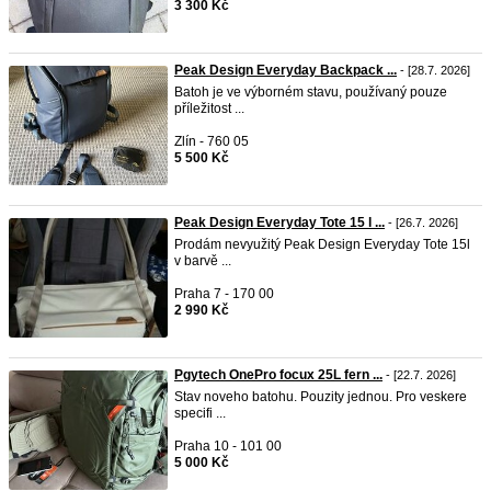
3 300 Kč
Peak Design Everyday Backpack ...
- [28.7. 2026]
Batoh je ve výborném stavu, používaný pouze
příležitost ...
Zlín - 760 05
5 500 Kč
Peak Design Everyday Tote 15 l ...
- [26.7. 2026]
Prodám nevyužitý Peak Design Everyday Tote 15l
v barvě ...
Praha 7 - 170 00
2 990 Kč
Pgytech OnePro focux 25L fern ...
- [22.7. 2026]
Stav noveho batohu. Pouzity jednou. Pro veskere
specifi ...
Praha 10 - 101 00
5 000 Kč