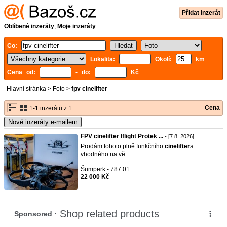
Přidat inzerát
Oblíbené inzeráty
,
Moje inzeráty
Co:
Lokalita:
Okolí:
km
Cena od:
- do:
Kč
Hlavní stránka
>
Foto
>
fpv cinelifter
Cena
1-1 inzerátů z 1
Nové inzeráty e-mailem
FPV cinelifter Iflight Protek ...
- [7.8. 2026]
Prodám tohoto plně funkčního
cinelifter
a
vhodného na vě ...
Šumperk - 787 01
22 000 Kč