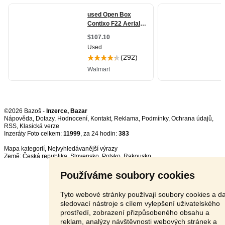
©2026 Bazoš -
Inzerce, Bazar
Nápověda
,
Dotazy
,
Hodnocení
,
Kontakt
,
Reklama
,
Podmínky
,
Ochrana údajů
,
RSS
,
Inzeráty Foto celkem:
11999
, za 24 hodin:
383
Mapa kategorií
,
Nejvyhledávanější výrazy
Země:
Česká republika
,
Slovensko
,
Polsko
,
Rakousko
Používáme soubory cookies
Tyto webové stránky používají soubory cookies a da
sledovací nástroje s cílem vylepšení uživatelského
prostředí, zobrazení přizpůsobeného obsahu a
reklam, analýzy návštěvnosti webových stránek a