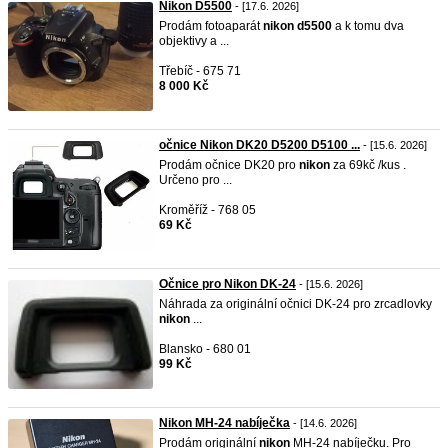
Nikon D5500
- [17.6. 2026]
Prodám fotoaparát
nikon
d5500
a k tomu dva
objektivy a ...
Třebíč - 675 71
8 000 Kč
očnice Nikon DK20 D5200 D5100 ...
- [15.6. 2026]
Prodám očnice DK20 pro
nikon
za 69kč /kus .
Určeno pro ...
Kroměříž - 768 05
69 Kč
Očnice pro Nikon DK-24
- [15.6. 2026]
Náhrada za originální očnici DK-24 pro zrcadlovky
nikon
...
Blansko - 680 01
99 Kč
Nikon MH-24 nabíječka
- [14.6. 2026]
Prodám originální
nikon
MH-24 nabíječku. Pro