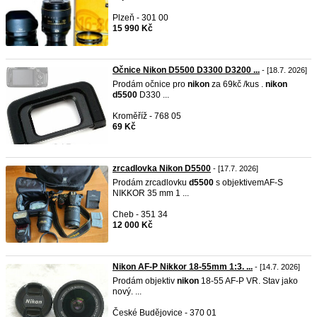
Plzeň - 301 00
15 990 Kč
Očnice Nikon D5500 D3300 D3200 ...
- [18.7. 2026]
Prodám očnice pro
nikon
za 69kč /kus .
nikon
d5500
D330 ...
Kroměříž - 768 05
69 Kč
zrcadlovka Nikon D5500
- [17.7. 2026]
Prodám zrcadlovku
d5500
s objektivemAF-S
NIKKOR 35 mm 1 ...
Cheb - 351 34
12 000 Kč
Nikon AF-P Nikkor 18-55mm 1:3. ...
- [14.7. 2026]
Prodám objektiv
nikon
18-55 AF-P VR. Stav jako
nový. ...
České Budějovice - 370 01