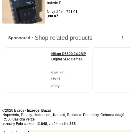
baterie E ...
Nový Jičín - 741 01
390 Kč
©2026 Bazoš -
Inzerce, Bazar
Nápověda
,
Dotazy
,
Hodnocení
,
Kontakt
,
Reklama
,
Podmínky
,
Ochrana údajů
,
RSS
,
Inzeráty Foto celkem:
11848
, za 24 hodin:
358