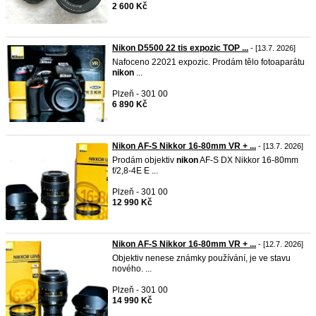
2 600 Kč
Nikon D5500 22 tis expozic TOP ...
- [13.7. 2026]
Nafoceno 22021 expozic. Prodám tělo fotoaparátu
nikon
...
Plzeň - 301 00
6 890 Kč
Nikon AF-S Nikkor 16-80mm VR + ...
- [13.7. 2026]
Prodám objektiv
nikon
AF-S DX Nikkor 16-80mm
f/2,8-4E E ...
Plzeň - 301 00
12 990 Kč
Nikon AF-S Nikkor 16-80mm VR + ...
- [12.7. 2026]
Objektiv nenese známky používání, je ve stavu
nového. ...
Plzeň - 301 00
14 990 Kč