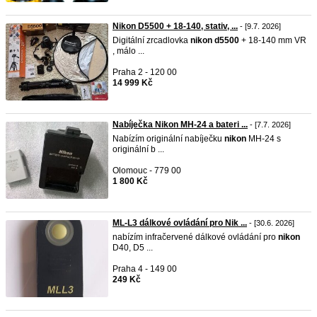
Nikon D5500 + 18-140, stativ, ...
- [9.7. 2026]
Digitální zrcadlovka
nikon
d5500
+ 18-140 mm VR
, málo ...
Praha 2 - 120 00
14 999 Kč
Nabíječka Nikon MH-24 a bateri ...
- [7.7. 2026]
Nabízím originální nabíječku
nikon
MH-24 s
originální b ...
Olomouc - 779 00
1 800 Kč
ML-L3 dálkové ovládání pro Nik ...
- [30.6. 2026]
nabízím infračervené dálkové ovládání pro
nikon
D40, D5 ...
Praha 4 - 149 00
249 Kč