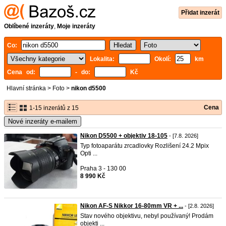
Přidat inzerát
Oblíbené inzeráty
,
Moje inzeráty
Co:
Lokalita:
Okolí:
km
Cena od:
- do:
Kč
Hlavní stránka
>
Foto
>
nikon d5500
Cena
1-15 inzerátů z 15
Nové inzeráty e-mailem
Nikon D5500 + objektiv 18-105
- [7.8. 2026]
Typ fotoaparátu zrcadlovky Rozlišení 24.2 Mpix
Opti ...
Praha 3 - 130 00
8 990 Kč
Nikon AF-S Nikkor 16-80mm VR + ...
- [2.8. 2026]
Stav nového objektivu, nebyl používaný! Prodám
objekti ...