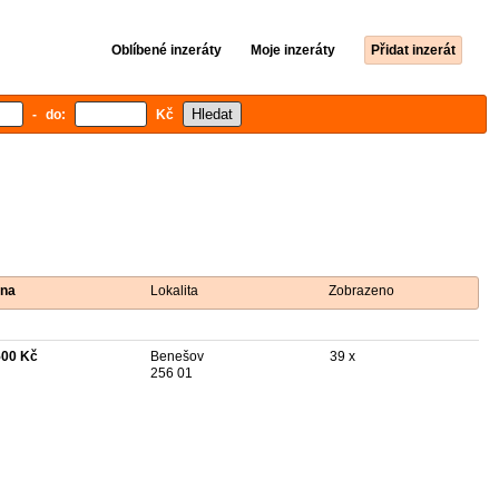
Oblíbené inzeráty
Moje inzeráty
Přidat inzerát
- do:
Kč
na
Lokalita
Zobrazeno
500 Kč
Benešov
39 x
256 01