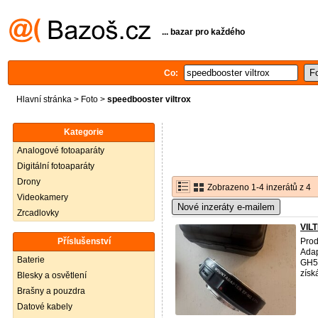
... bazar pro každého
Co:
Hlavní stránka
>
Foto
>
speedbooster viltrox
Kategorie
Analogové fotoaparáty
Digitální fotoaparáty
Drony
Zobrazeno 1-4 inzerátů z 4
Videokamery
Nové inzeráty e-mailem
Zrcadlovky
VILT
Příslušenství
Pro
Adap
Baterie
GH5 
získá
Blesky a osvětlení
Brašny a pouzdra
Datové kabely