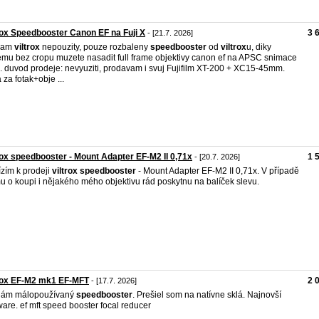
rox Speedbooster Canon EF na Fuji X
3 
- [21.7. 2026]
dam
viltrox
nepouzity, pouze rozbaleny
speedbooster
od
viltrox
u, diky
emu bez cropu muzete nasadit full frame objektivy canon ef na APSC snimace
 x. duvod prodeje: nevyuziti, prodavam i svuj Fujifilm XT-200 + XC15-45mm.
 za fotak+obje ...
rox speedbooster - Mount Adapter EF-M2 II 0,71x
1 
- [20.7. 2026]
zím k prodeji
viltrox
speedbooster
- Mount Adapter EF-M2 II 0,71x. V případě
u o koupi i nějakého mého objektivu rád poskytnu na balíček slevu.
rox EF-M2 mk1 EF-MFT
2 
- [17.7. 2026]
dám málopoužívaný
speedbooster
. Prešiel som na natívne sklá. Najnovší
ware. ef mft speed booster focal reducer