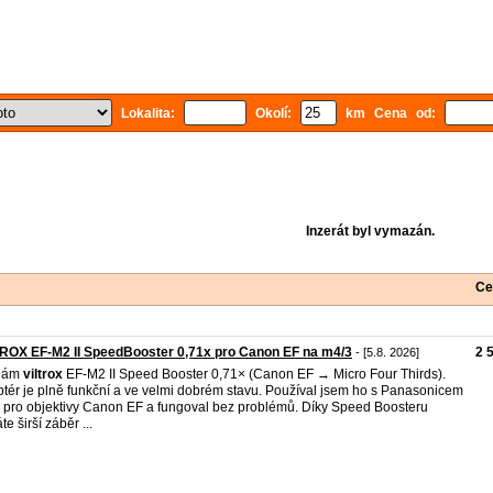
Lokalita:
Okolí:
km Cena od:
Inzerát byl vymazán.
Ce
ROX EF-M2 II SpeedBooster 0,71x pro Canon EF na m4/3
2 
- [5.8. 2026]
dám
viltrox
EF-M2 II Speed Booster 0,71× (Canon EF → Micro Four Thirds).
tér je plně funkční a ve velmi dobrém stavu. Používal jsem ho s Panasonicem
pro objektivy Canon EF a fungoval bez problémů. Díky Speed Boosteru
te širší záběr ...