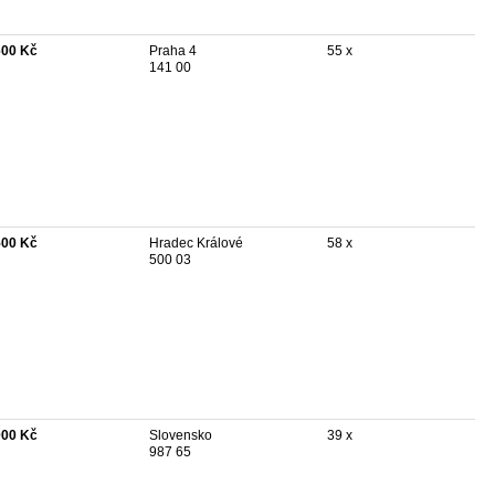
600 Kč
Praha 4
55 x
141 00
500 Kč
Hradec Králové
58 x
500 03
000 Kč
Slovensko
39 x
987 65