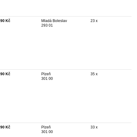
290 Kč
Mladá Boleslav
23 x
293 01
890 Kč
Plzeň
35 x
301 00
990 Kč
Plzeň
33 x
301 00