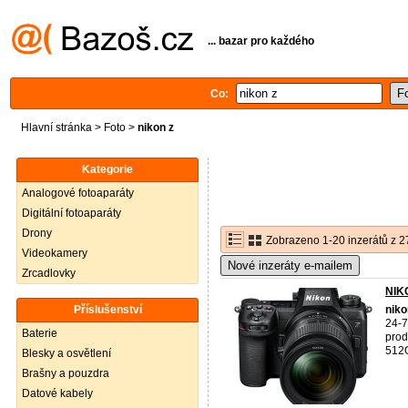
... bazar pro každého
Co:
Hlavní stránka
>
Foto
>
nikon z
Kategorie
Analogové fotoaparáty
Digitální fotoaparáty
Drony
Zobrazeno 1-20 inzerátů z 2
Videokamery
Nové inzeráty e-mailem
Zrcadlovky
NIKO
Příslušenství
niko
24-
Baterie
pro
512G
Blesky a osvětlení
Brašny a pouzdra
Datové kabely