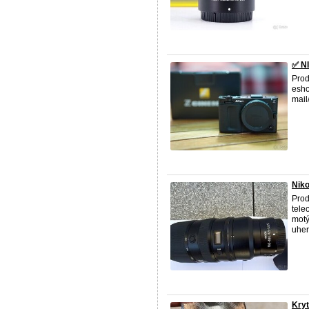
✅ N
Pro
esho
mai
Niko
Prod
tele
motý
uher
Kryt