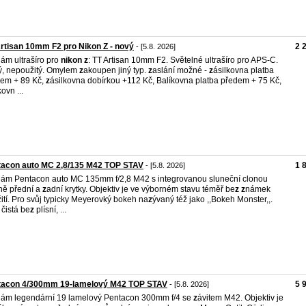
rtisan 10mm F2 pro Nikon Z - nový
2 
- [5.8. 2026]
ám ultrašíro pro
nikon
z
: TT Artisan 10mm F2. Světelné ultrašíro pro APS-C.
, nepoužitý. Omylem
z
akoupen jiný typ.
z
aslání možné -
z
ásilkovna platba
em + 89 Kč,
z
ásilkovna dobírkou +112 Kč, Balíkovna platba předem + 75 Kč,
ovn ...
tacon auto MC 2,8/135 M42 TOP STAV
1 
- [5.8. 2026]
ám Pentacon auto MC 135mm f/2,8 M42 s integrovanou sluneční clonou
ně přední a
z
adní krytky. Objektiv je ve výborném stavu téměř be
z
z
námek
ití. Pro svůj typicky Meyerovký bokeh na
z
ývaný též jako ,,Bokeh Monster,,.
 čistá be
z
plísní, ...
tacon 4/300mm 19-lamelový M42 TOP STAV
5 
- [5.8. 2026]
ám legendární 19 lamelový Pentacon 300mm f/4 se
z
ávitem M42. Objektiv je