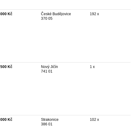
 000 Kč
České Budějovice
192 x
370 05
 500 Kč
Nový Jičín
1 x
741 01
 000 Kč
Strakonice
102 x
386 01