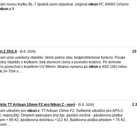
ám novou krytku BL-7 špatně jsem objednal, original
nikon
PC 840Kč Určeno
nikon
z
9
n Z 35/1.4
10
- [6.8. 2026]
am vyse uvedeny objektiv. Velmi pekny stav, be
z
problemove funkcni. Pou
z
e
tny objektiv s krytkami, be
z
slunecni clony a puvodni krabice. Po dohode
no ponechat s kvalitnim UV filtrem. Mo
z
na vymena
z
a
nikon
z
40/2 (SE) nebo
n
24-70/4 s ...
ktiv TT Artisan 10mm F2 pro Nikon Z - nový
2 
- [5.8. 2026]
ám ultrašíro pro
nikon
z
: TT Artisan 10mm F2. Světelné ultrašíro pro APS-C.
, nepoužitý. Omylem
z
akoupen jiný typ.
z
aslání možné -
z
ásilkovna platba
em + 89 Kč,
z
ásilkovna dobírkou +112 Kč, Balíkovna platba předem + 75 Kč,
ovn ...