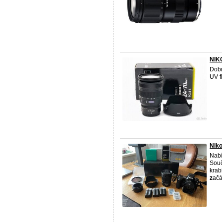
NIK
Dobr
UV f
Niko
Nab
Souč
krab
z
ačá