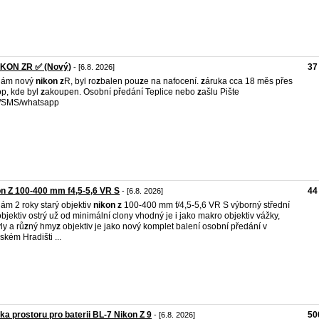
IKON ZR ✅ (Nový)
37
- [6.8. 2026]
dám nový
nikon
z
R, byl ro
z
balen pou
z
e na nafocení.
z
áruka cca 18 měs přes
p, kde byl
z
akoupen. Osobní předání Teplice nebo
z
ašlu Pište
l/SMS/whatsapp
n Z 100-400 mm f4,5-5,6 VR S
44
- [6.8. 2026]
ám 2 roky starý objektiv
nikon
z
100-400 mm f/4,5-5,6 VR S výborný střední
objektiv ostrý už od minimální clony vhodný je i jako makro objektiv vážky,
ly a rů
z
ný hmy
z
objektiv je jako nový komplet balení osobní předání v
ském Hradišti ...
ka prostoru pro baterii BL-7 Nikon Z 9
50
- [6.8. 2026]