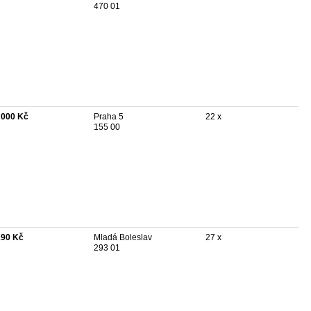
470 01
 000 Kč
Praha 5
22 x
155 00
290 Kč
Mladá Boleslav
27 x
293 01