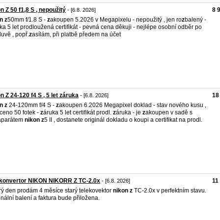
n Z 50 f1,8 S , nepoužitý
8 
- [6.8. 2026]
n
z
50mm f/1.8 S -
z
akoupen 5.2026 v Megapixelu - nepoužitý , jen ro
z
balený -
ka 5 let prodloužená certifikát - pevná cena děkuji - nejlépe osobní odběr po
uvě , popř.
z
asílám, při platbě předem na účet
n Z 24-120 f4 S , 5 let záruka
18
- [6.8. 2026]
n
z
24-120mm f/4 S -
z
akoupen 6.2026 Megapixel doklad - stav nového kusu ,
ceno 50 fotek -
z
áruka 5 let certifikát prodl.
z
áruka - je
z
akoupen v sadě s
aparátem
nikon
z
5 II , dostanete originál dokladu o koupi a certifikat na prodl.
ekonvertor NIKON NIKORR Z TC-2.0x
11
- [6.8. 2026]
ý den prodám 4 měsíce starý telekovektor
nikon
z
TC-2.0x v perfektním stavu.
inální balení a faktura bude přiložena.