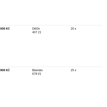
 000 Kč
Děčín
20 x
407 21
 900 Kč
Blansko
25 x
678 01