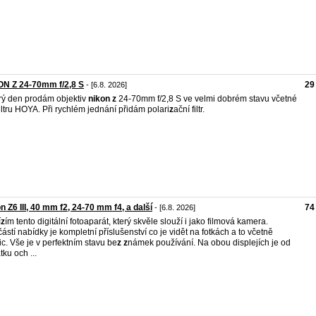
ON Z 24-70mm f/2,8 S
29
- [6.8. 2026]
ý den prodám objektiv
nikon
z
24-70mm f/2,8 S ve velmi dobrém stavu včetné
iltru HOYA. Při rychlém jednání přidám polari
z
ační filtr.
n Z6 III, 40 mm f2, 24-70 mm f4, a další
74
- [6.8. 2026]
í
z
ím tento digitální fotoaparát, který skvěle slouží i jako filmová kamera.
ástí nabídky je kompletní příslušenství co je vidět na fotkách a to včetně
ic. Vše je v perfektním stavu be
z
z
námek používání. Na obou displejích je od
tku och ...