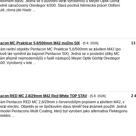
ýborném stavu. Jedná se o původní ver
z
i vyrobenou u Meyer Optik Görli
z
.
odně o
z
načovaný Orestegor 4/300. Stará poctivá Německá práce! Ostření
ulé, clona jde hladc ...
tacon MC Prakticar 5,6/500mm M42 možno SIX
13
- [5.8. 2026]
ám raritní objektiv Pentacon MC Prakticar 5,6/500mm se
z
ávitem M42 (po
uvě l
z
e vyměnit
z
a bajonet Pentacon SIX). Jedná se o poslední (díky MC
tvám
z
řejmě nejmodernější) v řadě nástupců Meyer Optik Görlit
z
Orestegor
500. Vyrobený v lete ...
tacon RED MC 2,8/29mm M42 Red White TOP STAV
2 
- [5.8. 2026]
dám Pentacon RED MC 2,8/29mm s červenobílým popisem a
z
ávitem M42, v
ver
z
i electric. Objektiv je ve špičkovém stavu téměř be
z
z
námek použití. Jedná
 model Pentaconu Multi Coating, který byl vyroben jako alternativa Flektogonu
ektric ...