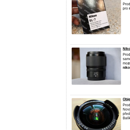
Prod
pro
Niko
Prod
samo
mo
z
niko
Obje
Prod
Nový
před
Balík