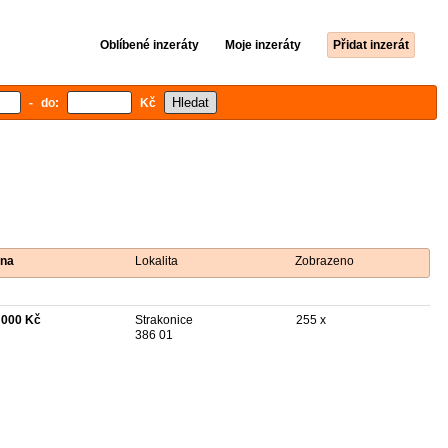
Oblíbené inzeráty
Moje inzeráty
Přidat inzerát
- do:
Kč
na
Lokalita
Zobrazeno
 000 Kč
Strakonice
255 x
386 01