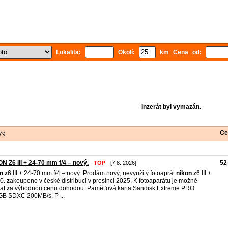
Lokalita:
Okolí:
km Cena od:
Inzerát byl vymazán.
Ce
79
N Z6 III + 24-70 mm f/4 – nový.
52
-
TOP
- [7.8. 2026]
n
z
6 III + 24-70 mm f/4 – nový. Prodám nový, nevyužitý fotoaprát
nikon
z
6 III +
70.
z
akoupeno v české distribuci v prosinci 2025. K fotoaparátu je možné
dat
z
a výhodnou cenu dohodou: Paměťová karta Sandisk Extreme PRO
B SDXC 200MB/s, P ...