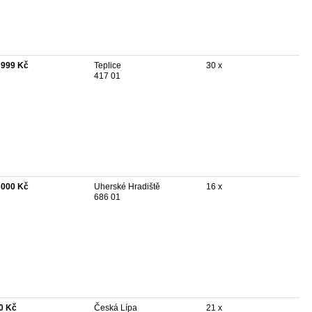
 999 Kč
Teplice
30 x
417 01
 000 Kč
Uherské Hradiště
16 x
686 01
0 Kč
Česká Lípa
21 x