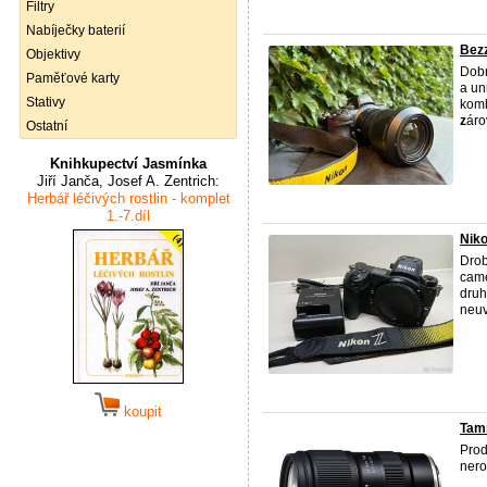
Filtry
Nabíječky baterií
Bezz
Objektivy
Dobr
Paměťové karty
a un
Stativy
komb
z
áro
Ostatní
Knihkupectví Jasmínka
Jiří Janča, Josef A. Zentrich:
Herbář léčivých rostlin - komplet
1.-7.díl
Niko
Dro
came
dru
neuv
koupit
Tamr
Prod
nero