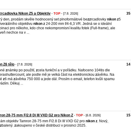
rcadlovka Nikon Z5 a Objektiv
35
-
TOP
- [7.8. 2026]
ý den, prodám skvěle hodnocený set plnoformátové be
z
z
rcadlovky
nikon
z
5
iver
z
álního objektivu
nikon
z
24-200 mm f/4-6,3 VR. Jedná se o ideální
inaci pro někoho, kdo chce nekompromisní kvalitu fotek (Full-frame), ale
veň nechce na v ...
n Z6 tělo
14
- [7.8. 2026]
bné
z
námky po použití,
z
cela funkční a v pořádku. Nafoceno 104tis dle
rashuttercount, ale podle mě je velká část na elektronickou
z
ávěrku. Na
hé
z
6 má
z
ávěrka 750 000 a jede dál. Prosím o email, telefon kvůli spamu
ádím. Děkuj ...
on 28-75 mm F/2.8 Di III VXD G2 pro Nikon Z
15
-
TOP
- [6.8. 2026]
ám objektiv Tamron 28-75 mm F/2.8 Di III VXD G2 pro
nikon
z
. Nový,
z
balený.
z
akoupeno v české distribuci v prosinci 2025.