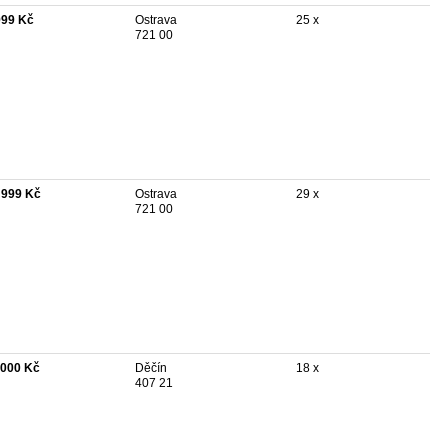
999 Kč
Ostrava
25 x
721 00
 999 Kč
Ostrava
29 x
721 00
 000 Kč
Děčín
18 x
407 21