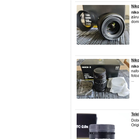
Niko
niko
z
áru
doml
Niko
niko
nafo
foto
...
Tel
Dobr
Orig