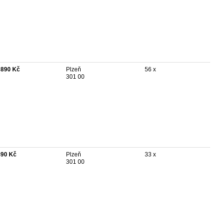
 890 Kč
Plzeň
56 x
301 00
490 Kč
Plzeň
33 x
301 00