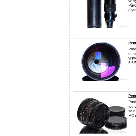
ve v
Pův
plyn
Pen
Prod
doml
vrs
5,6/
Pen
Pro
top 
se o
MC el