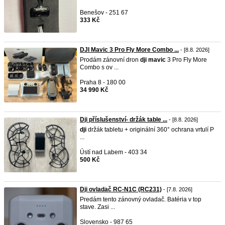
Benešov - 251 67
333 Kč
DJI Mavic 3 Pro Fly More Combo ...
- [8.8. 2026]
Prodám zánovní dron
dji
mavic
3 Pro Fly More
Combo s ov ...
Praha 8 - 180 00
34 990 Kč
Dji příslušenství- držák table ...
- [8.8. 2026]
dji
držák tabletu + originální 360° ochrana vrtulí P
...
Ústí nad Labem - 403 34
500 Kč
Dji ovladač RC-N1C (RC231)
- [7.8. 2026]
Predám tento zánovný ovladač. Batéria v top
stave. Zasi ...
Slovensko - 987 65