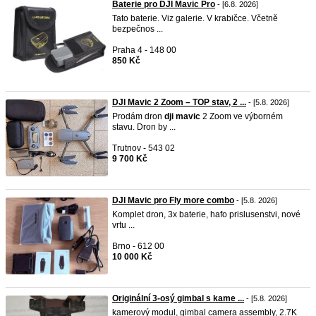
Baterie pro DJI Mavic Pro
- [6.8. 2026]
Tato baterie. Viz galerie. V krabičce. Včetně
bezpečnos ...
Praha 4 - 148 00
850 Kč
DJI Mavic 2 Zoom – TOP stav, 2 ...
- [5.8. 2026]
Prodám dron
dji
mavic
2 Zoom ve výborném
stavu. Dron by ...
Trutnov - 543 02
9 700 Kč
DJI Mavic pro Fly more combo
- [5.8. 2026]
Komplet dron, 3x baterie, hafo prislusenstvi, nové
vrtu ...
Brno - 612 00
10 000 Kč
Originální 3-osý gimbal s kame ...
- [5.8. 2026]
kamerový modul, gimbal camera assembly, 2.7K