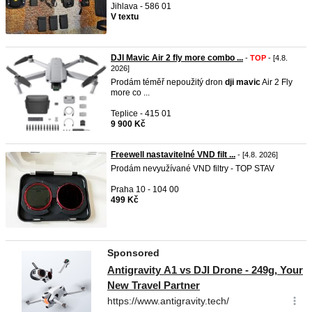
Jihlava - 586 01
V textu
DJI Mavic Air 2 fly more combo ...
-
TOP
- [4.8.
2026]
Prodám téměř nepoužitý dron
dji
mavic
Air 2 Fly
more co ...
Teplice - 415 01
9 900 Kč
Freewell nastavitelné VND filt ...
- [4.8. 2026]
Prodám nevyužívané VND filtry - TOP STAV
Praha 10 - 104 00
499 Kč