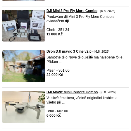
DJI Mini 3 Pro Fly More Combo
- [6.8. 2026]
Prodávám
dji
Mini 3 Pro Fly More Combo s
ovladačem
dji
...
Cheb - 351 34
11 000 Kč
Dron DJI mavic 3 Cine v2.0
- [6.8. 2026]
Samotné tělo Nové tělo, ještě má nalepené fólie.
Přidám ...
Plzeň - 301 00
22 000 Kč
DJI Mavic Mini FlyMore Combo
- [6.8. 2026]
Ve skvělém stavu, včetně originální krabice a
všeho pří ...
Brno - 602 00
6 000 Kč