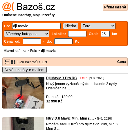
Přidat inzerát
Oblíbené inzeráty
,
Moje inzeráty
Co:
Lokalita:
Okolí:
km
Cena od:
- do:
Kč
Hlavní stránka
>
Foto
>
dji mavic
Cena
1-20 inzerátů z 119
Nové inzeráty e-mailem
Dji Mavic 3 Pro RC
-
TOP
- [9.8. 2026]
Nový jenom vyzkoušený dron, baterie 2 cykly.
Odemčen na ...
Praha 8 - 180 00
32 990 Kč
filtry DJI Mavic Mini, Mini 2, ...
- [9.8. 2026]
Prodám sadu 3 filtrů pro
dji
mavic
Mini, Mini 2,
Mini S ...