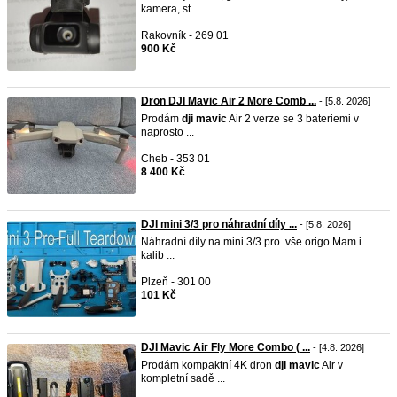
kamera, st ...
Rakovník - 269 01
900 Kč
Dron DJI Mavic Air 2 More Comb ...
- [5.8. 2026]
Prodám
dji
mavic
Air 2 verze se 3 bateriemi v
naprosto ...
Cheb - 353 01
8 400 Kč
DJI mini 3/3 pro náhradní díly ...
- [5.8. 2026]
Náhradní díly na mini 3/3 pro. vše origo Mam i
kalib ...
Plzeň - 301 00
101 Kč
DJI Mavic Air Fly More Combo ( ...
- [4.8. 2026]
Prodám kompaktní 4K dron
dji
mavic
Air v
kompletní sadě ...