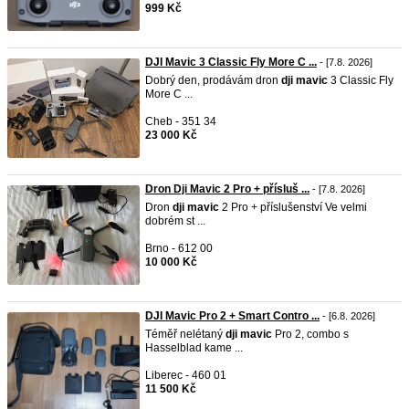
999 Kč
DJI Mavic 3 Classic Fly More C ...
- [7.8. 2026]
Dobrý den, prodávám dron
dji
mavic
3 Classic Fly
More C ...
Cheb - 351 34
23 000 Kč
Dron Dji Mavic 2 Pro + přísluš ...
- [7.8. 2026]
Dron
dji
mavic
2 Pro + příslušenství Ve velmi
dobrém st ...
Brno - 612 00
10 000 Kč
DJI Mavic Pro 2 + Smart Contro ...
- [6.8. 2026]
Téměř nelétaný
dji
mavic
Pro 2, combo s
Hasselblad kame ...
Liberec - 460 01
11 500 Kč