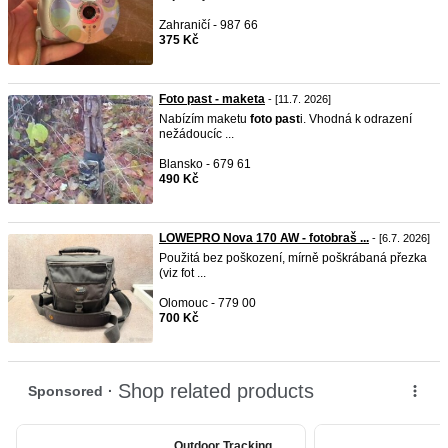
Zahraničí - 987 66
375 Kč
Foto past - maketa
- [11.7. 2026]
Nabízím maketu
foto
past
i. Vhodná k odrazení
nežádoucíc ...
Blansko - 679 61
490 Kč
LOWEPRO Nova 170 AW - fotobraš ...
- [6.7. 2026]
Použitá bez poškození, mírně poškrábaná přezka
(viz fot ...
Olomouc - 779 00
700 Kč