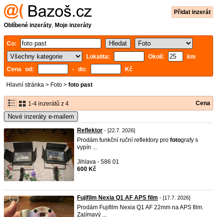
Přidat inzerát
Oblíbené inzeráty
,
Moje inzeráty
Co:
Lokalita:
Okolí:
km
Cena od:
- do:
Kč
Hlavní stránka
>
Foto
>
foto past
Cena
1-4 inzerátů z 4
Nové inzeráty e-mailem
Reflektor
- [22.7. 2026]
Prodám funkční ruční reflektory pro
foto
grafy s
vypín ...
Jihlava - 586 01
600 Kč
Fujifilm Nexia Q1 AF APS film
- [17.7. 2026]
Prodám Fujifilm Nexia Q1 AF 22mm na APS film.
Zajímavý ...