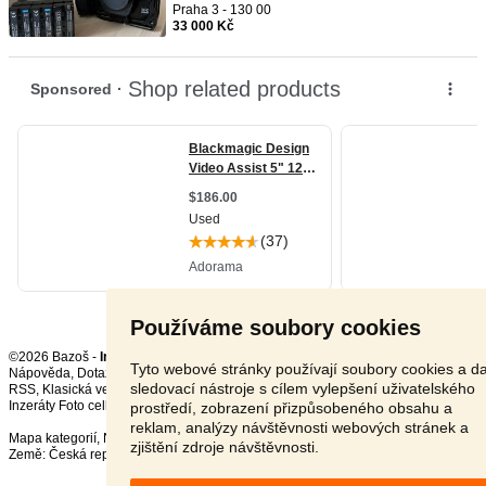
Praha 3 - 130 00
33 000 Kč
Používáme soubory cookies
©2026 Bazoš -
Inzerce, Bazar
Tyto webové stránky používají soubory cookies a da
Nápověda
,
Dotazy
,
Hodnocení
,
Kontakt
,
Reklama
,
Podmínky
,
Ochrana údajů
,
sledovací nástroje s cílem vylepšení uživatelského
RSS
,
Inzeráty Foto celkem:
11928
, za 24 hodin:
386
prostředí, zobrazení přizpůsobeného obsahu a
reklam, analýzy návštěvnosti webových stránek a
Mapa kategorií
,
Nejvyhledávanější výrazy
zjištění zdroje návštěvnosti.
Země:
Česká republika
,
Slovensko
,
Polsko
,
Rakousko