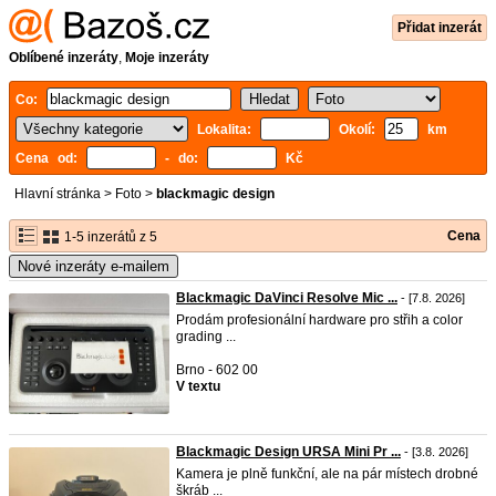
Přidat inzerát
Oblíbené inzeráty
,
Moje inzeráty
Co:
Lokalita:
Okolí:
km
Cena od:
- do:
Kč
Hlavní stránka
>
Foto
>
blackmagic design
Cena
1-5 inzerátů z 5
Nové inzeráty e-mailem
Blackmagic DaVinci Resolve Mic ...
- [7.8. 2026]
Prodám profesionální hardware pro střih a color
grading ...
Brno - 602 00
V textu
Blackmagic Design URSA Mini Pr ...
- [3.8. 2026]
Kamera je plně funkční, ale na pár místech drobné
škráb ...