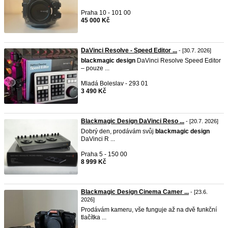
Praha 10 - 101 00
45 000 Kč
DaVinci Resolve - Speed Editor ...
- [30.7. 2026]
blackmagic
design
DaVinci Resolve Speed Editor
– pouze ...
Mladá Boleslav - 293 01
3 490 Kč
Blackmagic Design DaVinci Reso ...
- [20.7. 2026]
Dobrý den, prodávám svůj
blackmagic
design
DaVinci R ...
Praha 5 - 150 00
8 999 Kč
Blackmagic Design Cinema Camer ...
- [23.6.
2026]
Prodávám kameru, vše funguje až na dvě funkční
tlačítka ...