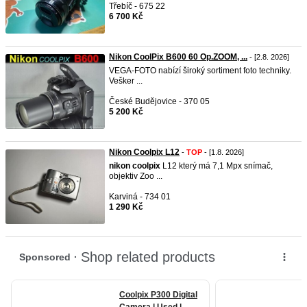
Třebíč - 675 22
6 700 Kč
Nikon CoolPix B600 60 Op.ZOOM, ...
- [2.8. 2026]
VEGA-FOTO nabízí široký sortiment foto techniky.
Vešker ...
České Budějovice - 370 05
5 200 Kč
Nikon Coolpix L12
-
TOP
- [1.8. 2026]
nikon
coolpix
L12 který má 7,1 Mpx snímač,
objektiv Zoo ...
Karviná - 734 01
1 290 Kč