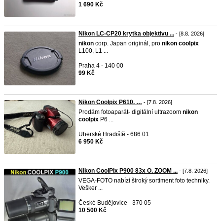
1 690 Kč
Nikon LC-CP20 krytka objektivu ...
- [8.8. 2026]
nikon
corp. Japan originál, pro
nikon
coolpix
L100, L1 ...
Praha 4 - 140 00
99 Kč
Nikon Coolpix P610. …
- [7.8. 2026]
Prodám fotoaparát- digitální ultrazoom
nikon
coolpix
P6 ...
Uherské Hradiště - 686 01
6 950 Kč
Nikon CoolPix P900 83x O. ZOOM ...
- [7.8. 2026]
VEGA-FOTO nabízí široký sortiment foto techniky.
Vešker ...
České Budějovice - 370 05
10 500 Kč