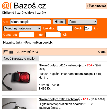
Přidat inzerát
Oblíbené inzeráty
,
Moje inzeráty
Co:
Lokalita:
Okolí:
km
Cena od:
- do:
Kč
Hlavní stránka
>
Foto
>
nikon coolpix
Cena
1-20 inzerátů z 64
Nové inzeráty e-mailem
Nikon Coolpix L610 - nefunguje ...
-
TOP
- [10.8.
2026]
Luxusní digitální fotoaparát
nikon
coolpix
L610,
který ...
Karviná - 734 01
1 490 Kč
Nikon Coolpix 3100 zachovalý
-
TOP
- [10.8. 2026]
Digitální fotoaparát
nikon
coolpix
3100 v
zachovalém st ...