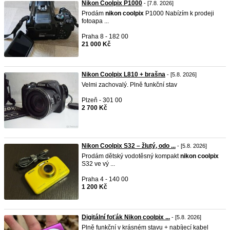
Nikon Coolpix P1000
- [7.8. 2026]
Prodám
nikon
coolpix
P1000 Nabízím k prodeji
fotoapa ...
Praha 8 - 182 00
21 000 Kč
Nikon Coolpix L810 + brašna
- [5.8. 2026]
Velmi zachovalý. Plně funkční stav
Plzeň - 301 00
2 700 Kč
Nikon Coolpix S32 – žlutý, odo ...
- [5.8. 2026]
Prodám dětský vodotěsný kompakt
nikon
coolpix
S32 ve vý ...
Praha 4 - 140 00
1 200 Kč
Digitální foťák Nikon coolpix ...
- [5.8. 2026]
Plně funkční v krásném stavu + nabíjecí kabel