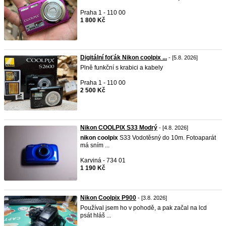
Praha 1 - 110 00
1 800 Kč
Digitální foťák Nikon coolpix ...
- [5.8. 2026]
Plně funkční s krabici a kabely
Praha 1 - 110 00
2 500 Kč
Nikon COOLPIX S33 Modrý
- [4.8. 2026]
nikon
coolpix
S33 Vodotěsný do 10m. Fotoaparát
má sním ...
Karviná - 734 01
1 190 Kč
Nikon Coolpix P900
- [3.8. 2026]
Používal jsem ho v pohodě, a pak začal na lcd
psát hláš ...