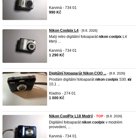
Karviná - 734 01
990 Kč
Nikon Coolpix L4
- [9.8. 2026]
Malý retro digitální fotoaparát
nikon
coolpix
L4
který ...
Karviná - 734 01
1 290 Kč
Digitální fotoaparát Nikon COO ...
- [8.8. 2026]
Prodám digitální fotoaparát
nikon
coolpix
S30. 📸
10,1 ...
Kladno - 274 01
1 000 Kč
Nikon CoolPix L18 Modrý
-
TOP
- [8.8. 2026]
Digitální fotoaparát
nikon
coolpix
v modrém
provedení, ...
Karviná - 734 01