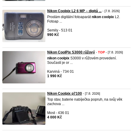
Nikon Coolpix L2 6 MP – digitá ...
- [7.8. 2026]
Prodám digitální fotoaparát
nikon
coolpix
L2.
Fotoap ...
Semily - 513 01
990 Kč
Nikon CoolPix S3000 růžový
-
TOP
- [7.8. 2026]
nikon
coolpix
S3000 v růžovém provedení.
Součastí je or ...
Karviná - 734 01
1 990 Kč
Nikon Coolpix p7100
- [7.8. 2026]
Top stav, baterie nabíječka popruh, na svůj věk
zachova ...
Most - 436 01
4 000 Kč