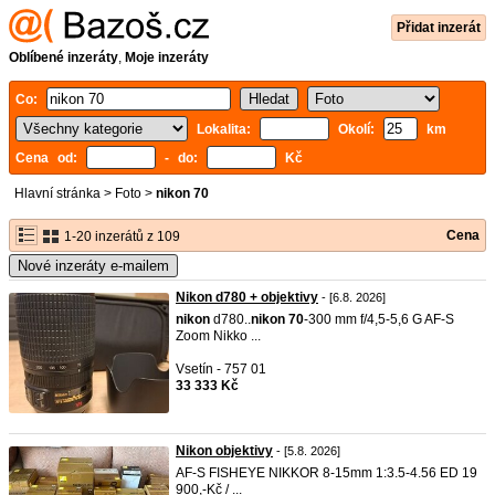
Přidat inzerát
Oblíbené inzeráty
,
Moje inzeráty
Co:
Lokalita:
Okolí:
km
Cena od:
- do:
Kč
Hlavní stránka
>
Foto
>
nikon 70
Cena
1-20 inzerátů z 109
Nové inzeráty e-mailem
Nikon d780 + objektivy
- [6.8. 2026]
nikon
d780..
nikon
70
-300 mm f/4,5-5,6 G AF-S
Zoom Nikko ...
Vsetín - 757 01
33 333 Kč
Nikon objektivy
- [5.8. 2026]
AF-S FISHEYE NIKKOR 8-15mm 1:3.5-4.56 ED 19
900,-Kč / ...