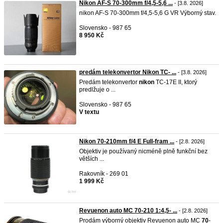
Nikon AF-S 70-300mm f/4,5-5,6 ...
- [3.8. 2026]
nikon AF-S 70-300mm f/4,5-5,6 G VR Výborný stav.
Slovensko - 987 65
8 950 Kč
predám telekonvertor Nikon TC- ...
- [3.8. 2026]
Predám telekonvertor
nikon
TC-17E II, ktorý
predlžuje o ...
Slovensko - 987 65
V textu
Nikon 70-210mm f/4 E Full-fram ...
- [2.8. 2026]
Objektiv je používaný nicméně plně funkční bez
větších ...
Rakovník - 269 01
1 999 Kč
Revuenon auto MC 70-210 1:4,5- ...
- [2.8. 2026]
Prodám výborný objektiv Revuenon auto MC
70
-