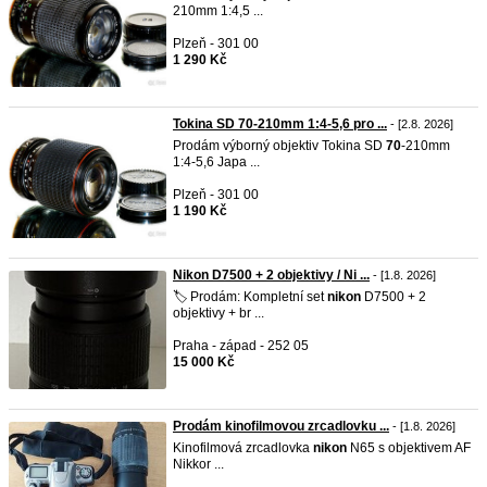
210mm 1:4,5 ...
Plzeň - 301 00
1 290 Kč
Tokina SD 70-210mm 1:4-5,6 pro ...
- [2.8. 2026]
Prodám výborný objektiv Tokina SD
70
-210mm
1:4-5,6 Japa ...
Plzeň - 301 00
1 190 Kč
Nikon D7500 + 2 objektivy / Ni ...
- [1.8. 2026]
🏷️ Prodám: Kompletní set
nikon
D7500 + 2
objektivy + br ...
Praha - západ - 252 05
15 000 Kč
Prodám kinofilmovou zrcadlovku ...
- [1.8. 2026]
Kinofilmová zrcadlovka
nikon
N65 s objektivem AF
Nikkor ...