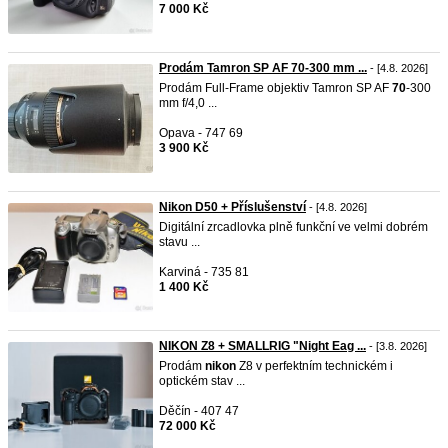
7 000 Kč
Prodám Tamron SP AF 70-300 mm ...
- [4.8. 2026]
Prodám Full-Frame objektiv Tamron SP AF
70
-300
mm f/4,0 ...
Opava - 747 69
3 900 Kč
Nikon D50 + Příslušenství
- [4.8. 2026]
Digitální zrcadlovka plně funkční ve velmi dobrém
stavu ...
Karviná - 735 81
1 400 Kč
NIKON Z8 + SMALLRIG "Night Eag ...
- [3.8. 2026]
Prodám
nikon
Z8 v perfektním technickém i
optickém stav ...
Děčín - 407 47
72 000 Kč