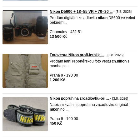
Nikon D5600 + 18–55 VR + 70–30 ...
- [3.8. 2026]
Prodám digitální zrcadlovku
nikon
D5600 ve velmi
pěkném ...
Chomutov - 431 51
13 500 Kč
Fotovesta Nikon profi-letní ja ...
- [3.8. 2026]
Prodám letní reportérskou foto vestu zn.
nikon
s
mnoha p ...
Praha 9 - 190 00
1 200 Kč
Nikon popruh na zrcadlovku-ori ...
- [3.8. 2026]
Nabízím kvalitní popruh na zrcadlovku originál
nikon
no ...
Praha 9 - 190 00
450 Kč