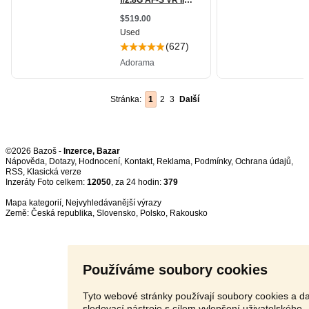
Stránka:
1
2
3
Další
©2026 Bazoš -
Inzerce, Bazar
Nápověda
,
Dotazy
,
Hodnocení
,
Kontakt
,
Reklama
,
Podmínky
,
Ochrana údajů
,
RSS
,
Inzeráty Foto celkem:
12050
, za 24 hodin:
379
Mapa kategorií
,
Nejvyhledávanější výrazy
Země:
Česká republika
,
Slovensko
,
Polsko
,
Rakousko
Používáme soubory cookies
Tyto webové stránky používají soubory cookies a da
sledovací nástroje s cílem vylepšení uživatelského