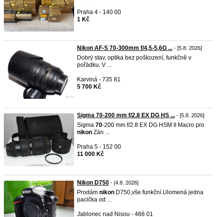
Praha 4 - 140 00
1 Kč
Nikon AF-S 70-300mm f/4,5-5,6G ...
- [5.8. 2026]
Dobrý stav, optika bez poškození, funkčně v
pořádku. V ...
Karviná - 735 81
5 700 Kč
Sigma 70-200 mm f/2.8 EX DG HS ...
- [5.8. 2026]
Sigma
70
-200 mm f/2.8 EX DG HSM II Macro pro
nikon
Zán ...
Praha 5 - 152 00
11 000 Kč
Nikon D750
- [4.8. 2026]
Prodám
nikon
D750,vše funkční.Ulomená jedna
pacička od ...
Jablonec nad Nisou - 466 01