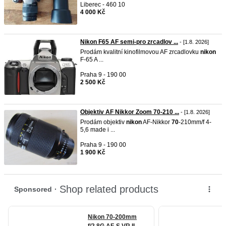
Liberec - 460 10
4 000 Kč
Nikon F65 AF semi-pro zrcadlov ...
- [1.8. 2026]
Prodám kvalitní kinofilmovou AF zrcadlovku
nikon
F-65 A ...
Praha 9 - 190 00
2 500 Kč
Objektiv AF Nikkor Zoom 70-210 ...
- [1.8. 2026]
Prodám objektiv
nikon
AF-Nikkor
70
-210mm/f 4-
5,6 made i ...
Praha 9 - 190 00
1 900 Kč