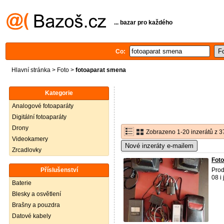
... bazar pro každého
Co:
Hlavní stránka
>
Foto
>
fotoaparat smena
Kategorie
Analogové fotoaparáty
Digitální fotoaparáty
Drony
Zobrazeno 1-20 inzerátů z 3
Videokamery
Nové inzeráty e-mailem
Zrcadlovky
Foto
Příslušenství
Prod
08 i 
Baterie
Blesky a osvětlení
Brašny a pouzdra
Datové kabely