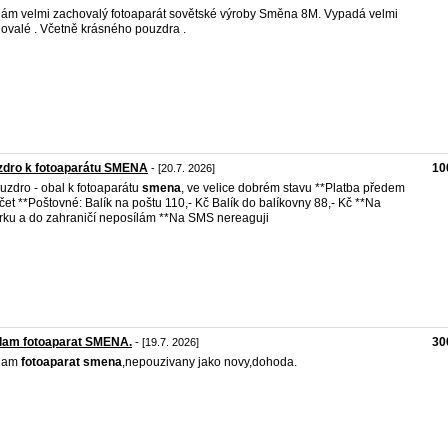
ám velmi zachovalý fotoaparát sovětské výroby Směna 8M. Vypadá velmi
ovalé . Včetně krásného pouzdra .
zdro k fotoaparátu SMENA
10
- [20.7. 2026]
uzdro - obal k fotoaparátu
smena
, ve velice dobrém stavu **Platba předem
čet **Poštovné: Balík na poštu 110,- Kč Balík do balíkovny 88,- Kč **Na
rku a do zahraničí neposílám **Na SMS nereaguji
dam fotoaparat SMENA.
30
- [19.7. 2026]
dam
fotoaparat
smena
,nepouzivany jako novy,dohoda.