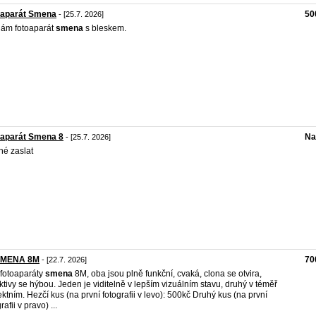
oaparát Smena
50
- [25.7. 2026]
ám fotoaparát
smena
s bleskem.
oaparát Smena 8
Na
- [25.7. 2026]
é zaslat
SMENA 8M
70
- [22.7. 2026]
fotoaparáty
smena
8M, oba jsou plně funkční, cvaká, clona se otvira,
ktivy se hýbou. Jeden je viditelně v lepším vizuálním stavu, druhý v téměř
ektním. Hezčí kus (na první fotografii v levo): 500kč Druhý kus (na první
rafii v pravo) ...