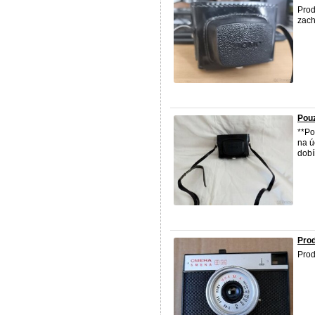
Prod
zach
Pou
**Po
na ú
dobí
Pro
Pro