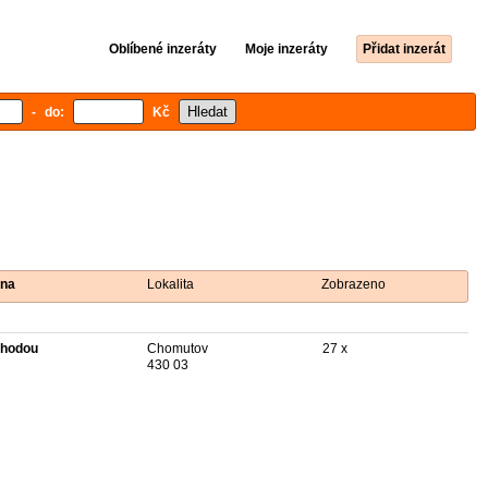
Oblíbené inzeráty
Moje inzeráty
Přidat inzerát
- do:
Kč
na
Lokalita
Zobrazeno
hodou
Chomutov
27 x
430 03