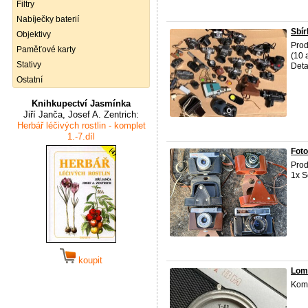
Filtry
Nabíječky baterií
Sbír
Objektivy
Prod
Paměťové karty
(10 
Stativy
Deta
Ostatní
Knihkupectví Jasmínka
Jiří Janča, Josef A. Zentrich:
Herbář léčivých rostlin - komplet
1.-7.díl
Foto
Prod
1x S
koupit
Lom
Komp