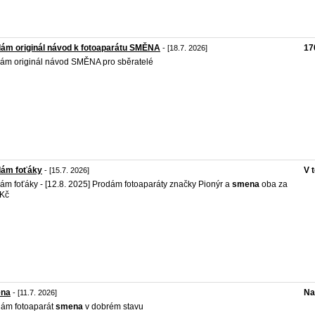
ám originál návod k fotoaparátu SMĚNA
17
- [18.7. 2026]
ám originál návod SMĚNA pro sběratelé
dám foťáky
V 
- [15.7. 2026]
ám foťáky - [12.8. 2025] Prodám fotoaparáty značky Pionýr a
smena
oba za
 Kč
na
Na
- [11.7. 2026]
ám fotoaparát
smena
v dobrém stavu