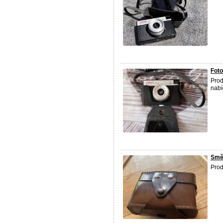
Fot
Prod
nabí
Smě
Prod