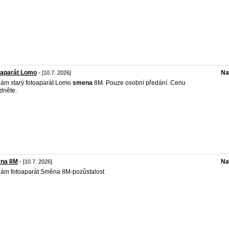
oaparát Lomo
Na
- [10.7. 2026]
ám starý fotoaparát Lomo
smena
8M. Pouze osobní předání. Cenu
dněte.
na 8M
Na
- [10.7. 2026]
ám fotoaparát Směna 8M-pozůstalost