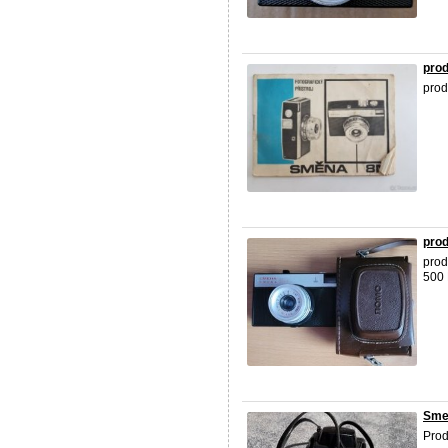
prod
prod
pro
prod
500
Sme
Prod