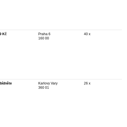
9 Kč
Praha 6
40 x
160 00
bídněte
Karlovy Vary
26 x
360 01