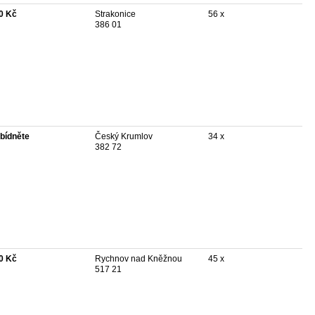
0 Kč
Strakonice
56 x
386 01
bídněte
Český Krumlov
34 x
382 72
0 Kč
Rychnov nad Kněžnou
45 x
517 21