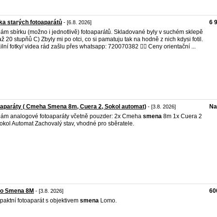
ka starých fotoaparátů
6 
- [6.8. 2026]
ám sbírku (možno i jednotlivě) fotoaparátů. Skladované byly v suchém sklepě
až 20 stupňů C) Zbyly mi po otci, co si pamatuju tak na hodně z nich kdysi fotil.
ilní fotky/ videa rád zašlu přes whatsapp: 720070382 👉🏼 Ceny orientační ...
aparáty ( Cmeha Smena 8m, Cuera 2, Sokol automat)
Na
- [3.8. 2026]
ám analogové fotoaparáty včetně pouzder: 2x Cmeha
smena
8m 1x Cuera 2
okol Automat Zachovalý stav, vhodné pro sběratele.
o Smena 8M
60
- [3.8. 2026]
aktní fotoaparát s objektivem
smena
Lomo.