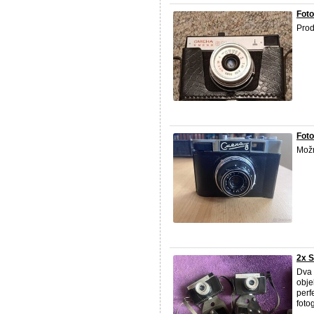
Fot
Prod
Fot
Možn
2x 
Dva 
obje
perf
fotog