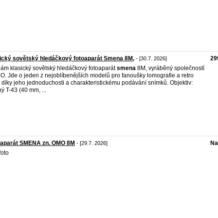
ický sovětský hledáčkový fotoaparát Smena 8M,
29
- [30.7. 2026]
ám klasický sovětský hledáčkový fotoaparát
smena
8M, vyráběný společností
. Jde o jeden z nejoblíbenějších modelů pro fanoušky lomografie a retro
u díky jeho jednoduchosti a charakteristickému podávání snímků. Objektiv:
ý T-43 (40 mm, ...
oaparát SMENA zn. OMO 8M
Na
- [29.7. 2026]
foto