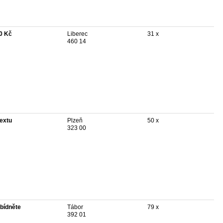
0 Kč
Liberec
31 x
460 14
textu
Plzeň
50 x
323 00
bídněte
Tábor
79 x
392 01