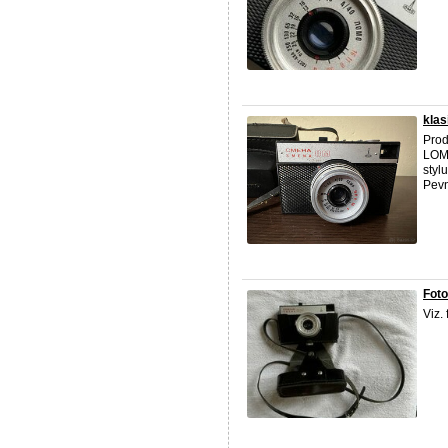
klas
Prod
LOMO
styl
Pevn
Fot
Viz. 