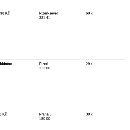
990 Kč
Plzeň-sever
60 x
331 41
bídněte
Plzeň
29 x
312 00
0 Kč
Praha 8
30 x
180 00