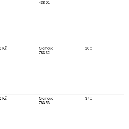
438 01
0 Kč
Olomouc
26 x
783 32
0 Kč
Olomouc
37 x
783 53