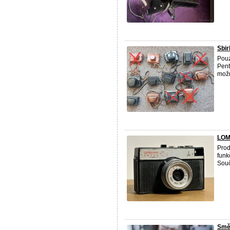
Sbir
Pouz
Pent
možn
LOM
Pro
funk
Souč
Smě