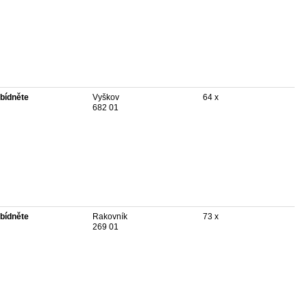
bídněte
Vyškov
64 x
682 01
bídněte
Rakovník
73 x
269 01