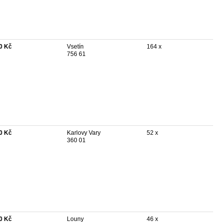
0 Kč
Vsetín
164 x
756 61
0 Kč
Karlovy Vary
52 x
360 01
0 Kč
Louny
46 x