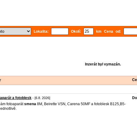
Lokalita:
Okolí:
km Cena od:
Inzerát byl vymazán.
Ce
7
aparát a fotoblesk
Do
- [6.8. 2026]
ám fotoaparát
smena
8M, Beirette VSN, Carena 50MF a fotoblesk B125,B5-
jednotlivě.