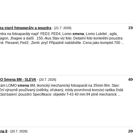
ka staré fotoaparáty a pouzdra
15
- [21.7. 2026]
dra na fotoaparáty např. FED3, FED4, Lomo
smena
, Lomo Lubitel , agfa,
agon, Jhagee a další . 150,-/kus Stav viz foto. Detailní foto konkrétní pouzdra
é. Flexaret, Fed3 , Zenit- pryč Případně nabídněte. Cena jako komplet 700 ...
O Smena 8M - SLEVA
40
- [20.7. 2026]
dám LOMO
smena
8M, ikonický mechanický fotoaparát na 35mm film. Stav:
ční výrazně používaný (oděrky, oťukaný, místy povrchová koroze) optika čistá
ást balení: pouzdro Specifikace: objektiv T-43 40 mm f/4 plně mechanick ...
na 8
20
- [20.7. 2026]