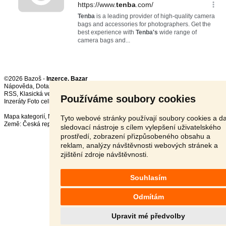
©2026 Bazoš -
Inzerce, Bazar
Nápověda
,
Dotazy
,
Hodnocení
,
Kontakt
,
Reklama
,
Podmínky
,
Ochrana údajů
,
RSS
,
Používáme soubory cookies
Inzeráty Foto celkem:
11953
, za 24 hodin:
363
Mapa kategorií
,
Nejvyhledávanější výrazy
Tyto webové stránky používají soubory cookies a da
Země:
Česká republika
,
Slovensko
,
Polsko
,
Rakousko
sledovací nástroje s cílem vylepšení uživatelského
prostředí, zobrazení přizpůsobeného obsahu a
reklam, analýzy návštěvnosti webových stránek a
zjištění zdroje návštěvnosti.
Souhlasím
Odmítám
Upravit mé předvolby