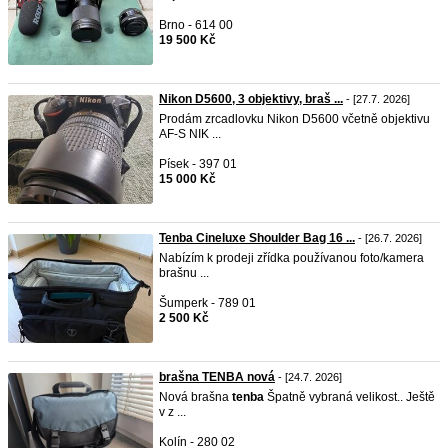
Brno - 614 00
19 500 Kč
Nikon D5600, 3 objektivy, braš ...
- [27.7. 2026]
Prodám zrcadlovku Nikon D5600 včetně objektivu
AF-S NIK ...
Písek - 397 01
15 000 Kč
Tenba Cineluxe Shoulder Bag 16 ...
- [26.7. 2026]
Nabízím k prodeji zřídka používanou foto/kamera
brašnu ...
Šumperk - 789 01
2 500 Kč
brašna TENBA nová
- [24.7. 2026]
Nová brašna
tenba
Špatně vybraná velikost.. Ještě
v z ...
Kolín - 280 02