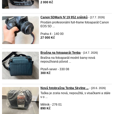
2 000 Kč
Canon 5DMark IV 19 952 snímků
- [17.7. 2026]
Prodám profesionální full-frame fotoaparát Canon
EOS 5D ...
Praha 4 - 140 00
27 000 Kč
Brašna na fotoaparát Tenba
- [14.7. 2026]
Brašna na fotoaparát modré barvy nová
nepoužívaná původ ...
Plzeň-sever - 330 08
300 Kč
Nová fotobrašna Tenba Skyline ...
- [20.6. 2026]
Taška je zcela nová, nepoužitá, s visačkami a stále
v o ...
Mělník - 276 01
890 Kč