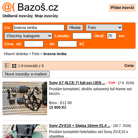
Přidat inzerát
Oblíbené inzeráty
,
Moje inzeráty
Co:
Lokalita:
Okolí:
km
Cena od:
- do:
Kč
Hlavní stránka
>
Foto
>
brasna tenba
Cena
1-9 inzerátů z 9
Nové inzeráty e-mailem
Sony A7 (ILCE-7) full-set (JEN ...
-
TOP
- [7.8. 2026]
Prodám kompletní, skvěle vybavený full-frame set
bezzrc ...
Brno - 612 00
15 900 Kč
Sony ZV-E10 + Sigma 16mm f/1.4 ...
- [30.7. 2026]
Prodám kompletní foto/video set Sony ZV-E10 s
objektive ...