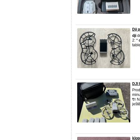
Dji 
dji
dr
2: *
tabl
DJI 
Pro
minu
🔌 N
ještě
klo