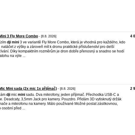
Mini 3 Fly More Combo
4 
- [8.8. 2026]
ízím
dji
mini
3 ve variantě Fly More Combo, která je vhodná pro každého, kdo
 natáčet z výšky a zároveň mít k dronu praktické příslušenství pro delší
ívání. Díky kompaktním rozměrům je dron dobře přenosný a snadno se hodí
atohu na výle ...
Mic Mini sada (2x mic 1x přijímač)
2 
- [8.8. 2026]
dám
dji
mic
mini
sadu. Dva mikrofony, jeden příjimač. Přechodka USB-C a
e. Deadcaty, 3,5mm Jack pro kamery. Pouzdro. Přidám 3D vytisknutý držák
ímače a mikrofonu na kamery. Málo používané Možné poslat zásilkovnou,
 osobní před ...