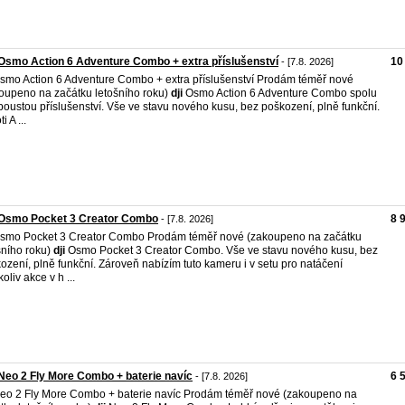
Osmo Action 6 Adventure Combo + extra příslušenství
10
- [7.8. 2026]
mo Action 6 Adventure Combo + extra příslušenství Prodám téměř nové
oupeno na začátku letošního roku)
dji
Osmo Action 6 Adventure Combo spolu
poustou příslušenství. Vše ve stavu nového kusu, bez poškození, plně funkční.
i A ...
 Osmo Pocket 3 Creator Combo
8 
- [7.8. 2026]
smo Pocket 3 Creator Combo Prodám téměř nové (zakoupeno na začátku
šního roku)
dji
Osmo Pocket 3 Creator Combo. Vše ve stavu nového kusu, bez
ození, plně funkční. Zároveň nabízím tuto kameru i v setu pro natáčení
oliv akce v h ...
Neo 2 Fly More Combo + baterie navíc
6 
- [7.8. 2026]
o 2 Fly More Combo + baterie navíc Prodám téměř nové (zakoupeno na