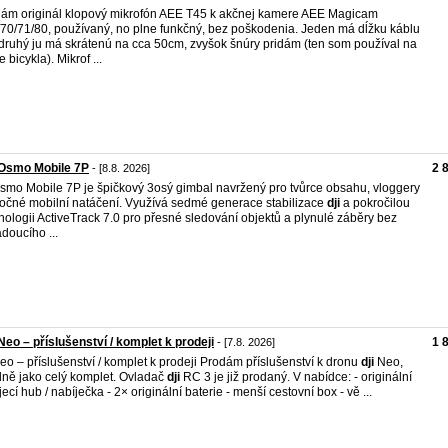
ám originál klopový mikrofón AEE T45 k akčnej kamere AEE Magicam
70/71/80, používaný, no plne funkčný, bez poškodenia. Jeden má dĺžku káblu
druhý ju má skrátenú na cca 50cm, zvyšok šnúry pridám (ten som používal na
e bicykla). Mikrof ...
 Osmo Mobile 7P
2 
- [8.8. 2026]
mo Mobile 7P je špičkový 3osý gimbal navržený pro tvůrce obsahu, vloggery
ročné mobilní natáčení. Využívá sedmé generace stabilizace
dji
a pokročilou
nologii ActiveTrack 7.0 pro přesné sledování objektů a plynulé záběry bez
doucího ...
Neo – příslušenství / komplet k prodeji
1 
- [7.8. 2026]
o – příslušenství / komplet k prodeji Prodám příslušenství k dronu
dji
Neo,
lně jako celý komplet. Ovladač
dji
RC 3 je již prodaný. V nabídce: - originální
jecí hub / nabíječka - 2× originální baterie - menší cestovní box - vě ...