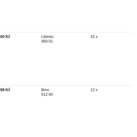
000 Kč
Liberec
42 x
460 01
999 Kč
Brno
12 x
612 00