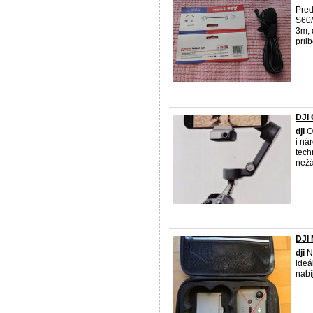
Pred
S60/
3m, 
prilb
DJI
dji
Os
i ná
tech
nežá
DJI 
dji
Ne
ideá
nabí