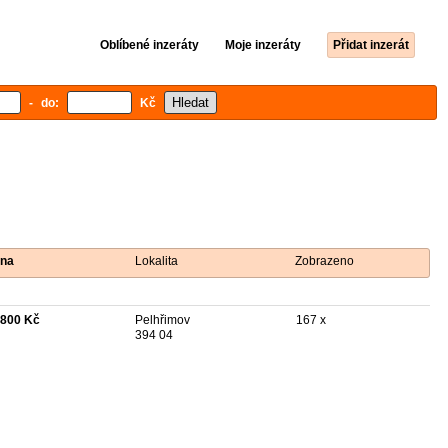
Oblíbené inzeráty
Moje inzeráty
Přidat inzerát
- do:
Kč
na
Lokalita
Zobrazeno
 800 Kč
Pelhřimov
167 x
394 04