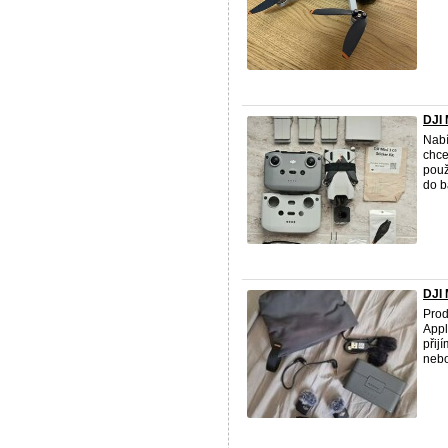
DJI 
Nab
chce
použ
do b
DJI 
Pro
Appl
přij
nebo