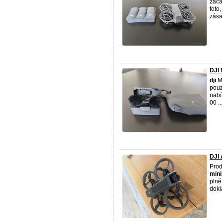
začá
foto
zása
DJI 
dji
M
pouz
nabí
00 ..
DJI 
Pro
mini
plně
dokl