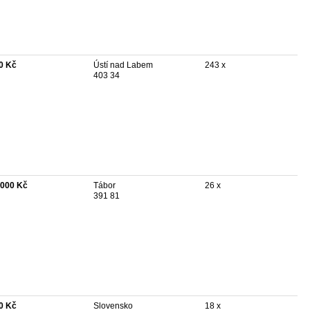
0 Kč
Ústí nad Labem
243 x
403 34
 000 Kč
Tábor
26 x
391 81
0 Kč
Slovensko
18 x