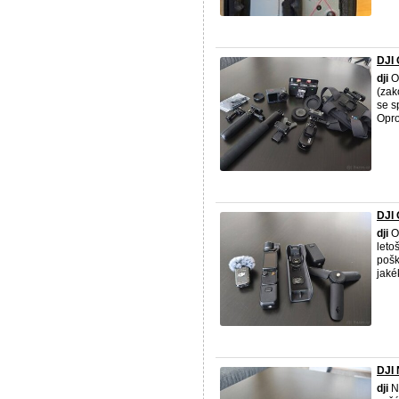
DJI 
dji
Os
(zak
se s
Oprot
DJI
dji
O
leto
pošk
jakék
DJI 
dji
Ne