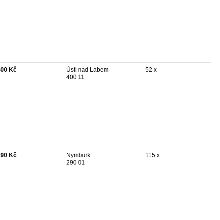
400 Kč
Ústí nad Labem
52 x
400 11
490 Kč
Nymburk
115 x
290 01