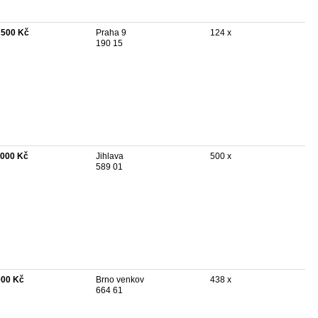
 500 Kč
Praha 9
124 x
190 15
 000 Kč
Jihlava
500 x
589 01
000 Kč
Brno venkov
438 x
664 61