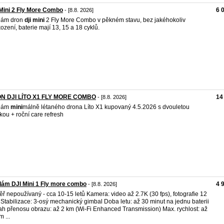
Mini 2 Fly More Combo
6 
- [8.8. 2026]
dám dron
dji
mini
2 Fly More Combo v pěkném stavu, bez jakéhokoliv
ození, baterie mají 13, 15 a 18 cyklů.
N DJI LÍTO X1 FLY MORE COMBO
14
- [8.8. 2026]
dám
mini
málně létaného drona Líto X1 kupovaný 4.5.2026 s dvouletou
kou + roční care refresh
ám DJI Mini 1 Fly more combo
4 
- [8.8. 2026]
ř nepoužívaný - cca 10-15 letů Kamera: video až 2.7K (30 fps), fotografie 12
Stabilizace: 3-osý mechanický gimbal Doba letu: až 30 minut na jednu baterii
h přenosu obrazu: až 2 km (Wi-Fi Enhanced Transmission) Max. rychlost: až
 ...