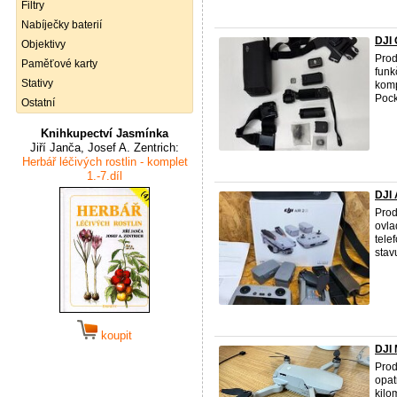
Filtry
Nabíječky baterií
DJI 
Objektivy
Pro
Paměťové karty
funk
Stativy
komp
Pocke
Ostatní
Knihkupectví Jasmínka
Jiří Janča, Josef A. Zentrich:
Herbář léčivých rostlin - komplet
1.-7.díl
DJI 
Prod
ovl
tele
stavu
koupit
DJI 
Pro
opat
kil