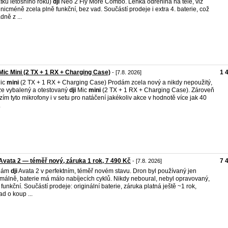
tku letošního roku)
dji
Neo 2 Fly More Combo. Lehká odřenina na těle, viz
, nicméně zcela plně funkční, bez vad. Součástí prodeje i extra 4. baterie, což
dně z ...
Mic Mini (2 TX + 1 RX + Charging Case)
1 
- [7.8. 2026]
ic
mini
(2 TX + 1 RX + Charging Case) Prodám zcela nový a nikdy nepoužitý,
e vybalený a otestovaný
dji
Mic
mini
(2 TX + 1 RX + Charging Case). Zároveň
zím tyto mikrofony i v setu pro natáčení jakékoliv akce v hodnotě více jak 40
.
Avata 2 — téměř nový, záruka 1 rok, 7 490 Kč
7 
- [7.8. 2026]
dám
dji
Avata 2 v perfektním, téměř novém stavu. Dron byl používaný jen
málně, baterie má málo nabíjecích cyklů. Nikdy neboural, nebyl opravovaný,
 funkční. Součástí prodeje: originální baterie, záruka platná ještě ~1 rok,
ad o koup ...