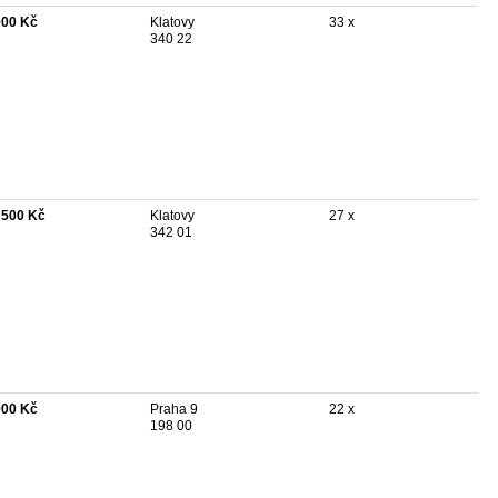
000 Kč
Klatovy
33 x
340 22
 500 Kč
Klatovy
27 x
342 01
900 Kč
Praha 9
22 x
198 00