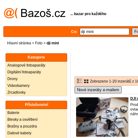
... bazar pro každého
Co:
Hlavní stránka
>
Foto
>
dji mini
Kategorie
Analogové fotoaparáty
Digitální fotoaparáty
Drony
Zobrazeno 1-20 inzerátů z 1
Videokamery
Nové inzeráty e-mailem
Zrcadlovky
DJI 
Příslušenství
Pro
ovla
Baterie
náhr
Blesky a osvětlení
Brašny a pouzdra
Datové kabely