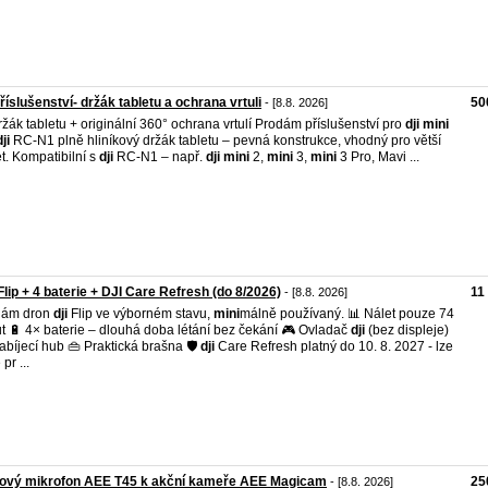
příslušenství- držák tabletu a ochrana vrtuli
50
- [8.8. 2026]
žák tabletu + originální 360° ochrana vrtulí Prodám příslušenství pro
dji
mini
dji
RC-N1 plně hliníkový držák tabletu – pevná konstrukce, vhodný pro větší
et. Kompatibilní s
dji
RC-N1 – např.
dji
mini
2,
mini
3,
mini
3 Pro, Mavi ...
Flip + 4 baterie + DJI Care Refresh (do 8/2026)
11
- [8.8. 2026]
dám dron
dji
Flip ve výborném stavu,
mini
málně používaný. 📊 Nálet pouze 74
t 🔋 4× baterie – dlouhá doba létání bez čekání 🎮 Ovladač
dji
(bez displeje)
abíjecí hub 👜 Praktická brašna 🛡️
dji
Care Refresh platný do 10. 8. 2027 - lze
 pr ...
pový mikrofon AEE T45 k akční kameře AEE Magicam
25
- [8.8. 2026]