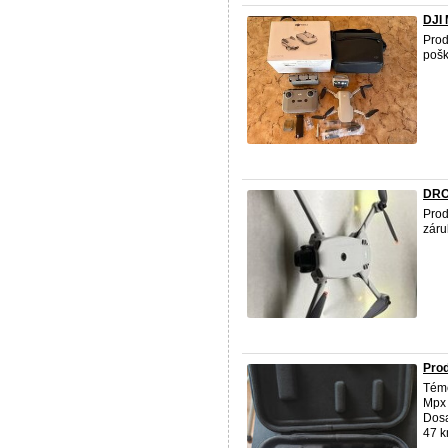
DJI 
Pro
pošk
DRO
Pro
záru
Prod
Témě
Mpx 
Dosa
47 km