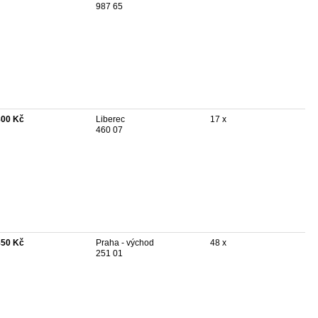
987 65
800 Kč
Liberec
17 x
460 07
850 Kč
Praha - východ
48 x
251 01