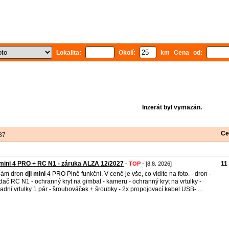
Lokalita:
Okolí:
km Cena od:
Inzerát byl vymazán.
Ce
87
mini 4 PRO + RC N1 - záruka ALZA 12/2027
11
-
TOP
- [8.8. 2026]
dám dron
dji
mini
4 PRO Plně funkční. V ceně je vše, co vidíte na foto. - dron -
dač RC N1 - ochranný kryt na gimbal - kameru - ochranný kryt na vrtulky -
adní vrtulky 1 pár - šroubováček + šroubky - 2x propojovací kabel USB- ...