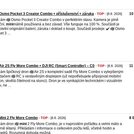
Osmo Pocket 3 Creator Combo + příslušenství + záruka
10
-
TOP
- [8.8. 2026]
dám
dji
Osmo Pocket 3 Creator Combo v perfektním stavu. Kamera je plně
ční,
mini
málně používaná a bez závad. Vše funguje na 100 %. Součástí je
letní originální balení, záruka i doklad o koupi. Součástí prodeje: ✔️
dji
Osmo
t 3 ...
Air 2S Fly More Combo + DJI RC (Smart Controller) – C0
11
-
TOP
- [8.8. 2026]
ám špičkový dron
dji
Air 2S v kompletní sadě Fly More Combo s vylepšeným
adačem
dji
RC s vestavěným displejem (už nepotřebujete připojovat mobilní
fon, skvělá čitelnost na slunci). Dron je ve vynikajícím technickém i vizuálním
, ne ...
Mini 2 Fly More Combo
8 
-
TOP
- [8.8. 2026]
dám dron
dji
mini
2 Fly More Combo, je v naprostém pořádku a velmi málo a
rně létaný. Přikládám i informace o celkovém počtu letů, včetně hodin a
ometrů. Rozumná dohoda možná