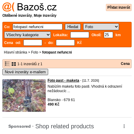
Přidat inzerát
Oblíbené inzeráty
,
Moje inzeráty
Co:
Lokalita:
Okolí:
km
Cena od:
- do:
Kč
Hlavní stránka
>
Foto
>
fotopast nefuncni
Cena
1-1 inzerátů z 1
Nové inzeráty e-mailem
Foto past - maketa
- [11.7. 2026]
Nabízím maketu foto pasti. Vhodná k odrazení
nežádoucíc ...
Blansko - 679 61
490 Kč