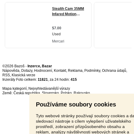
©2026 Bazoš -
Inzerce, Bazar
Nápověda
,
Dotazy
,
Hodnocení
,
Kontakt
,
Reklama
,
Podmínky
,
Ochrana údajů
,
RSS
,
Inzeráty Foto celkem:
11821
, za 24 hodin:
415
Mapa kategorií
,
Nejvyhledávanější výrazy
Země:
Česká republika
,
Slovensko
,
Polsko
,
Rakousko
Používáme soubory cookies
Tyto webové stránky používají soubory cookies a da
sledovací nástroje s cílem vylepšení uživatelského
prostředí, zobrazení přizpůsobeného obsahu a
reklam, analýzy návštěvnosti webových stránek a