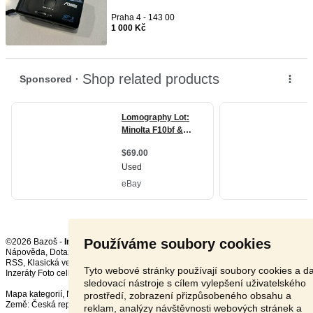
Praha 4 - 143 00
1 000 Kč
Používáme soubory cookies
©2026 Bazoš -
Inzerce, Bazar
Nápověda
,
Dotazy
,
Hodnocení
,
Kontakt
,
Reklama
,
Podmínky
,
Ochrana údajů
,
RSS
,
Tyto webové stránky používají soubory cookies a da
Inzeráty Foto celkem:
11953
, za 24 hodin:
363
sledovací nástroje s cílem vylepšení uživatelského
Mapa kategorií
,
Nejvyhledávanější výrazy
prostředí, zobrazení přizpůsobeného obsahu a
Země:
Česká republika
,
Slovensko
,
Polsko
,
Rakousko
reklam, analýzy návštěvnosti webových stránek a