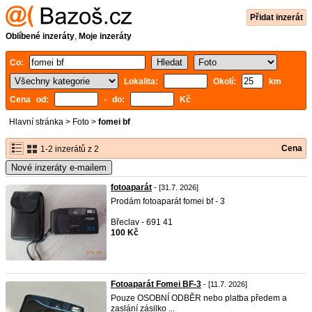
Přidat inzerát
Oblíbené inzeráty
,
Moje inzeráty
Co:
Lokalita:
Okolí:
km
Cena od:
- do:
Kč
Hlavní stránka
>
Foto
>
fomei bf
Cena
1-2 inzerátů z 2
Nové inzeráty e-mailem
fotoaparát
- [31.7. 2026]
Prodám fotoaparát fomei bf - 3
Břeclav - 691 41
100 Kč
Fotoaparát Fomei BF-3
- [11.7. 2026]
Pouze OSOBNÍ ODBĚR nebo platba předem a
zaslání zásilko ...