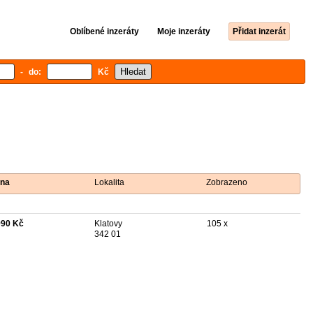
Oblíbené inzeráty
Moje inzeráty
Přidat inzerát
- do:
Kč
na
Lokalita
Zobrazeno
990 Kč
Klatovy
105 x
342 01