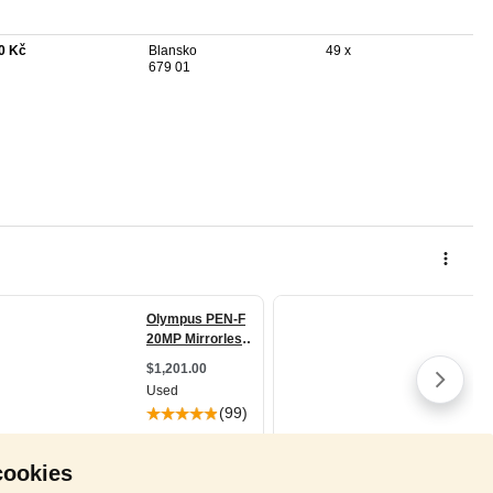
0 Kč
Blansko
49 x
679 01
cookies