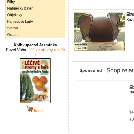
Filtry
Nabíječky baterií
Oly
Objektivy
Kože
Paměťové karty
Stativy
Ostatní
Knihkupectví Jasmínka
Pavel Váňa:
Léčivé stromy a keře
II.
koupit