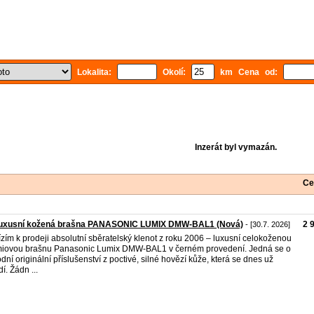
Lokalita:
Okolí:
km Cena od:
Inzerát byl vymazán.
Ce
Luxusní kožená brašna PANASONIC LUMIX DMW-BAL1 (Nová)
2 
- [30.7. 2026]
zím k prodeji absolutní sběratelský klenot z roku 2006 – luxusní celokoženou
iovou brašnu Panasonic Lumix DMW-BAL1 v černém provedení. Jedná se o
dní originální příslušenství z poctivé, silné hovězí kůže, která se dnes už
í. Žádn ...