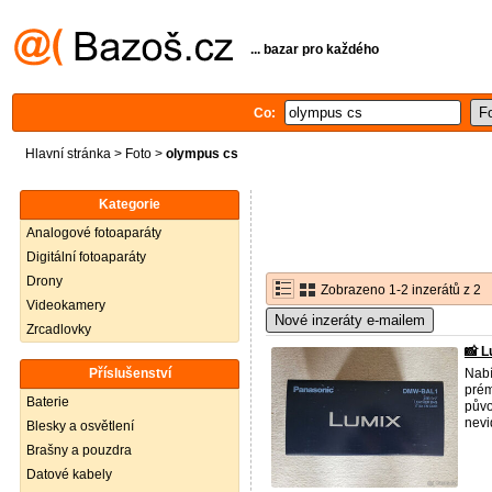
... bazar pro každého
Co:
Hlavní stránka
>
Foto
>
olympus cs
Kategorie
Analogové fotoaparáty
Digitální fotoaparáty
Drony
Zobrazeno 1-2 inzerátů z 2
Videokamery
Nové inzeráty e-mailem
Zrcadlovky
📸 
Příslušenství
Nabí
prém
Baterie
půvo
nevid
Blesky a osvětlení
Brašny a pouzdra
Datové kabely