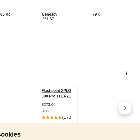
500 Kč
Benešov
79 x
251 67
cookies