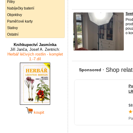
Filtry
Nabíječky baterií
Svet
Objektivy
Prod
Paměťové karty
prod
Stativy
pouz
o kou
Ostatní
Knihkupectví Jasmínka
Jiří Janča, Josef A. Zentrich:
Herbář léčivých rostlin - komplet
1.-7.díl
koupit