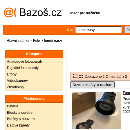
... bazar pro každého
Co:
Hlavní stránka
>
Foto
>
fomei easy
Kategorie
Analogové fotoaparáty
Digitální fotoaparáty
Drony
Zobrazeno 1-2 inzerátů z 2
Videokamery
Nové inzeráty e-mailem
Zrcadlovky
Fome
Příslušenství
Prod
stat
Baterie
kurz
2025,
Blesky a osvětlení
Brašny a pouzdra
Datové kabely