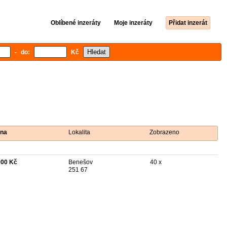
Oblíbené inzeráty
Moje inzeráty
Přidat inzerát
- do:
Kč
na
Lokalita
Zobrazeno
900 Kč
Benešov
40 x
251 67