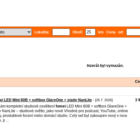
Lokalita:
Okolí:
km Cena od:
Inzerát byl vymazán.
Ce
i LED Mini 80B + softbox GlareOne + stativ NanLite
3 
- [26.7. 2026]
ám kompletní studiové osvětlení
fomei
LED Mini 80B + softbox GlareOne +
iv NanLite – studiové světlo, jako nové Vhodné pro podcast, YouTube, online
y, produktové focení nebo domácí studio. Celý set byl zakoupen nový v roce
 p ...