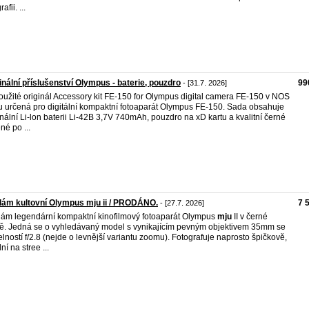
afii. ...
inální příslušenství Olympus - baterie, pouzdro
99
- [31.7. 2026]
užité originál Accessory kit FE-150 for Olympus digital camera FE-150 v NOS
u určená pro digitální kompaktní fotoaparát Olympus FE-150. Sada obsahuje
inální Li-lon baterii Li-42B 3,7V 740mAh, pouzdro na xD kartu a kvalitní černé
né po ...
ám kultovní Olympus mju ii / PRODÁNO.
7 
- [27.7. 2026]
ám legendární kompaktní kinofilmový fotoaparát Olympus
mju
II v černé
ě. Jedná se o vyhledávaný model s vynikajícím pevným objektivem 35mm se
elností f/2.8 (nejde o levnější variantu zoomu). Fotografuje naprosto špičkově,
ní na stree ...