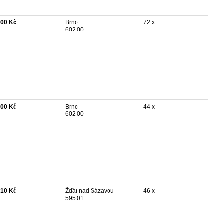
900 Kč
Brno
72 x
602 00
900 Kč
Brno
44 x
602 00
710 Kč
Žďár nad Sázavou
46 x
595 01