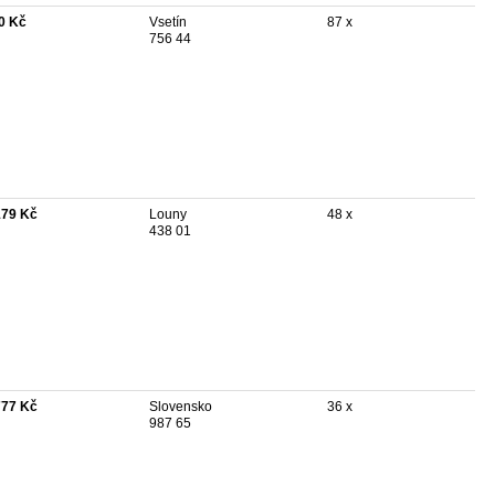
0 Kč
Vsetín
87 x
756 44
179 Kč
Louny
48 x
438 01
777 Kč
Slovensko
36 x
987 65