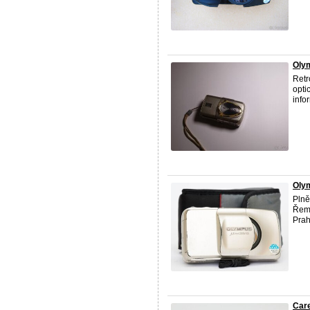
Olym
Retr
opti
info
Oly
Plně
Řemí
Prah
Car