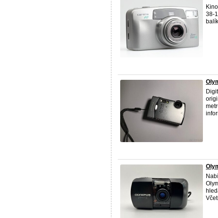
Kino
38-1
balí
Olym
Digi
orig
metr
info
Olym
Nabí
Oly
hled
Včetn