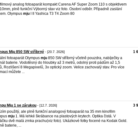
filmový analog fotoaparát kompakt Carena AF Super Zoom 110 s objektivem
10mm, plně funkční Výborný stav viz foto. Osobní odběr. Případně zaslání
kem. Olympus
mju
I II Yashica T3 T4 Zoom 80
pus Mju 850 SW stříbrný
1 
- [20.7. 2026]
tální fotoaparát Olympus
mju
850 SW stříbrný včetně pouzdra, nabíječky a
inál baterie. Vodotěsný do hloubky až 3 metrů, odolný proti pádům až 1,5
ů, Rozlišení 8 Megapixelů, 3x optický zoom. Velice zachovalý stav. Pro více
rmací můžete ...
pu Mju 1 se zárukou
3 
- [12.7. 2026]
zím použitý, ale plně funkční analogový fotoaparát na 35 mm kinofilm
mpus
mju
1. Má lehké škrábance na plastových krytech. Optika čistá. V
áčku dvě malá zrnka prachu(viz foto). Ukázkové fotky focené na Kodak Gold.
ě baterie, ...