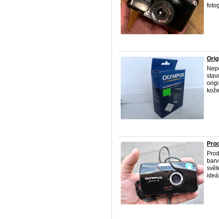
fotogr
Orig
Nepo
stav
orig
kože
Prod
Prod
barv
svět
ideál