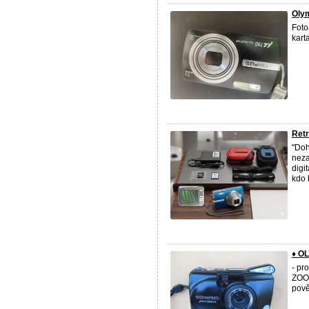
Olym
Foto
kart
Retr
"Doh
neza
digi
kdo 
♦️ O
- pr
ZOOM
pově