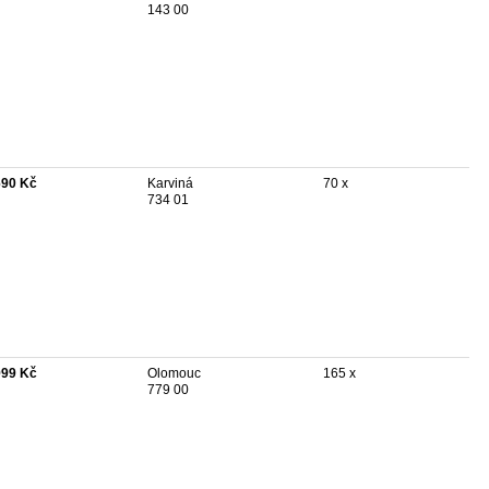
143 00
690 Kč
Karviná
70 x
734 01
999 Kč
Olomouc
165 x
779 00