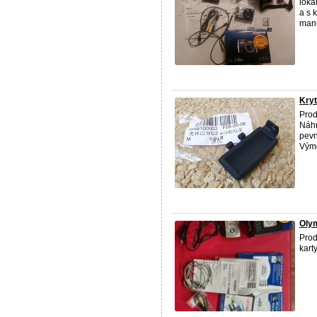
loka
a s 
manu
Kryt
Prod
Náhr
pevn
Výmě
Oly
Prod
kart