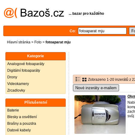
... bazar pro každého
Co:
Hlavní stránka
>
Foto
>
fotoaparat mju
Kategorie
Analogové fotoaparáty
Digitální fotoaparáty
Drony
Zobrazeno 1-20 inzerátů z 2
Videokamery
Nové inzeráty e-mailem
Zrcadlovky
Olym
Příslušenství
Nabí
komp
Baterie
zach
svůj
Blesky a osvětlení
Brašny a pouzdra
Datové kabely