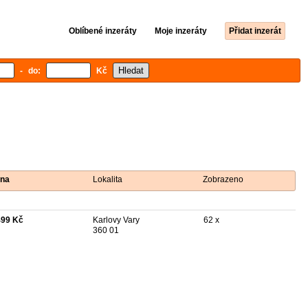
Oblíbené inzeráty
Moje inzeráty
Přidat inzerát
- do:
Kč
na
Lokalita
Zobrazeno
499 Kč
Karlovy Vary
62 x
360 01