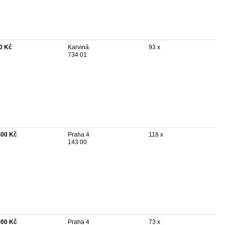
0 Kč
Karviná
93 x
734 01
400 Kč
Praha 4
118 x
143 00
000 Kč
Praha 4
73 x