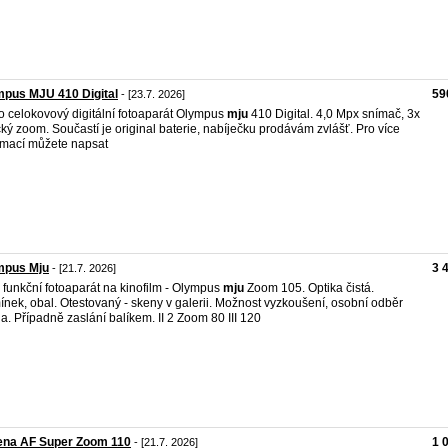
pus MJU 410 Digital
59
- [23.7. 2026]
o celokovový digitální fotoaparát Olympus
mju
410 Digital. 4,0 Mpx snímač, 3x
cký zoom. Součastí je original baterie, nabíječku prodávám zvlášť. Pro více
rmací můžete napsat
mpus Mju
3 
- [21.7. 2026]
 funkční fotoaparát na kinofilm - Olympus
mju
Zoom 105. Optika čistá.
nek, obal. Otestovaný - skeny v galerii. Možnost vyzkoušení, osobní odběr
a. Případně zaslání balíkem. II 2 Zoom 80 III 120
ena AF Super Zoom 110
1 
- [21.7. 2026]