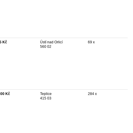
5 Kč
Ústí nad Orlicí
69 x
560 02
000 Kč
Teplice
284 x
415 03