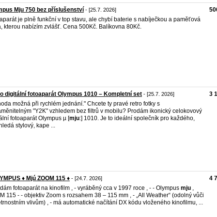
pus Mju 750 bez příslušenství
50
- [25.7. 2026]
aparát je plně funkční v top stavu, ale chybí baterie s nabíječkou a paměťová
a, kterou nabízím zvlášť. Cena 500Kč. Balíkovna 80Kč.
o digitální fotoaparát Olympus 1010 – Kompletní set
3 
- [25.7. 2026]
oda možná při rychlém jednání." Chcete ty pravé retro fotky s
měnitelným "Y2K" vzhledem bez filtrů v mobilu? Prodám ikonický celokovový
tální fotoaparát Olympus µ [
mju
:] 1010. Je to ideální společník pro každého,
hledá stylový, kape ...
LYMPUS ♦️ Mjú ZOOM 115 ♦️
4 
- [24.7. 2026]
odám fotoaparát na kinofilm , - vyráběný cca v 1997 roce , - - Olympus
mju
,
 115 - - objektiv Zoom s rozsahem 38 – 115 mm , - „All Weather“ (odolný vůči
trnostním vlivům) , - má automatické načítání DX kódu vloženého kinofilmu, ...