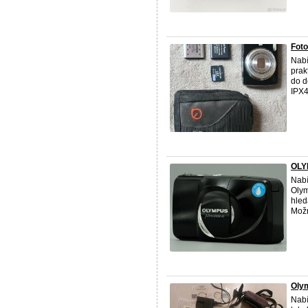
Fot
Nabí
prak
do d
IPX4.
OLY
Nabí
Oly
hled
Možn
Olym
Nabí