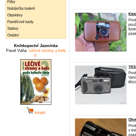
Filtry
Nabíječky baterií
Kino
Objektivy
Prod
Paměťové karty
použ
Stativy
funk
pásk
Ostatní
Knihkupectví Jasmínka
Pavel Váňa:
Léčivé stromy a keře
II.
YAS
Prod
Vari
tělo
koupit
Oly
Prod
v do
osaz