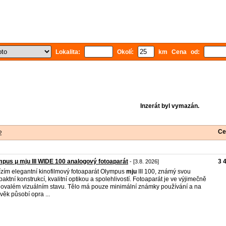
Lokalita:
Okolí:
km Cena od:
Inzerát byl vymazán.
Ce
2
pus μ mju III WIDE 100 analogový fotoaparát
3 
- [3.8. 2026]
zím elegantní kinofilmový fotoaparát Olympus
mju
III 100, známý svou
aktní konstrukcí, kvalitní optikou a spolehlivostí. Fotoaparát je ve výjimečně
ovalém vizuálním stavu. Tělo má pouze minimální známky používání a na
 věk působí opra ...