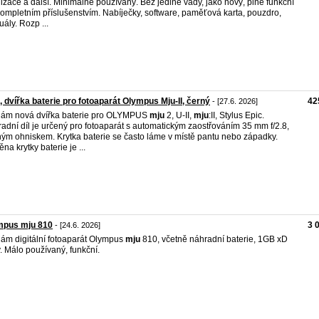
lizace a další. Minimálně používaný. Bez jediné vady, jako nový, plně funkční
kompletním příslušenstvím. Nabíječky, software, paměťová karta, pouzdro,
ály. Rozp ...
, dvířka baterie pro fotoaparát Olympus Mju-II, černý
42
- [27.6. 2026]
ám nová dvířka baterie pro OLYMPUS
mju
2, U-II,
mju
:II, Stylus Epic.
adní díl je určený pro fotoaparát s automatickým zaostřováním 35 mm f/2.8,
ým ohniskem. Krytka baterie se často láme v místě pantu nebo západky.
na krytky baterie je ...
mpus mju 810
3 
- [24.6. 2026]
ám digitální fotoaparát Olympus
mju
810, včetně náhradní baterie, 1GB xD
y. Málo používaný, funkční.