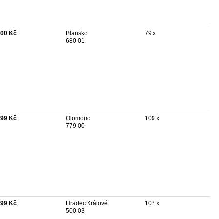
500 Kč
Blansko
79 x
680 01
699 Kč
Olomouc
109 x
779 00
499 Kč
Hradec Králové
107 x
500 03