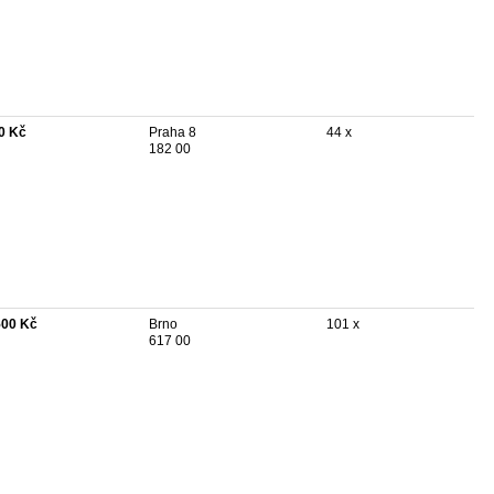
0 Kč
Praha 8
44 x
182 00
500 Kč
Brno
101 x
617 00