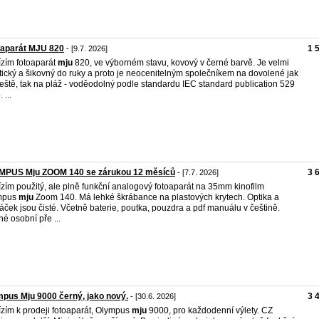
oaparát MJU 820
1 
- [9.7. 2026]
zím fotoaparát
mju
820, ve výborném stavu, kovový v černé barvě. Je velmi
tický a šikovný do ruky a proto je neocenitelným společníkem na dovolené jak
eště, tak na pláž - voděodolný podle standardu IEC standard publication 529
 ...
MPUS Mju ZOOM 140 se zárukou 12 měsíců
3 
- [7.7. 2026]
zím použitý, ale plně funkční analogový fotoaparát na 35mm kinofilm
mpus
mju
Zoom 140. Má lehké škrábance na plastových krytech. Optika a
áček jsou čisté. Včetně baterie, poutka, pouzdra a pdf manuálu v češtině.
é osobní pře ...
pus Mju 9000 černý, jako nový.
3 
- [30.6. 2026]
zím k prodeji fotoaparát, Olympus
mju
9000, pro každodenní výlety. CZ