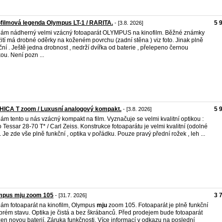
filmová legenda Olympus LT-1 / RARITA.
5 
- [3.8. 2026]
ám nádherný velmi vzácný fotoaparát OLYMPUS na kinofilm. Běžné známky
ití má drobné oděrky na koženém povrchu (zadní stěna ) viz foto. Jinak plně
ční . Ještě jedna drobnost , nedrží dvířka od baterie , přelepeno černou
ou. Není pozn ...
HICA T zoom / Luxusní analogový kompakt.
5 
- [3.8. 2026]
ám tento u nás vzácný kompakt na film. Vyznačuje se velmi kvalitní optikou :
o Tessar 28-70 T* / Carl Zeiss. Konstrukce fotoaparátu je velmi kvalitní (odolné
). Je zde vše plně funkční , optika v pořádku. Pouze pravý přední rožek , leh ...
mpus mju zoom 105
3 
- [31.7. 2026]
ám fotoaparát na kinofilm, Olympus
mju
zoom 105. Fotoaparát je plně funkční
brém stavu. Optika je čistá a bez škrábanců. Před prodejem bude fotoaparát
en novou baterií. Záruka funkčnosti. Více informací v odkazu na poslední