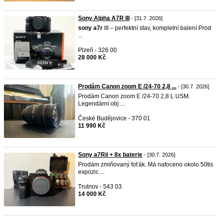
Sony Alpha A7R III
- [31.7. 2026]
sony
a7r
III – perfektní stav, kompletní balení Prod
...
Plzeň - 326 00
28 000 Kč
Prodám Canon zoom E /24-70 2,8 ...
- [30.7. 2026]
Prodám Canon zoom E /24-70 2,8 L USM.
Legendární obj ...
České Budějovice - 370 01
11 990 Kč
Sony a7Rii + 8x baterie
- [30.7. 2026]
Prodám zmiňovaný foťák. Má nafoceno okolo 50tis
expozic ...
Trutnov - 543 03
14 000 Kč