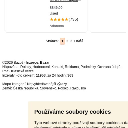
Stránka:
1
2
3
Další
©2026 Bazoš -
Inzerce, Bazar
Nápověda
,
Dotazy
,
Hodnocení
,
Kontakt
,
Reklama
,
Podmínky
,
Ochrana údajů
,
RSS
,
Inzeráty Foto celkem:
11953
, za 24 hodin:
363
Mapa kategorií
,
Nejvyhledávanější výrazy
Země:
Česká republika
,
Slovensko
,
Polsko
,
Rakousko
Používáme soubory cookies
Tyto webové stránky používají soubory cookies a da
sledovací nástroje s cílem vylepšení uživatelského