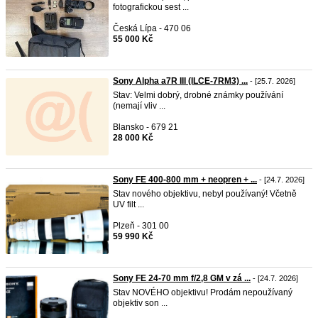
fotografickou sest ...
Česká Lípa - 470 06
55 000 Kč
Sony Alpha a7R III (ILCE-7RM3) ...
- [25.7. 2026]
Stav: Velmi dobrý, drobné známky používání
(nemají vliv ...
Blansko - 679 21
28 000 Kč
Sony FE 400-800 mm + neopren + ...
- [24.7. 2026]
Stav nového objektivu, nebyl používaný! Včetně
UV filt ...
Plzeň - 301 00
59 990 Kč
Sony FE 24-70 mm f/2,8 GM v zá ...
- [24.7. 2026]
Stav NOVÉHO objektivu! Prodám nepoužívaný
objektiv son ...