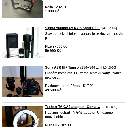
Kolín - 282 01
1 000 Kč
Sigma 500mm f/5,6 OS Sports + ...
- [4.8. 2026]
Stav objektivu i telekonvertoru je exkluzivní, nebylo
p ...
Plzeň - 301 00
59 990 Kč
Sony A7R III + Tamron 150–500 ...
- [3.8. 2026]
Prodám kompletní full-frame sestavu
sony
. Pouze
jako ce ...
Rychnov nad Kněžnou - 517 21
49 500 Kč
Techart TA-GA3 adapter - Conta ...
- [2.8. 2026]
Nabízím Techart TA-GA3 adapter. Umožnuje
použiti objekt ...
Praha 8 - 182 00