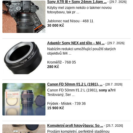
Sony A7R III + Sony 24mm 1.4gm ...
- [29.7. 2026]
Kdyby mel zajem nekdo o takmer novou
fotovybavu, tak pr ...
Jablonec nad Nisou - 468 11
30 000 Kč
Adaptér Sony NEX atd tělo – M4 ...
- [29.7. 2026]
Nabízím redukci umožňující použití starých
objektivů M4 ...
Kroměříž - 768 05
280 Kč
Canon FD 50mm f/1.2 L (1981), ...
- [28.7. 2026]
Canon FD 50mm f/1.2 L (1981),
sony
a7r
II
Testovaný, Ser ...
Frýdek - Místek - 739 36
15 900 Kč
Kompletní profi fotovýbava: So ...
- [25.7. 2026]
Prodám kompletní, perfektně sladěnou