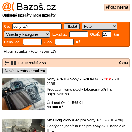
Přidat inzerát
Oblíbené inzeráty
,
Moje inzeráty
Co:
Lokalita:
Okolí:
km
Cena od:
- do:
Kč
Hlavní stránka
>
Foto
>
sony a7r
Cena
1-20 inzerátů z 58
Nové inzeráty e-mailem
Sony A7RIII + Sony 20-70 f/4 G ...
-
TOP
- [7.8.
2026]
Prodávám tento skvělý fotoaparát
a7r
III s
objektivem so ...
Ústí nad Orlicí - 565 01
40 000 Kč
SmallRig 2645 Klec pro Sony A7 ...
- [6.8. 2026]
Dobrý den, nabízím klec pro
sony
A7 III nebo
a7r
III. ...