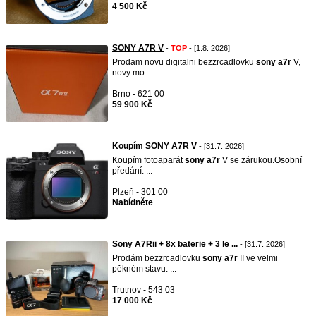
4 500 Kč
SONY A7R V
-
TOP
- [1.8. 2026]
Prodam novu digitalni bezzrcadlovku
sony
a7r
V,
novy mo ...
Brno - 621 00
59 900 Kč
Koupím SONY A7R V
- [31.7. 2026]
Koupím fotoaparát
sony
a7r
V se zárukou.Osobní
předání. ...
Plzeň - 301 00
Nabídněte
Sony A7Rii + 8x baterie + 3 le ...
- [31.7. 2026]
Prodám bezzrcadlovku
sony
a7r
II ve velmi
pěkném stavu. ...
Trutnov - 543 03
17 000 Kč