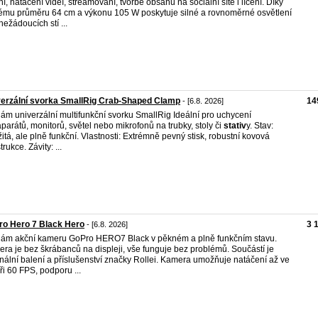
ní, natáčení videí, streamování, tvorbě obsahu na sociální sítě i líčení. Díky
ému průměru 64 cm a výkonu 105 W poskytuje silné a rovnoměrné osvětlení
nežádoucích stí ...
erzální svorka SmallRig Crab-Shaped Clamp
14
- [6.8. 2026]
ám univerzální multifunkční svorku SmallRig Ideální pro uchycení
aparátů, monitorů, světel nebo mikrofonů na trubky, stoly či
stativ
y. Stav:
itá, ale plně funkční. Vlastnosti: Extrémně pevný stisk, robustní kovová
rukce. Závity: ...
ro Hero 7 Black Hero
3 
- [6.8. 2026]
ám akční kameru GoPro HERO7 Black v pěkném a plně funkčním stavu.
ra je bez škrábanců na displeji, vše funguje bez problémů. Součástí je
inální balení a příslušenství značky Rollei. Kamera umožňuje natáčení až ve
ři 60 FPS, podporu ...