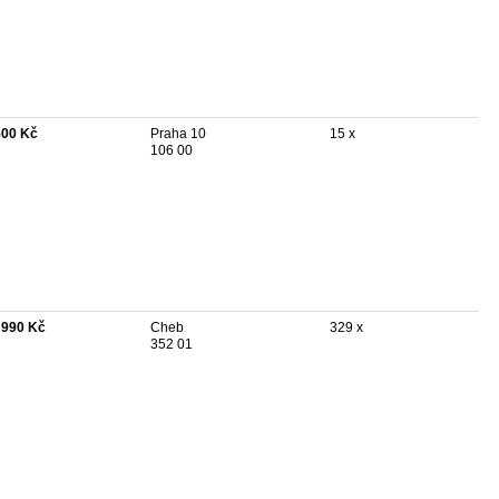
500 Kč
Praha 10
15 x
106 00
 990 Kč
Cheb
329 x
352 01