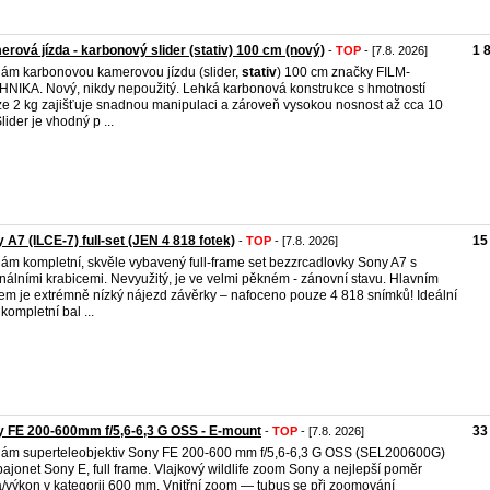
rová jízda - karbonový slider (stativ) 100 cm (nový)
1 
-
TOP
- [7.8. 2026]
ám karbonovou kamerovou jízdu (slider,
stativ
) 100 cm značky FILM-
NIKA. Nový, nikdy nepoužitý. Lehká karbonová konstrukce s hmotností
e 2 kg zajišťuje snadnou manipulaci a zároveň vysokou nosnost až cca 10
lider je vhodný p ...
 A7 (ILCE-7) full-set (JEN 4 818 fotek)
15
-
TOP
- [7.8. 2026]
ám kompletní, skvěle vybavený full-frame set bezzrcadlovky Sony A7 s
inálními krabicemi. Nevyužitý, je ve velmi pěkném - zánovní stavu. Hlavním
em je extrémně nízký nájezd závěrky – nafoceno pouze 4 818 snímků! Ideální
 kompletní bal ...
 FE 200-600mm f/5,6-6,3 G OSS - E-mount
33
-
TOP
- [7.8. 2026]
ám superteleobjektiv Sony FE 200-600 mm f/5,6-6,3 G OSS (SEL200600G)
bajonet Sony E, full frame. Vlajkový wildlife zoom Sony a nejlepší poměr
/výkon v kategorii 600 mm. Vnitřní zoom — tubus se při zoomování