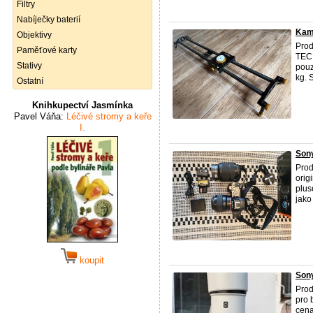
Filtry
Nabíječky baterií
Kame
Objektivy
Prod
Paměťové karty
TECH
Stativy
pouz
kg. S
Ostatní
Knihkupectví Jasmínka
Pavel Váňa:
Léčivé stromy a keře
I.
Sony
Prod
orig
plus
jako
koupit
Sony
Prod
pro 
cena