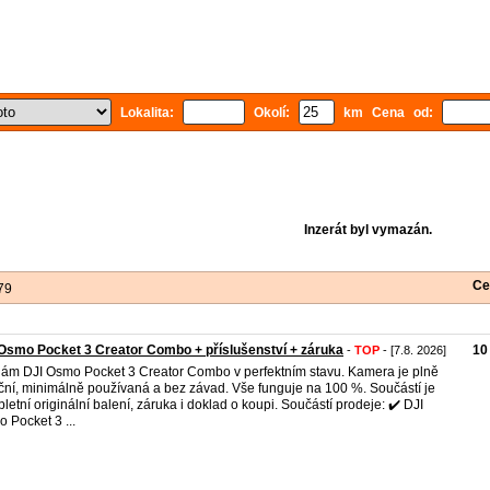
Lokalita:
Okolí:
km Cena od:
Inzerát byl vymazán.
Ce
79
Osmo Pocket 3 Creator Combo + příslušenství + záruka
10
-
TOP
- [7.8. 2026]
ám DJI Osmo Pocket 3 Creator Combo v perfektním stavu. Kamera je plně
ční, minimálně používaná a bez závad. Vše funguje na 100 %. Součástí je
letní originální balení, záruka i doklad o koupi. Součástí prodeje: ✔️ DJI
 Pocket 3 ...