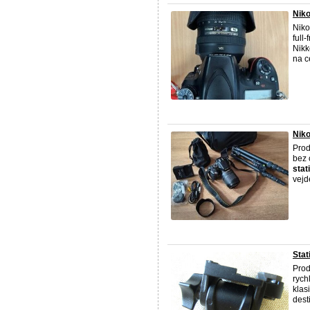
Niko
Niko
full
Nikk
na ce
Niko
Prod
bez 
stat
vejd
Stat
Prod
rych
klas
dest