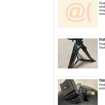
Prod
nové
nevy
rozs
Prof
Prod
Souč
Flui
Prod
pozl