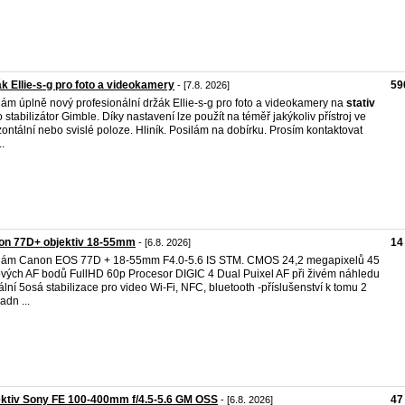
k Ellie-s-g pro foto a videokamery
59
- [7.8. 2026]
ám úplně nový profesionální držák Ellie-s-g pro foto a videokamery na
stativ
 stabilizátor Gimble. Díky nastavení lze použít na téměř jakýkoliv přístroj ve
zontální nebo svislé poloze. Hliník. Posilám na dobírku. Prosím kontaktovat
.
on 77D+ objektiv 18-55mm
14
- [6.8. 2026]
dám Canon EOS 77D + 18-55mm F4.0-5.6 IS STM. CMOS 24,2 megapixelů 45
ových AF bodů FullHD 60p Procesor DIGIC 4 Dual Puixel AF při živém náhledu
tální 5osá stabilizace pro video Wi-Fi, NFC, bluetooth -příslušenství k tomu 2
adn ...
ktiv Sony FE 100-400mm f/4.5-5.6 GM OSS
47
- [6.8. 2026]