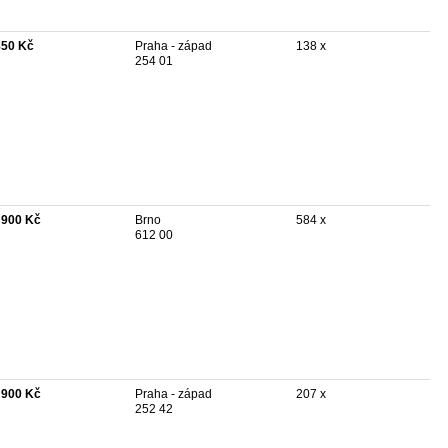
850 Kč
Praha - západ
138 x
254 01
 900 Kč
Brno
584 x
612 00
 900 Kč
Praha - západ
207 x
252 42