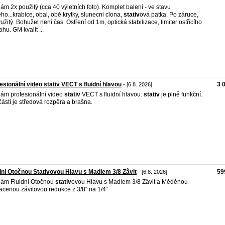
ám 2x použitý (cca 40 výletních foto). Komplet balení - ve stavu
ho...krabice, obal, obě krytky, slunecni clona,
stativ
ová patka. Po záruce,
užitý. Bohužel není čas. Ostření od 1m, optická stabilizace, limiter ostřicího
ahu. GM kvalit ...
esionální video stativ VECT s fluidní hlavou
3 
- [6.8. 2026]
ám profesionální video
stativ
VECT s fluidní hlavou.
stativ
je plně funkční.
ástí je středová rozpěra a brašna.
dni Otočnou Stativovou Hlavu s Madlem 3/8 Zâvit
59
- [6.8. 2026]
ám Fluidni Otočnou
stativ
ovou Hlavu s Madlem 3/8 Zâvit a Měděnou
acenou závitovou redukce z 3/8“ na 1/4“