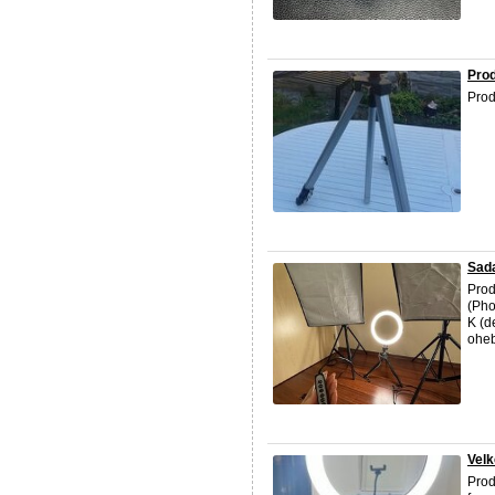
Prod
Pro
Sada
Prod
(Pho
K (d
oheb
Velk
Prod