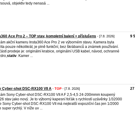
souvá, objektiv tedy nenasá ...
a360 Ace Pro 2 – TOP stav, kompletní balení + příslušens
9 
- [7.8. 2026]
ám akční kameru Insta360 Ace Pro 2 ve výborném stavu. Kamera byla
ita pouze několikrát, je plně funkční, bez škrábanců a známek používání.
ástí prodeje je: originální krabice, originální USB kabel, návod, ochranné
dro,
stativ
. Kamer ...
y Cyber-shot DSC-RX100 VII A
27
-
TOP
- [7.8. 2026]
ám Sony Cyber-shot DSC-RX100 VII A F 2,5-4,5 24-200mmm koupený
26 stav jako nový. Je to výborný kapesní foťák s rychlostí uzávěrky 1/32000
e Sony Cyber-shot DSC-RX100 VII má nejkratší expoziční čas jen 1/2000
e super rychlý. V níže uv ...