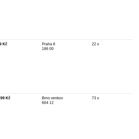
9 Kč
Praha 8
22 x
186 00
199 Kč
Brno venkov
73 x
664 12