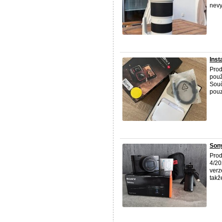
nevy
Inst
Prod
použ
Souč
pouz
Son
Prod
4/20
verz
takž