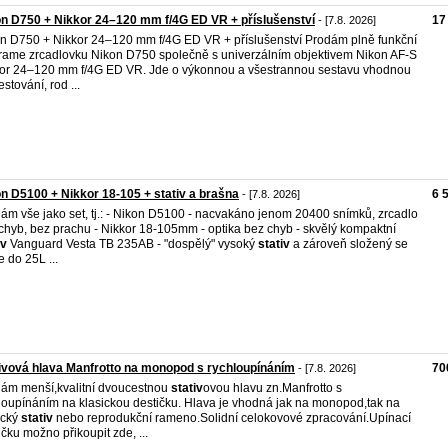
n D750 + Nikkor 24–120 mm f/4G ED VR + příslušenství
17
- [7.8. 2026]
n D750 + Nikkor 24–120 mm f/4G ED VR + příslušenství Prodám plně funkční
-frame zrcadlovku Nikon D750 společně s univerzálním objektivem Nikon AF-S
or 24–120 mm f/4G ED VR. Jde o výkonnou a všestrannou sestavu vhodnou
stování, rod ...
n D5100 + Nikkor 18-105 + stativ a brašna
6 
- [7.8. 2026]
ám vše jako set, tj.: - Nikon D5100 - nacvakáno jenom 20400 snímků, zrcadlo
chyb, bez prachu - Nikkor 18-105mm - optika bez chyb - skvělý kompaktní
iv
Vanguard Vesta TB 235AB - "dospělý" vysoký
stativ
a zároveň složený se
e do 25L ...
ivová hlava Manfrotto na monopod s rychloupínáním
70
- [7.8. 2026]
ám menší,kvalitní dvoucestnou
stativ
ovou hlavu zn.Manfrotto s
loupínáním na klasickou destičku. Hlava je vhodná jak na monopod,tak na
ický
stativ
nebo reprodukční rameno.Solidní celokovové zpracování.Upínací
ičku možno přikoupit zde, ...