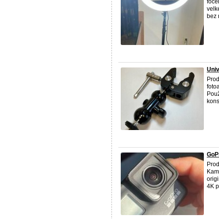
foce
velk
bez 
Univ
Prod
foto
Použ
konst
GoP
Prod
Kame
orig
4K p