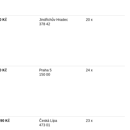
0 Kč
Jindřichův Hradec
20 x
378 42
0 Kč
Praha 5
24 x
150 00
490 Kč
Česká Lípa
23 x
473 01