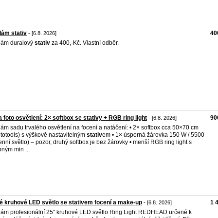
ám stativ
40
- [6.8. 2026]
dám duralový
stativ
za 400,-Kč. Vlastní odběr.
 foto osvětlení: 2× softbox se stativy + RGB ring light
90
- [6.8. 2026]
ám sadu trvalého osvětlení na focení a natáčení: • 2× softbox cca 50×70 cm
totools) s výškově nastavitelným
stativ
em • 1× úsporná žárovka 150 W / 5500
enní světlo) – pozor, druhý softbox je bez žárovky • menší RGB ring light s
ným min ...
é kruhové LED světlo se stativem focení a make-up
1 
- [6.8. 2026]
ám profesionální 25" kruhové LED světlo Ring Light REDHEAD určené k