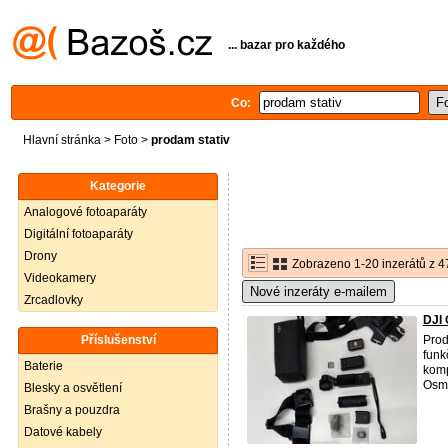
... bazar pro každého
Co:
Hlavní stránka
>
Foto
>
prodam stativ
Kategorie
Analogové fotoaparáty
Digitální fotoaparáty
Drony
Zobrazeno 1-20 inzerátů z 4
Videokamery
Nové inzeráty e-mailem
Zrcadlovky
DJI 
Příslušenství
Prod
funk
Baterie
komp
Osmo
Blesky a osvětlení
Brašny a pouzdra
Datové kabely