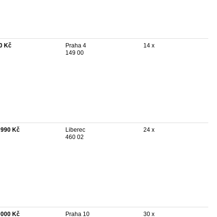
0 Kč
Praha 4
14 x
149 00
 990 Kč
Liberec
24 x
460 02
 000 Kč
Praha 10
30 x