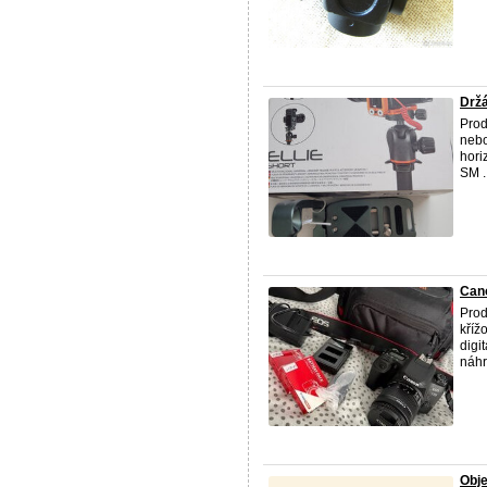
Držá
Prod
nebo
hori
SM ..
Can
Pro
kříž
digi
náhr
Obje