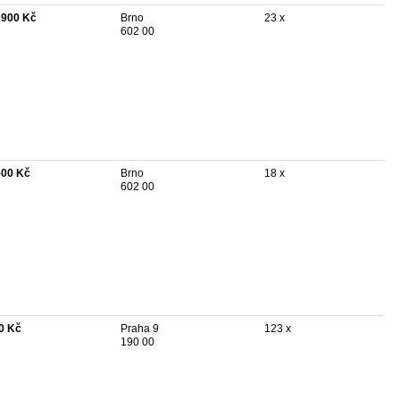
 900 Kč
Brno
23 x
602 00
500 Kč
Brno
18 x
602 00
0 Kč
Praha 9
123 x
190 00