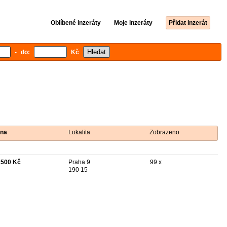
Oblíbené inzeráty
Moje inzeráty
Přidat inzerát
- do:
Kč
na
Lokalita
Zobrazeno
 500 Kč
Praha 9
99 x
190 15