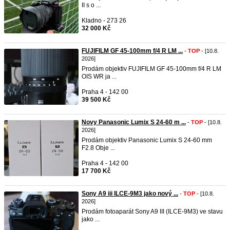
II s o ...
Kladno - 273 26
32 000 Kč
FUJIFILM GF 45-100mm f/4 R LM ...
-
TOP
- [10.8.
2026]
Prodám objektiv FUJIFILM GF 45-100mm f/4 R LM
OIS WR ja ...
Praha 4 - 142 00
39 500 Kč
Novy Panasonic Lumix S 24-60 m ...
-
TOP
- [10.8.
2026]
Prodám objektiv Panasonic Lumix S 24-60 mm
F2.8 Obje ...
Praha 4 - 142 00
17 700 Kč
Sony A9 iii ILCE-9M3 jako nový ...
-
TOP
- [10.8.
2026]
Prodám fotoaparát Sony A9 III (ILCE-9M3) ve stavu
jako ...