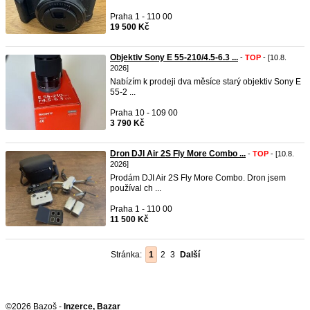
Praha 1 - 110 00
19 500 Kč
Objektiv Sony E 55-210/4.5-6.3 ...
-
TOP
- [10.8.
2026]
Nabízím k prodeji dva měsíce starý objektiv Sony E
55-2 ...
Praha 10 - 109 00
3 790 Kč
Dron DJI Air 2S Fly More Combo ...
-
TOP
- [10.8.
2026]
Prodám DJI Air 2S Fly More Combo. Dron jsem
používal ch ...
Praha 1 - 110 00
11 500 Kč
Stránka:
1
2
3
Další
©2026 Bazoš -
Inzerce, Bazar