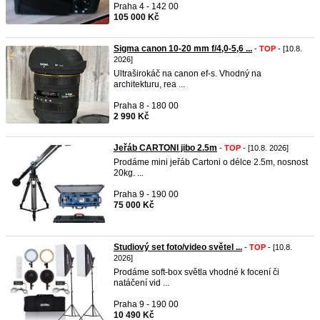
Praha 4 - 142 00
105 000 Kč
Sigma canon 10-20 mm f/4,0-5,6 ...
-
TOP
- [10.8.
2026]
Ultraširokáč na canon ef-s. Vhodný na
architekturu, rea ...
Praha 8 - 180 00
2 990 Kč
Jeřáb CARTONI jibo 2.5m
-
TOP
- [10.8. 2026]
Prodáme mini jeřáb Cartoni o délce 2.5m, nosnost
20kg. ...
Praha 9 - 190 00
75 000 Kč
Studiový set foto/video světel ...
-
TOP
- [10.8.
2026]
Prodáme soft-box světla vhodné k focení či
natáčení vid ...
Praha 9 - 190 00
10 490 Kč