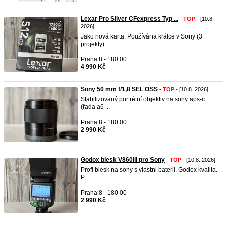
Lexar Pro Silver CFexpress Typ ...
-
TOP
- [10.8.
2026]
Jako nová karta. Používána krátce v Sony (3
projekty). ...
Praha 8 - 180 00
4 990 Kč
Sony 50 mm f/1,8 SEL OSS
-
TOP
- [10.8. 2026]
Stabilizovaný portrétní objektiv na sony aps-c
(řada a6 ...
Praha 8 - 180 00
2 990 Kč
Godox blesk V860III pro Sony
-
TOP
- [10.8. 2026]
Profi blesk na sony s vlastni baterii. Godox kvalita.
P ...
Praha 8 - 180 00
2 990 Kč