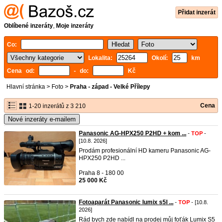
Přidat inzerát
Oblíbené inzeráty
,
Moje inzeráty
Co:
Lokalita:
Okolí:
km
Cena od:
- do:
Kč
Hlavní stránka
>
Foto
>
Praha - západ - Velké Přílepy
Cena
1-20 inzerátů z 3 210
Nové inzeráty e-mailem
Panasonic AG-HPX250 P2HD + kom ...
-
TOP
-
[10.8. 2026]
Prodám profesionální HD kameru Panasonic AG-
HPX250 P2HD ...
Praha 8 - 180 00
25 000 Kč
Fotoaparát Panasonic lumix s5I ...
-
TOP
- [10.8.
2026]
Rád bych zde nabídl na prodej můj foťák Lumix S5