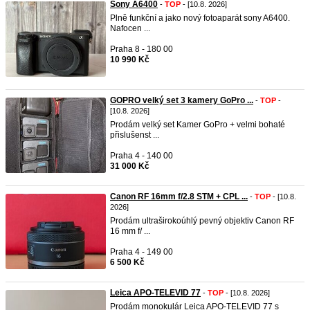
Sony A6400
-
TOP
- [10.8. 2026]
Plně funkční a jako nový fotoaparát sony A6400.
Nafocen ...
Praha 8 - 180 00
10 990 Kč
GOPRO velký set 3 kamery GoPro ...
-
TOP
-
[10.8. 2026]
Prodám velký set Kamer GoPro + velmi bohaté
přislušenst ...
Praha 4 - 140 00
31 000 Kč
Canon RF 16mm f/2.8 STM + CPL ...
-
TOP
- [10.8.
2026]
Prodám ultraširokoúhlý pevný objektiv Canon RF
16 mm f/ ...
Praha 4 - 149 00
6 500 Kč
Leica APO-TELEVID 77
-
TOP
- [10.8. 2026]
Prodám monokulár Leica APO-TELEVID 77 s