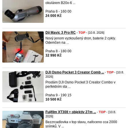
okulárem B20x-6 ...
Praha 6 - 160 00
24 000 Kč
Dji Mavic 3 Pro RC
-
TOP
- [10.8. 2026]
Nový jenom vyzkoušený dron, baterie 2 cykly.
Odemčen na ...
Praha 8 - 180 00
32 990 Kč
DJI Osmo Pocket 3 Creator Comb ...
-
TOP
- [10.8.
2026]
Prodám DJI Osmo Pocket 3 Creator Combo v
perfektním sta ...
Praha 9 - 190 15
10 500 Kč
Fujifilm XT30II + objektiv 27m ...
-
TOP
- [10.8.
2026]
Bezzrcadlovka v top stavu, nafoceno cca 2000
snímků. V ...