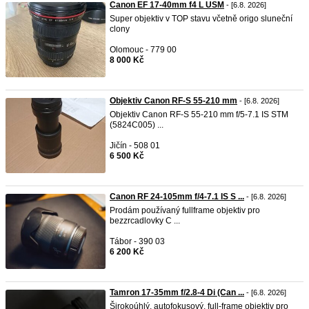
Canon EF 17-40mm f4 L USM
- [6.8. 2026]
Super objektiv v TOP stavu včetně origo sluneční
clony
Olomouc - 779 00
8 000 Kč
Objektiv Canon RF-S 55-210 mm
- [6.8. 2026]
Objektiv Canon RF-S 55-210 mm f/5-7.1 IS STM
(5824C005) ...
Jičín - 508 01
6 500 Kč
Canon RF 24-105mm f/4-7.1 IS S ...
- [6.8. 2026]
Prodám používaný fullframe objektiv pro
bezzrcadlovky C ...
Tábor - 390 03
6 200 Kč
Tamron 17-35mm f/2.8-4 Di (Can ...
- [6.8. 2026]
Širokoúhlý, autofokusový, full-frame objektiv pro