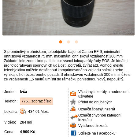
S proměnlivým ohniskem, teleobjektiv, bajonet Canon EF-S, minimální
ohnisková vzdálenost 75 mm, maximální ohnisková vzdálenost 300 mm
Základní tele zoom, kompatibilní se všemi fotoaparáty řady EOS. Je ideální
pro fotografování sportovních událostí, portrétů, zvířat atd. Pomocí efektu
teleobjektivu můžete dosáhnout komprimovaného vzhledu snímku nebo
vynikajícího rozostřeného pozadí. S ohniskovou vzdáleností 300 mm můžete
ze vzdálenosti 1,5 metrů umístit do rámečku pohlednici. Nový, nepoužitý.
Jméno:
Ivča
Všechny inzeráty a hodnocení
uživatele
Telefon:
776... zobraz číslo
Přidat do oblíbených
Označit špatný inzerát
Lokalita:
434 01
Most
Označit chybnou kategorii
inzerátu
Vidělo:
284 lidí
Vytisknout inzerát
Cena:
4 900 Kč
Sdílejte na Facebooku