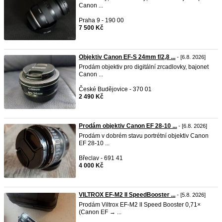
Canon ...
Praha 9 - 190 00
7 500 Kč
Objektiv Canon EF-S 24mm f/2,8 ...
- [6.8. 2026]
Prodám objektiv pro digitální zrcadlovky, bajonet
Canon ...
České Budějovice - 370 01
2 490 Kč
Prodám objektiv Canon EF 28-10 ...
- [6.8. 2026]
Prodám v dobrém stavu portrétní objektiv Canon
EF 28-10 ...
Břeclav - 691 41
4 000 Kč
VILTROX EF-M2 II SpeedBooster ...
- [5.8. 2026]
Prodám Viltrox EF-M2 II Speed Booster 0,71×
(Canon EF → ...