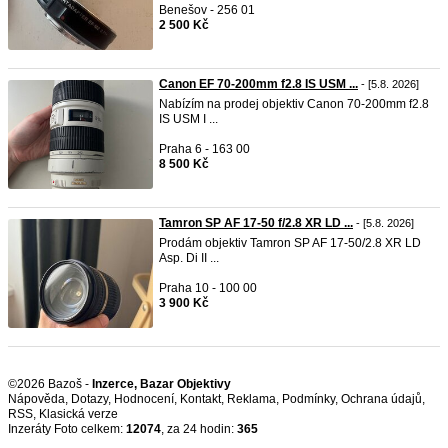
Benešov - 256 01
2 500 Kč
Canon EF 70-200mm f2.8 IS USM ...
- [5.8. 2026]
Nabízím na prodej objektiv Canon 70-200mm f2.8
IS USM I ...
Praha 6 - 163 00
8 500 Kč
Tamron SP AF 17-50 f/2.8 XR LD ...
- [5.8. 2026]
Prodám objektiv Tamron SP AF 17-50/2.8 XR LD
Asp. Di II ...
Praha 10 - 100 00
3 900 Kč
©2026 Bazoš -
Inzerce, Bazar Objektivy
Nápověda
,
Dotazy
,
Hodnocení
,
Kontakt
,
Reklama
,
Podmínky
,
Ochrana údajů
,
RSS
,
Inzeráty Foto celkem:
12074
, za 24 hodin:
365