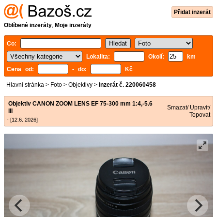
Přidat inzerát
Oblíbené inzeráty
,
Moje inzeráty
Co:
Lokalita:
Okolí:
km
Cena od:
- do:
Kč
Hlavní stránka
>
Foto
>
Objektivy
>
Inzerát č. 220060458
Objektiv CANON ZOOM LENS EF 75-300 mm 1:4,-5.6
Smazat/ Upravit/
III
Topovat
- [12.6. 2026]