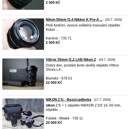
2 500 Kč
Nikon 50mm f1.4 Nikkor K Pre-A ...
- [20.7. 2026]
Plně funkční, vysoce světelný manuální objektiv.
Krásn ...
Karviná - 735 71
2 500 Kč
Viltrox 35mm f1.2 LAB Nikon Z
- [18.7. 2026]
Dobrý den, prodám tento skvělý objektiv Viltrox
35mm LA ...
Blansko - 678 01
22 000 Kč
NIKON Z fc - Bezzrcadlovka
- [17.7. 2026]
nikon
Z fc + 1 objektiv NIKKOR Z DX 16–50 mm,
objektiv ...
Frýdek - Místek - 739 11
20 000 Kč