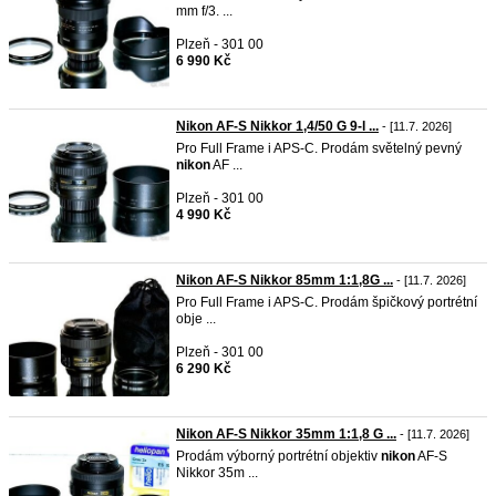
mm f/3. ...
Plzeň - 301 00
6 990 Kč
Nikon AF-S Nikkor 1,4/50 G 9-l ...
- [11.7. 2026]
Pro Full Frame i APS-C. Prodám světelný pevný
nikon
AF ...
Plzeň - 301 00
4 990 Kč
Nikon AF-S Nikkor 85mm 1:1,8G ...
- [11.7. 2026]
Pro Full Frame i APS-C. Prodám špičkový portrétní
obje ...
Plzeň - 301 00
6 290 Kč
Nikon AF-S Nikkor 35mm 1:1,8 G ...
- [11.7. 2026]
Prodám výborný portrétní objektiv
nikon
AF-S
Nikkor 35m ...