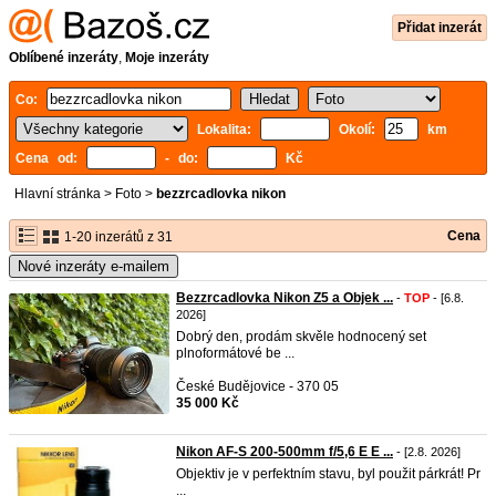
Přidat inzerát
Oblíbené inzeráty
,
Moje inzeráty
Co:
Lokalita:
Okolí:
km
Cena od:
- do:
Kč
Hlavní stránka
>
Foto
>
bezzrcadlovka nikon
Cena
1-20 inzerátů z 31
Nové inzeráty e-mailem
Bezzrcadlovka Nikon Z5 a Objek ...
-
TOP
- [6.8.
2026]
Dobrý den, prodám skvěle hodnocený set
plnoformátové be ...
České Budějovice - 370 05
35 000 Kč
Nikon AF-S 200-500mm f/5,6 E E ...
- [2.8. 2026]
Objektiv je v perfektním stavu, byl použit párkrát! Pr
...