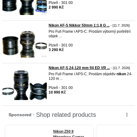
Plzeň - 301 00
2 990 Kč
Nikon AF-S Nikkor 50mm 1:1,8 G ...
- [11.7. 2026]
Pro Full Frame i APS-C. Prodám výborný portrétní
objek ...
Plzeň - 301 00
3 290 Kč
Nikon AF-S 24-120 mm f/4 ED VR ...
- [11.7. 2026]
Pro Full Frame i APS-C. Prodám objektiv
nikon
24-
120 m ...
Plzeň - 301 00
10 990 Kč