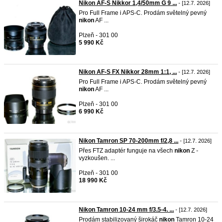
Nikon AF-S Nikkor 1,4/50mm G 9 ...
- [12.7. 2026]
Pro Full Frame i APS-C. Prodám světelný pevný
nikon
AF ...
Plzeň - 301 00
5 990 Kč
Nikon AF-S FX Nikkor 28mm 1:1, ...
- [12.7. 2026]
Pro Full Frame i APS-C. Prodám světelný pevný
nikon
AF ...
Plzeň - 301 00
6 990 Kč
Nikon Tamron SP 70-200mm f/2,8 ...
- [12.7. 2026]
Přes FTZ adaptér funguje na všech
nikon
Z -
vyzkoušen. ...
Plzeň - 301 00
18 990 Kč
Nikon Tamron 10-24 mm f/3.5-4. ...
- [12.7. 2026]
Prodám stabilizovaný širokáč
nikon
Tamron 10-24