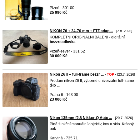
Plzeň - 301 00
25 990 Kč
NIKON Z6 + 24-70 mm + FTZ adap ...
- [2.8. 2026]
KOMPLETNÍ ORIGINÁLNÍ BALENÍ - digitální
bezzrcadlovka
...
Plzeň-sever - 331 52
30 000 Kč
Nikon Z6 II – full-frame bezzr ...
-
TOP
- [23.7. 2026]
Prodám
nikon
Z6 II, výborné univerzální full-frame
tělo ...
Praha 6 - 163 00
23 000 Kč
Nikon 135mm f2.8 Nikkor-Q Auto ...
- [20.7. 2026]
Plně funkční manuální objektiv, kov a sklo. Krásný
bok ...
Karviná - 735 71