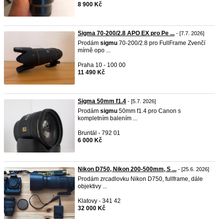
8 900 Kč
Sigma 70-200/2.8 APO EX pro Pe ...
- [7.7. 2026]
Prodám
sigmu
70-200/2.8 pro FullFrame Zvenčí
mírně opo ...
Praha 10 - 100 00
11 490 Kč
Sigma 50mm f1.4
- [5.7. 2026]
Prodám
sigmu
50mm f1.4 pro Canon s
kompletním balením ...
Bruntál - 792 01
6 000 Kč
Nikon D750, Nikon 200-500mm, S ...
- [25.6. 2026]
Prodám zrcadlovku Nikon D750, fullframe, dále
objektivy ...
Klatovy - 341 42
32 000 Kč