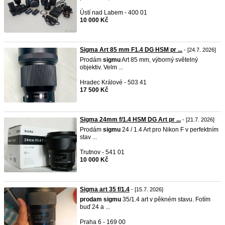
Ústí nad Labem - 400 01
10 000 Kč
Sigma Art 85 mm F1.4 DG HSM pr ...
- [24.7. 2026]
Prodám
sigmu
Art 85 mm, výborný světelný
objektiv. Velm ...
Hradec Králové - 503 41
17 500 Kč
Sigma 24mm f/1.4 HSM DG Art pr ...
- [21.7. 2026]
Prodám
sigmu
24 / 1.4 Art pro Nikon F v perfektním
stav ...
Trutnov - 541 01
10 000 Kč
Sigma art 35 f/1.4
- [15.7. 2026]
prodam
sigmu
35/1.4 art v pěkném stavu. Fotím
buď 24 a ...
Praha 6 - 169 00