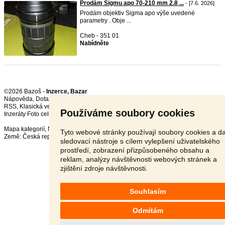
Prodám Sigmu apo 70-210 mm 2.8 ...
- [7.6. 2026]
Prodám objektiv Sigma apo výše uvedené
parametry . Obje ...
Cheb - 351 01
Nabídněte
©2026 Bazoš -
Inzerce, Bazar
Nápověda
,
Dotazy
,
Hodnocení
,
Kontakt
,
Reklama
,
Podmínky
,
Ochrana údajů
,
RSS
,
Používáme soubory cookies
Inzeráty Foto celkem:
12098
, za 24 hodin:
369
Mapa kategorií
,
Nejvyhledávanější výrazy
Tyto webové stránky používají soubory cookies a da
Země:
Česká republika
,
Slovensko
,
Polsko
,
Rakousko
sledovací nástroje s cílem vylepšení uživatelského
prostředí, zobrazení přizpůsobeného obsahu a
reklam, analýzy návštěvnosti webových stránek a
zjištění zdroje návštěvnosti.
Souhlasím
Odmítám