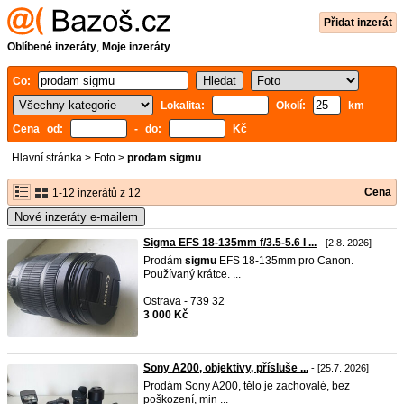
Přidat inzerát
Oblíbené inzeráty
,
Moje inzeráty
Co:
Lokalita:
Okolí:
km
Cena od:
- do:
Kč
Hlavní stránka
>
Foto
>
prodam sigmu
Cena
1-12 inzerátů z 12
Nové inzeráty e-mailem
Sigma EFS 18-135mm f/3.5-5.6 I ...
- [2.8. 2026]
Prodám
sigmu
EFS 18-135mm pro Canon.
Používaný krátce. ...
Ostrava - 739 32
3 000 Kč
Sony A200, objektivy, přísluše ...
- [25.7. 2026]
Prodám Sony A200, tělo je zachovalé, bez
poškození, min ...