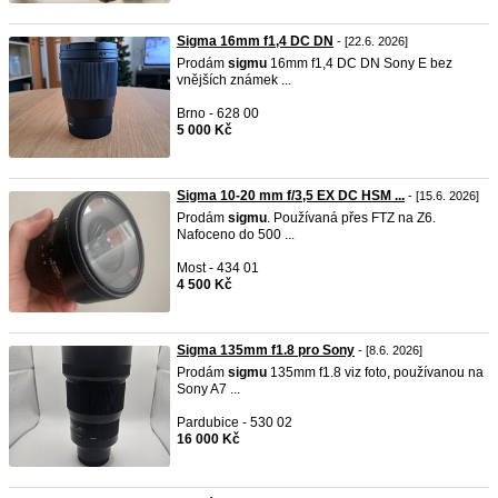
Sigma 16mm f1,4 DC DN
- [22.6. 2026]
Prodám
sigmu
16mm f1,4 DC DN Sony E bez
vnějších známek ...
Brno - 628 00
5 000 Kč
Sigma 10-20 mm f/3,5 EX DC HSM ...
- [15.6. 2026]
Prodám
sigmu
. Používaná přes FTZ na Z6.
Nafoceno do 500 ...
Most - 434 01
4 500 Kč
Sigma 135mm f1.8 pro Sony
- [8.6. 2026]
Prodám
sigmu
135mm f1.8 viz foto, používanou na
Sony A7 ...
Pardubice - 530 02
16 000 Kč