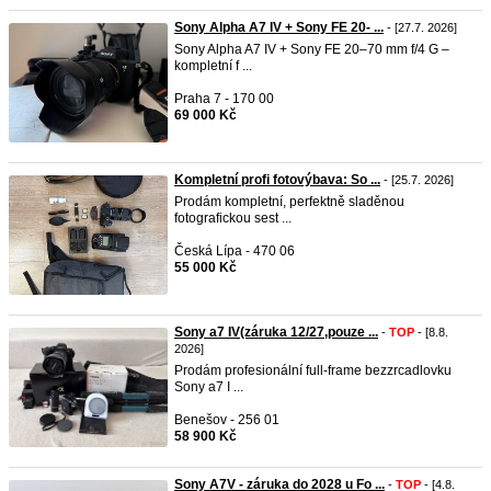
Sony Alpha A7 IV + Sony FE 20- ...
- [27.7. 2026]
Sony Alpha A7 IV + Sony FE 20–70 mm f/4 G –
kompletní f ...
Praha 7 - 170 00
69 000 Kč
Kompletní profi fotovýbava: So ...
- [25.7. 2026]
Prodám kompletní, perfektně sladěnou
fotografickou sest ...
Česká Lípa - 470 06
55 000 Kč
Sony a7 IV(záruka 12/27,pouze ...
-
TOP
- [8.8.
2026]
Prodám profesionální full-frame bezzrcadlovku
Sony a7 I ...
Benešov - 256 01
58 900 Kč
Sony A7V - záruka do 2028 u Fo ...
-
TOP
- [4.8.