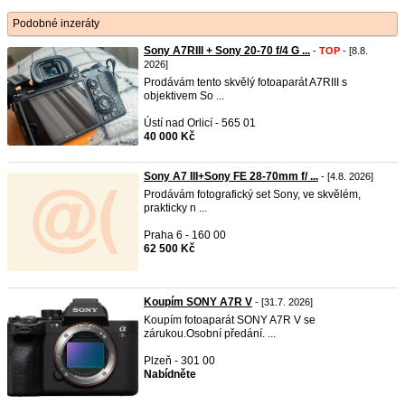
Podobné inzeráty
Sony A7RIII + Sony 20-70 f/4 G ...
-
TOP
- [8.8.
2026]
Prodávám tento skvělý fotoaparát A7RIII s
objektivem So ...
Ústí nad Orlicí - 565 01
40 000 Kč
Sony A7 III+Sony FE 28-70mm f/ ...
- [4.8. 2026]
Prodávám fotografický set Sony, ve skvělém,
prakticky n ...
Praha 6 - 160 00
62 500 Kč
Koupím SONY A7R V
- [31.7. 2026]
Koupím fotoaparát SONY A7R V se
zárukou.Osobní předání. ...
Plzeň - 301 00
Nabídněte