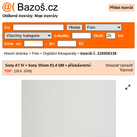
Přidat inzerát
Oblíbené inzeráty
,
Moje inzeráty
Co:
Lokalita:
Okolí:
km
Cena od:
- do:
Kč
Hlavní stránka
>
Foto
>
Digitální fotoaparáty
>
Inzerát č. 220008338
Sony A7 IV + Sony 35mm f/1.4 GM + příslušenství
Smazat/ Upravit/
-
Topovat
TOP
- [18.6. 2026]