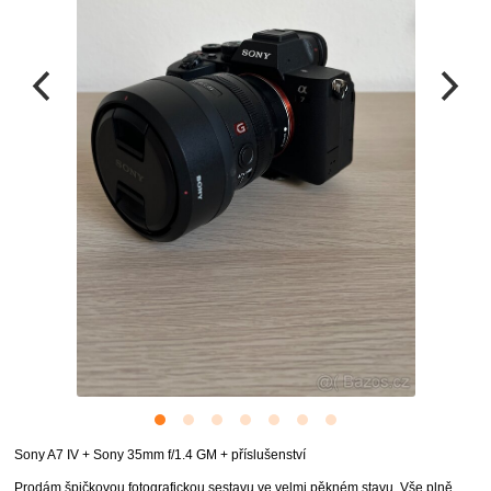
Sony A7 IV + Sony 35mm f/1.4 GM + příslušenství
Prodám špičkovou fotografickou sestavu ve velmi pěkném stavu. Vše plně