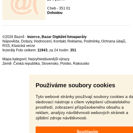
Cheb - 351 01
Dohodou
©2026 Bazoš -
Inzerce, Bazar Digitální fotoaparáty
Nápověda
,
Dotazy
,
Hodnocení
,
Kontakt
,
Reklama
,
Podmínky
,
Ochrana údajů
,
RSS
,
Inzeráty Foto celkem:
11943
, za 24 hodin:
351
Mapa kategorií
,
Nejvyhledávanější výrazy
Země:
Česká republika
,
Slovensko
,
Polsko
,
Rakousko
Používáme soubory cookies
Tyto webové stránky používají soubory cookies a da
sledovací nástroje s cílem vylepšení uživatelského
prostředí, zobrazení přizpůsobeného obsahu a
reklam, analýzy návštěvnosti webových stránek a
zjištění zdroje návštěvnosti.
Souhlasím