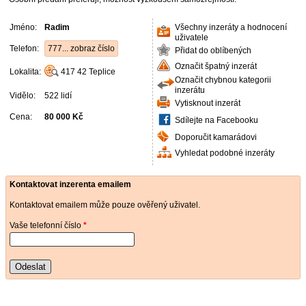
Jméno:
Radim
Všechny inzeráty a hodnocení
uživatele
Telefon:
777... zobraz číslo
Přidat do oblíbených
Označit špatný inzerát
Lokalita:
417 42
Teplice
Označit chybnou kategorii
inzerátu
Vidělo:
522 lidí
Vytisknout inzerát
Cena:
80 000 Kč
Sdílejte na Facebooku
Doporučit kamarádovi
Vyhledat podobné inzeráty
Kontaktovat inzerenta emailem
Kontaktovat emailem může pouze ověřený uživatel.
Vaše telefonní číslo
*
Odeslat