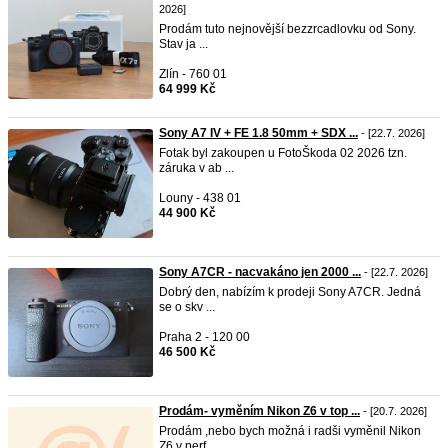
2026]
Prodám tuto nejnovější bezzrcadlovku od Sony.
Stav ja ...
Zlín - 760 01
64 999 Kč
Sony A7 IV + FE 1.8 50mm + SDX ...
- [22.7. 2026]
Fotak byl zakoupen u FotoŠkoda 02 2026 tzn.
záruka v ab ...
Louny - 438 01
44 900 Kč
Sony A7CR - nacvakáno jen 2000 ...
- [22.7. 2026]
Dobrý den, nabízím k prodeji Sony A7CR. Jedná
se o skv ...
Praha 2 - 120 00
46 500 Kč
Prodám- vyměním Nikon Z6 v top ...
- [20.7. 2026]
Prodám ,nebo bych možná i radši vyměnil Nikon
Z6 v perf ...