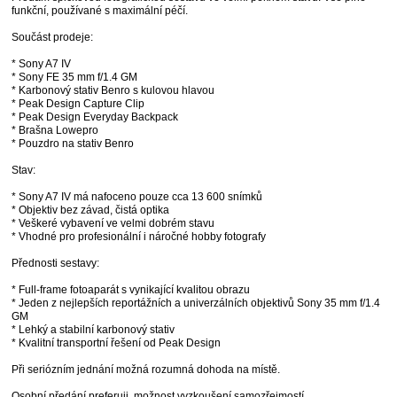
funkční, používané s maximální péčí.
Součást prodeje:
* Sony A7 IV
* Sony FE 35 mm f/1.4 GM
* Karbonový stativ Benro s kulovou hlavou
* Peak Design Capture Clip
* Peak Design Everyday Backpack
* Brašna Lowepro
* Pouzdro na stativ Benro
Stav:
* Sony A7 IV má nafoceno pouze cca 13 600 snímků
* Objektiv bez závad, čistá optika
* Veškeré vybavení ve velmi dobrém stavu
* Vhodné pro profesionální i náročné hobby fotografy
Přednosti sestavy:
* Full-frame fotoaparát s vynikající kvalitou obrazu
* Jeden z nejlepších reportážních a univerzálních objektivů Sony 35 mm f/1.4
GM
* Lehký a stabilní karbonový stativ
* Kvalitní transportní řešení od Peak Design
Při seriózním jednání možná rozumná dohoda na místě.
Osobní předání preferuji, možnost vyzkoušení samozřejmostí.