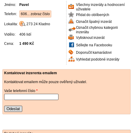
Jméno:
Pavel
Všechny inzeráty a hodnocení
uživatele
Telefon:
606... zobraz číslo
Přidat do oblíbených
Označit špatný inzerát
Lokalita:
273 24
Kladno
Označit chybnou kategorii
inzerátu
Vidělo:
406 lidí
Vytisknout inzerát
Cena:
1 490 Kč
Sdílejte na Facebooku
Doporučit kamarádovi
Vyhledat podobné inzeráty
Kontaktovat inzerenta emailem
Kontaktovat emailem může pouze ověřený uživatel.
Vaše telefonní číslo
*
Odeslat