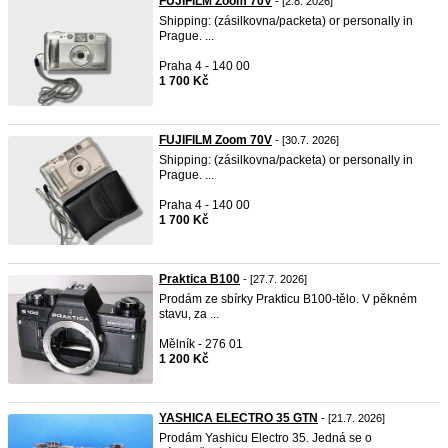
FUJIFILM Zoom 70V
- [2.8. 2026]
Shipping: (zásilkovna/packeta) or personally in
Prague. ...
Praha 4 - 140 00
1 700 Kč
FUJIFILM Zoom 70V
- [30.7. 2026]
Shipping: (zásilkovna/packeta) or personally in
Prague. ...
Praha 4 - 140 00
1 700 Kč
Praktica B100
- [27.7. 2026]
Prodám ze sbírky Prakticu B100-tělo. V pěkném
stavu, za ...
Mělník - 276 01
1 200 Kč
YASHICA ELECTRO 35 GTN
- [21.7. 2026]
Prodám Yashicu Electro 35. Jedná se o