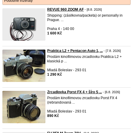
Podobné inzeráty
REVUE 960 ZOOM AF
- [8.8. 2026]
Shipping: (zásilkovna/packeta) or personally in
Prague. ...
Praha 4 - 140 00
1 600 Kč
Praktica L2 + Pentacon Auto 1, ...
- [7.8. 2026]
Prodám kinofilmovou zrcadlovku Praktica L2 +
klasická p ...
Mladá Boleslav - 293 01
1 290 Kč
Zrcadlovka Porst FX 4 + šíro S ...
- [6.8. 2026]
Prodám kinofilmovou zrcadlovku Porst FX 4
(rebrandovaná ...
Mladá Boleslav - 293 01
890 Kč