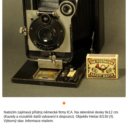
Nabízím zajímavý přístroj německé firmy ICA. Na skleněné desky 9x12 cm.
(Kazety a rozsáhlé další vybavení k dispozici). Objektiv Heliar 8/130 (!!).
Výborný stav. Informace mailem.