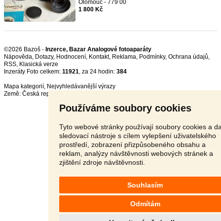
Olomouc - 779 00
1 800 Kč
©2026 Bazoš -
Inzerce, Bazar Analogové fotoaparáty
Nápověda
,
Dotazy
,
Hodnocení
,
Kontakt
,
Reklama
,
Podmínky
,
Ochrana údajů
,
RSS
,
Inzeráty Foto celkem:
11921
, za 24 hodin:
384
Mapa kategorií
,
Nejvyhledávanější výrazy
Země:
Česká republika
,
Slovensko
,
Polsko
,
Rakousko
Používáme soubory cookies
Tyto webové stránky používají soubory cookies a da
sledovací nástroje s cílem vylepšení uživatelského
prostředí, zobrazení přizpůsobeného obsahu a
reklam, analýzy návštěvnosti webových stránek a
zjištění zdroje návštěvnosti.
Souhlasím
Odmítám