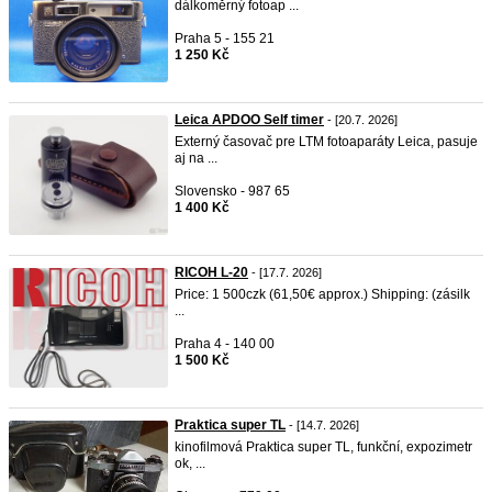
dálkoměrný fotoap ...
Praha 5 - 155 21
1 250 Kč
Leica APDOO Self timer
- [20.7. 2026]
Externý časovač pre LTM fotoaparáty Leica, pasuje
aj na ...
Slovensko - 987 65
1 400 Kč
RICOH L-20
- [17.7. 2026]
Price: 1 500czk (61,50€ approx.) Shipping: (zásilk
...
Praha 4 - 140 00
1 500 Kč
Praktica super TL
- [14.7. 2026]
kinofilmová Praktica super TL, funkční, expozimetr
ok, ...