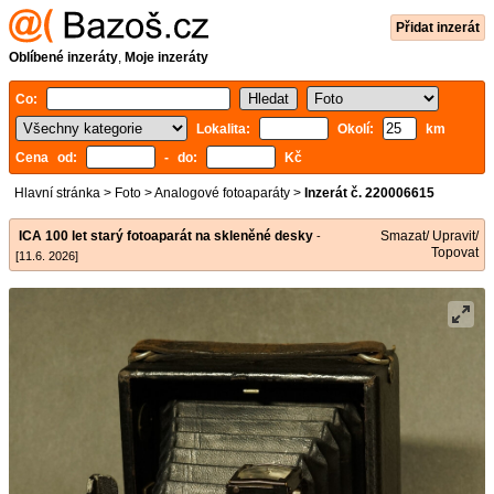
Přidat inzerát
Oblíbené inzeráty
,
Moje inzeráty
Co:
Lokalita:
Okolí:
km
Cena od:
- do:
Kč
Hlavní stránka
>
Foto
>
Analogové fotoaparáty
>
Inzerát č. 220006615
ICA 100 let starý fotoaparát na skleněné desky
Smazat/ Upravit/
-
Topovat
[11.6. 2026]