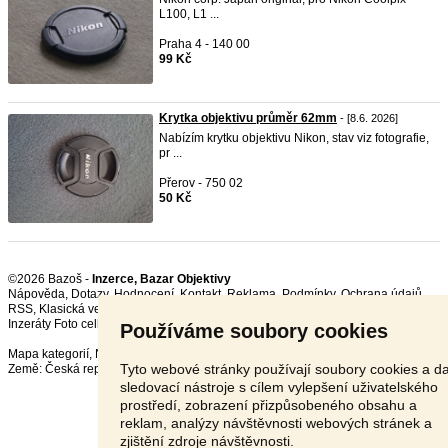
L100, L1 ...
Praha 4 - 140 00
99 Kč
Krytka objektivu průměr 62mm
- [8.6. 2026]
Nabízím krytku objektivu Nikon, stav viz fotografie,
pr ...
Přerov - 750 02
50 Kč
©2026 Bazoš -
Inzerce, Bazar Objektivy
Nápověda
,
Dotazy
,
Hodnocení
,
Kontakt
,
Reklama
,
Podmínky
,
Ochrana údajů
,
RSS
,
Inzeráty Foto celkem:
12004
, za 24 hodin:
370
Používáme soubory cookies
Mapa kategorií
,
Nejvyhledávanější výrazy
Tyto webové stránky používají soubory cookies a da
Země:
Česká republika
,
Slovensko
,
Polsko
,
Rakousko
sledovací nástroje s cílem vylepšení uživatelského
prostředí, zobrazení přizpůsobeného obsahu a
reklam, analýzy návštěvnosti webových stránek a
zjištění zdroje návštěvnosti.