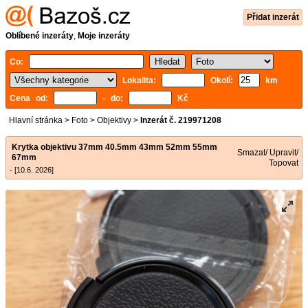
Přidat inzerát
Oblíbené inzeráty
,
Moje inzeráty
Co:
Lokalita:
Okolí:
km
Cena od:
- do:
Kč
Hlavní stránka
>
Foto
>
Objektivy
>
Inzerát č. 219971208
Krytka objektivu 37mm 40.5mm 43mm 52mm 55mm
Smazat/ Upravit/
67mm
Topovat
- [10.6. 2026]