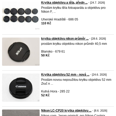
Krytka objektivu a těla, předn ...
- [24.7. 2026]
Prodám krytku těla fotoaparátu a objektivu pro
Nikon F, ...
Uherské Hradiště - 686 05
110 Kč
krytka objektivu nikon průměr ...
- [28.6. 2026]
prodám krytku objektivu nikon průměr 40,5 mm
Blansko - 679 61
50 Kč
Krytka objektivu 52 mm - nová ...
- [24.6. 2026]
Prodám novou nepoužitou krytku objektivu 52 mm
Zruč n ...
Kutná Hora - 285 22
52 Kč
Nikon LC-CP20 krytka objektivu ...
- [8.6. 2026]
Nikon corp. Japan originál, pro Nikon Coolpix