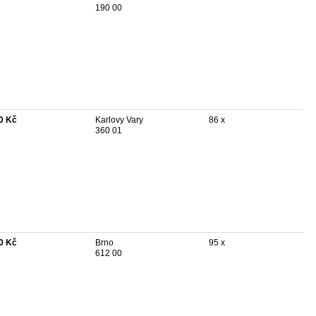
190 00
0 Kč
Karlovy Vary
86 x
360 01
0 Kč
Brno
95 x
612 00