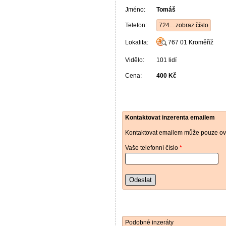
Jméno:
Tomáš
Telefon:
724... zobraz číslo
Lokalita:
767 01
Kroměříž
Vidělo:
101 lidí
Cena:
400 Kč
Kontaktovat inzerenta emailem
Kontaktovat emailem může pouze ově
Vaše telefonní číslo
*
Odeslat
Podobné inzeráty