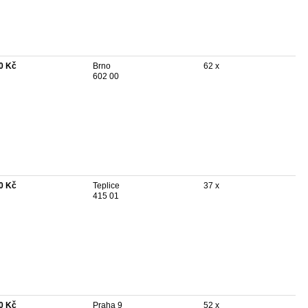
0 Kč
Brno
62 x
602 00
0 Kč
Teplice
37 x
415 01
0 Kč
Praha 9
52 x