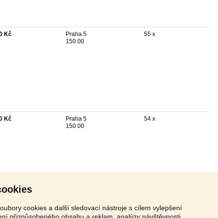
0 Kč
Praha 5
55 x
150 00
0 Kč
Praha 5
54 x
150 00
cookies
oubory cookies a další sledovací nástroje s cílem vylepšení
zení přizpůsobeného obsahu a reklam, analýzy návštěvnosti