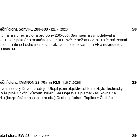
eční clona Sony FE 200-600
50
- [21.7. 2026]
iginální sluneční clona pro Sony 200-600. Sám jsem jí vymodeloval a
sknul. Je z pěkného matného materiálu - světle béžová zvenku a černá zevnitř.
ti originálu je trochu menší (a praktičtější), otestováno na FF a nevinětuje ani
00mm. M ...
neční clona TAMRON 28-70mm F2.8
22
- [19.7. 2026]
: velmi dobrý Důvod prodeje: Utopil jsem objektiv, tohle mi zbylo Technický
: Vše plně funkční Původní balení: Ne Doprava a platba: Zásilkovna na
rku (bezpečná transakce pro oba) Osobní předání: Teplice v Čechách a ...
eční clona EW-43
25
- [18.7. 2026]