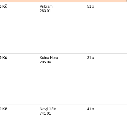
0 Kč
Příbram
51 x
263 01
9 Kč
Kutná Hora
31 x
285 04
0 Kč
Nový Jičín
41 x
741 01