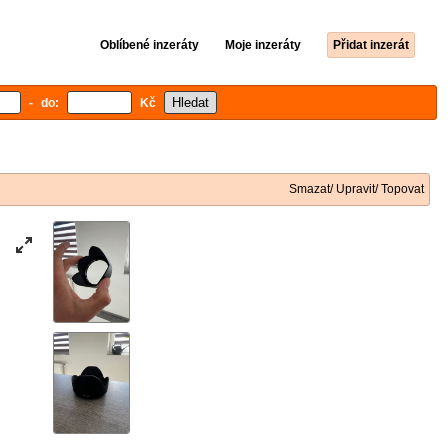
Oblíbené inzeráty
Moje inzeráty
Přidat inzerát
- do:
Kč
Smazat/ Upravit/ Topovat