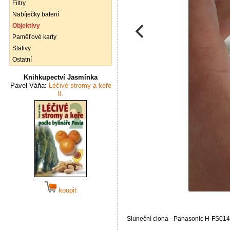
Filtry
Nabíječky baterií
Objektivy
Paměťové karty
Stativy
Ostatní
Knihkupectví Jasmínka
Pavel Váňa:
Léčivé stromy a keře
II.
koupit
Sluneční clona - Panasonic H-FS01