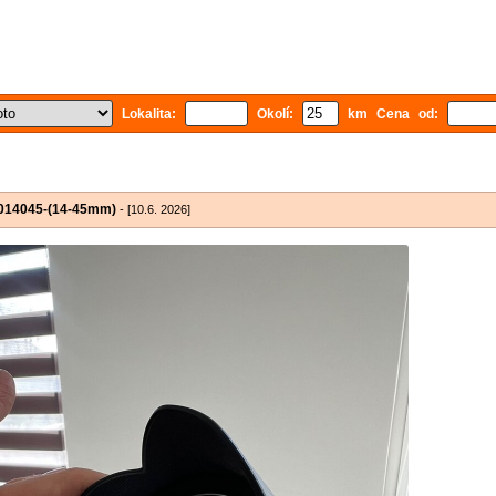
Lokalita:
Okolí:
km Cena od:
S014045-(14-45mm)
- [10.6. 2026]