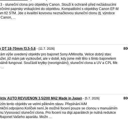
 - sluneční clona pro objektivy Canon. Slouží k ochraně před nežádoucími
ečními paprsky vnikajícími do objektivu. Kompatibilní s objektivy Canon EF-M
m f/2 STM. Jde o kvalitní kovovou neznačkovou sluneční clonu (tj. výrobce
 Canon, ...
 DT 18-70mm f3.5-5.6
80
- [11.7. 2026]
ám výše uvedený objektiv pro bajonet Sony A/Minolta. Velice dobrý stav.
žel, již mám jak vyzkoušet, ale v době, kdy jsme měl tělo s tímto bajonetem
álně fungoval. Součástí krytky (neoriginální), sluneční clona a UV a CPL filtr.
...
ektiv AUTO REVUENON 3,5/200 M42 Made in Japan
80
- [5.7. 2026]
zím tento objektiv ve velmi pěkném stavu. Přepínání A/M
nkční.odpojeno.Kolíček není.Je možné focení pouze se clonou v manuálním
mu.Vysouvací sluneční clona. Pro focení na digi.aparátech je nutná redukce
bajonet Vašeho aparátu. Možn ...