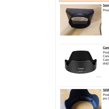
Son
Použ
Can
Prod
Cano
Cano
dráž
SIGM
Prod
pro 