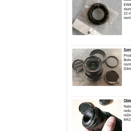
EW43
slun
22 m
není
Sony
Prod
Bohu
norm
Dám 
Obj
Nabí
nefu
reži
M42/