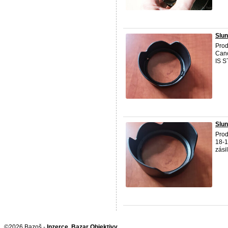
Slun
Prod
Cano
IS S
Slun
Prod
18-1
zási
©2026 Bazoš -
Inzerce, Bazar Objektivy