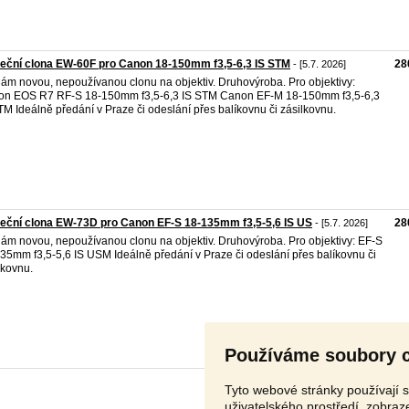
eční clona EW-60F pro Canon 18-150mm f3,5-6,3 IS STM
28
- [5.7. 2026]
ám novou, nepoužívanou clonu na objektiv. Druhovýroba. Pro objektivy:
n EOS R7 RF-S 18-150mm f3,5-6,3 IS STM Canon EF-M 18-150mm f3,5-6,3
TM Ideálně předání v Praze či odeslání přes balíkovnu či zásilkovnu.
eční clona EW-73D pro Canon EF-S 18-135mm f3,5-5,6 IS US
28
- [5.7. 2026]
ám novou, nepoužívanou clonu na objektiv. Druhovýroba. Pro objektivy: EF-S
35mm f3,5-5,6 IS USM Ideálně předání v Praze či odeslání přes balíkovnu či
lkovnu.
Používáme soubory 
Tyto webové stránky používají s
uživatelského prostředí, zobra