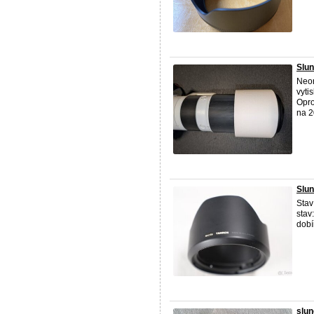
Slun
Neor
vyti
Opro
na 2
Slu
Stav
stav
dobí
slun