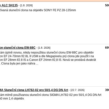
y ALC SH135
50
- [1.8. 2026]
ívaná sluneční clona na objektiv SONY FE PZ 28-135mm
on sluneční clona EW-88C
69
- [1.8. 2026]
ám úplně novou, nikdy nepoužitou sluneční clonu EW-88C pro objektiv
n EF 24-70mm f/2.8L II USM a dle Megapixelu prý clona jde použít i na
n EF 28mm f/2.8 IS a Canon EF 24mm f/2,8 IS. Nová se prodává dvakrát
. Clona byla jen jako náhra ...
A Sluneční clona LH782-02 pro 50/1,4 DG DN Art
39
- [22.7. 2026]
ám mírně používanou sluneční clonu SIGMA LH782-02 pro 50/1,4 DG DN Art
50 mm 1,4 objektiv.