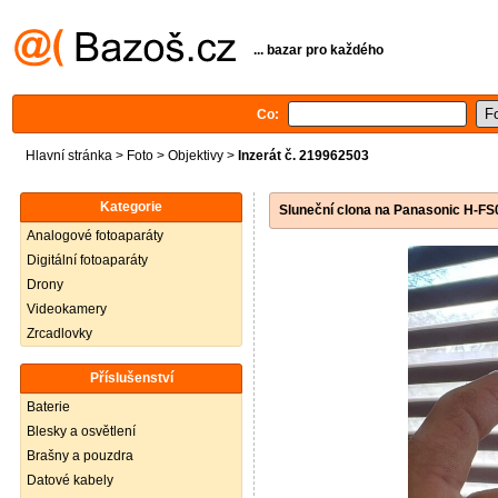
... bazar pro každého
Co:
Hlavní stránka
>
Foto
>
Objektivy
>
Inzerát č. 219962503
Kategorie
Sluneční clona na Panasonic H-F
Analogové fotoaparáty
Digitální fotoaparáty
Drony
Videokamery
Zrcadlovky
Příslušenství
Baterie
Blesky a osvětlení
Brašny a pouzdra
Datové kabely