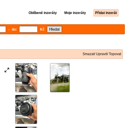
Oblíbené inzeráty
Moje inzeráty
Přidat inzerát
- do:
Kč
Smazat/ Upravit/ Topovat