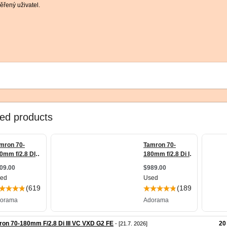
řený uživatel.
on 70-180mm F/2.8 Di III VC VXD G2 FE
20
- [21.7. 2026]