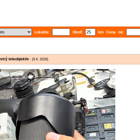
Lokalita:
Okolí:
km Cena od:
trý teleobjektiv
- [9.6. 2026]