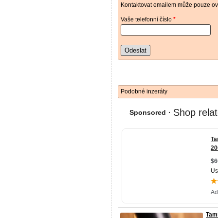
Kontaktovat emailem může pouze ově
Vaše telefonní číslo
*
Odeslat
Podobné inzeráty
Tamr