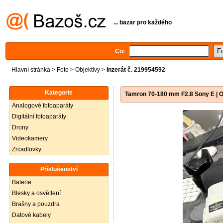
... bazar pro každého
Co:
Hlavní stránka
>
Foto
>
Objektivy
>
Inzerát č. 219954592
Kategorie
Tamron 70-180 mm F2.8 Sony E | Os
Analogové fotoaparáty
Digitální fotoaparáty
Drony
Videokamery
Zrcadlovky
Příslušenství
Baterie
Blesky a osvětlení
Brašny a pouzdra
Datové kabely