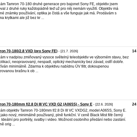
ám Tamron 70-180 druhé generace pro bajonet Sony FE, objektiv jsem
val z druhé ruky každopádně teď už pro něj nemám využití. Objektiv má
né známky používání, optika je čistá a vše funguje jak má. Prodávám s
a krytkami ale již bez kr ...
on 70-180/2.8 VXD (pro Sony FE)
14
- [21.7. 2026]
ám v nadpisu zmiňovaný vysoce světelný teleobjektiv ve výborném stavu, bez
likací, neopravovaný, nespadl, optický mechanicky bez závad, ostří dobře.
íván minimálně. Zdarma k objektivu nabídnu ÚV filtr, dokoupenou
trovanou brašnu k ob ...
on 70-180mm f/2.8 Di III VC VXD G2 (A065S) - Sony E
24
- [22.6. 2026]
ám objektiv Tamron 70-180mm f/2.8 Di III VC VXDG2, model A065S, Sony E.
 jako nový, minimálně používaný, plně funkční. V ceně Black Mist filtr černý
 Ideální pro portréty, svatby i video. Možnost osobního předání nebo zaslání.
ě orig ...