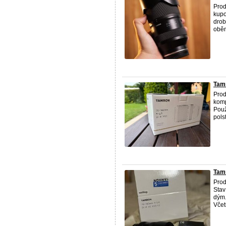
Prod
kupo
drob
oběm
Tamr
Prod
komp
Použ
pols
Tamr
Prod
Stav
dým.
Včetn