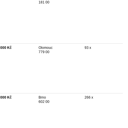
181 00
 000 Kč
Olomouc
93 x
779 00
 000 Kč
Brno
266 x
602 00