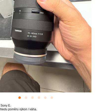
 Sony E.
ohledu poměru výkon / váha.