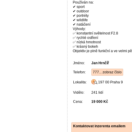
Používán na:
✔ sport
✔ outdoor
✔ portréty
✔ wildlife
✔ natáčení
Výhody:
✅ konstantní světelnost F2.8
✅ rychlé ostření
✅ nízká hmotnost
✅ krásný bokeh
Objektiv je plně funkční a ve velmi p
Jméno:
Jan Hrnčíř
Telefon:
777... zobraz číslo
Lokalita:
197 00
Praha 9
Vidělo:
241 lidí
Cena:
19 000 Kč
Kontaktovat inzerenta emailem