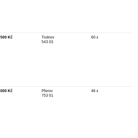
 500 Kč
Trutnov
60 x
543 03
 000 Kč
Přerov
46 x
753 01