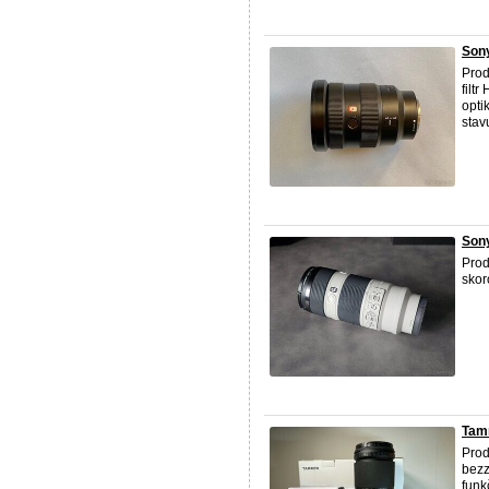
Sony
Prod
filt
opti
stav
Son
Prod
skor
Tamr
Prod
bezz
funk