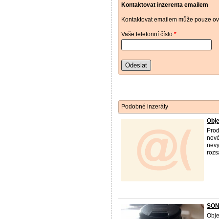
Kontaktovat inzerenta emailem
Kontaktovat emailem může pouze ově
Vaše telefonní číslo
*
Odeslat
Podobné inzeráty
Obje
Prod
nové
nevy
rozs
SON
Obje