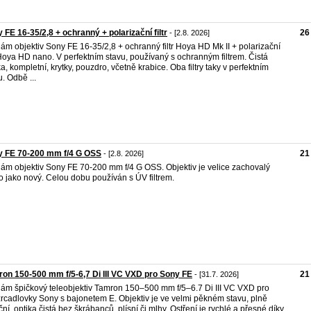
 FE 16-35/2,8 + ochranný + polarizační filtr
26
- [2.8. 2026]
ám objektiv Sony FE 16-35/2,8 + ochranný filtr Hoya HD Mk II + polarizační
r Hoya HD nano. V perfektním stavu, používaný s ochranným filtrem. Čistá
ka, kompletní, krytky, pouzdro, včetně krabice. Oba filtry taky v perfektním
u. Odbě ...
y FE 70-200 mm f/4 G OSS
21
- [2.8. 2026]
ám objektiv Sony FE 70-200 mm f/4 G OSS. Objektiv je velice zachovalý
o jako nový. Celou dobu používán s ÚV filtrem.
on 150-500 mm f/5-6,7 Di III VC VXD pro Sony FE
21
- [31.7. 2026]
ám špičkový teleobjektiv Tamron 150–500 mm f/5–6.7 Di III VC VXD pro
rcadlovky Sony s bajonetem E. Objektiv je ve velmi pěkném stavu, plně
ční, optika čistá bez škrábanců, plísní či mlhy. Ostření je rychlé a přesné díky