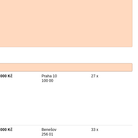
 000 Kč
Praha 10
27 x
100 00
 000 Kč
Benešov
33 x
256 01