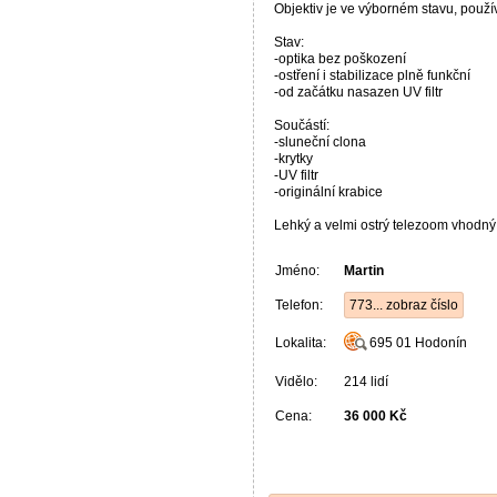
Objektiv je ve výborném stavu, použí
Stav:
-optika bez poškození
-ostření i stabilizace plně funkční
-od začátku nasazen UV filtr
Součástí:
-sluneční clona
-krytky
-UV filtr
-originální krabice
Lehký a velmi ostrý telezoom vhodný pr
Jméno:
Martin
Telefon:
773... zobraz číslo
Lokalita:
695 01
Hodonín
Vidělo:
214 lidí
Cena:
36 000 Kč