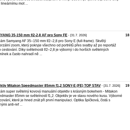
lineárnímu mot ...
YANG 35-150 mm f/2-2,8 AF pro Sony FE
18
- [31.7. 2026]
ám Samyang AF 35–150 mm f/2–2,8 pro Sony E (full-frame). Skvělý
erzální zoom, který pokryje všechno od portrétů přes svatby až po reportáž
 cestování. Díky světelnosti f/2–2,8 je výborný i do horších světelných
ínek a často nahradí ně ...
ektiv Mitakon Speedmaster 85mm f1,2 SONY-E (FE) TOP STAV
19
- [31.7. 2026]
ám super světelný kovový manuální objektiv s krásným bokehem - Mitakon
dmaster 85mm se světelností f1,2. Objektiv je ve stavu nového kusu. Výborné
cování, které je hned znát při první manipulaci. Optika špičková, čistá s
ými anti-ref ...