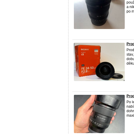
použ
a ni
po m
Prod
Prod
stav
dobu
děkuj
Prod
Po l
nabí
dohr
maxi