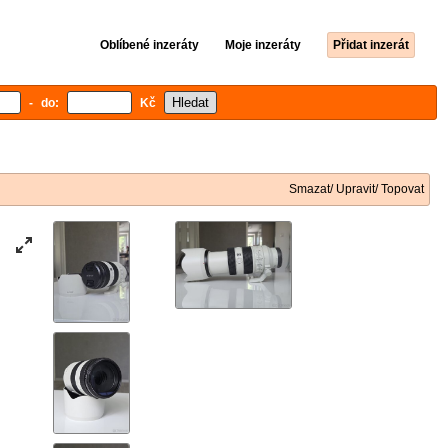
Oblíbené inzeráty
Moje inzeráty
Přidat inzerát
- do:
Kč
Smazat/ Upravit/ Topovat