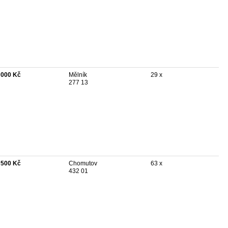
 000 Kč
Mělník
29 x
277 13
 500 Kč
Chomutov
63 x
432 01