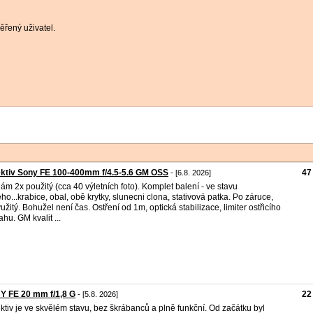
řený uživatel.
ktiv Sony FE 100-400mm f/4.5-5.6 GM OSS
47
- [6.8. 2026]
ám 2x použitý (cca 40 výletních foto). Komplet balení - ve stavu
ho...krabice, obal, obě krytky, slunecni clona, stativová patka. Po záruce,
užitý. Bohužel není čas. Ostření od 1m, optická stabilizace, limiter ostřicího
ahu. GM kvalit ...
Y FE 20 mm f/1,8 G
22
- [5.8. 2026]
ktiv je ve skvělém stavu, bez škrábanců a plně funkční. Od začátku byl