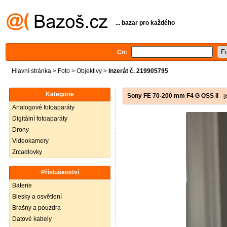
... bazar pro každého
Co:
Hlavní stránka
>
Foto
>
Objektivy
>
Inzerát č. 219905795
Kategorie
Sony FE 70-200 mm F4 G OSS II
- [
Analogové fotoaparáty
Digitální fotoaparáty
Drony
Videokamery
Zrcadlovky
Příslušenství
Baterie
Blesky a osvětlení
Brašny a pouzdra
Datové kabely