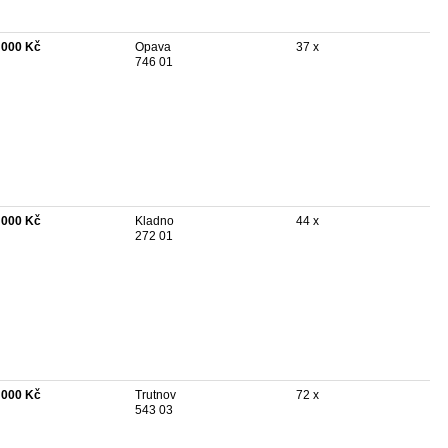
 000 Kč
Opava
37 x
746 01
 000 Kč
Kladno
44 x
272 01
 000 Kč
Trutnov
72 x
543 03