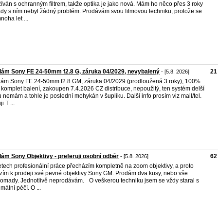
íván s ochranným filtrem, takže optika je jako nová. Mám ho něco přes 3 roky
kdy s ním nebyl žádný problém. Prodávám svou filmovou techniku, protože se
noha let ...
ám Sony FE 24-50mm f2.8 G, záruka 04/2029, nevybalený
21
- [5.8. 2026]
ám Sony FE 24-50mm f2.8 GM, záruka 04/2029 (prodloužená 3 roky), 100%
, komplet balení, zakoupen 7.4.2026 CZ distribuce, nepoužitý, ten systém delší
 nemám a tohle je poslední mohykán v šuplíku. Další info prosím viz mail/tel.
i T ...
ám Sony Objektivy - preferuji osobní odběr
62
- [5.8. 2026]
etech profesionální práce přecházím kompletně na zoom objektivy, a proto
zím k prodeji své pevné objektivy Sony GM. Prodám dva kusy, nebo vše
omady. Jednotlivě neprodávám. O veškerou techniku jsem se vždy staral s
mální péčí. O ...