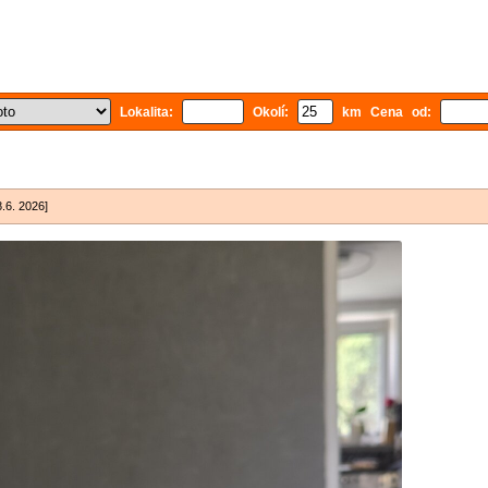
Lokalita:
Okolí:
km Cena od:
8.6. 2026]