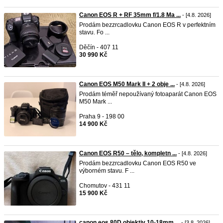
Canon EOS R + RF 35mm f/1.8 Ma ...
- [4.8. 2026]
Prodám bezzrcadlovku Canon EOS R v perfektním
stavu. Fo ...
Děčín - 407 11
30 990 Kč
Canon EOS M50 Mark II + 2 obje ...
- [4.8. 2026]
Prodám téměř nepoužívaný fotoaparát Canon EOS
M50 Mark ...
Praha 9 - 198 00
14 900 Kč
Canon EOS R50 – tělo, kompletn ...
- [4.8. 2026]
Prodám bezzrcadlovku Canon EOS R50 ve
výborném stavu. F ...
Chomutov - 431 11
15 900 Kč
canon eos 80D objektiv 10-18mm ...
- [3.8. 2026]