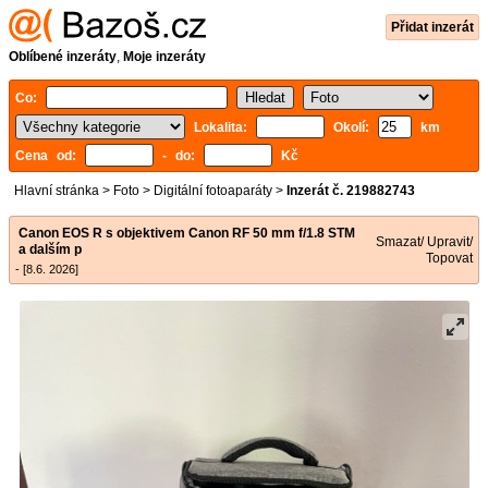
Přidat inzerát
Oblíbené inzeráty
,
Moje inzeráty
Co:
Lokalita:
Okolí:
km
Cena od:
- do:
Kč
Hlavní stránka
>
Foto
>
Digitální fotoaparáty
>
Inzerát č. 219882743
Canon EOS R s objektivem Canon RF 50 mm f/1.8 STM
Smazat/ Upravit/
a dalším p
Topovat
- [8.6. 2026]