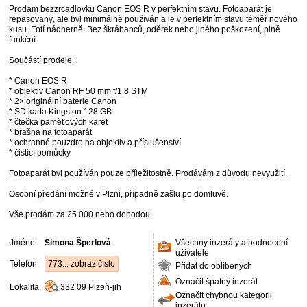
Prodám bezzrcadlovku Canon EOS R v perfektním stavu. Fotoaparát je
repasovaný, ale byl minimálně používán a je v perfektním stavu téměř nového
kusu. Fotí nádherně. Bez škrábanců, oděrek nebo jiného poškození, plně
funkční.
Součástí prodeje:
* Canon EOS R
* objektiv Canon RF 50 mm f/1.8 STM
* 2× originální baterie Canon
* SD karta Kingston 128 GB
* čtečka paměťových karet
* brašna na fotoaparát
* ochranné pouzdro na objektiv a příslušenství
* čistící pomůcky
Fotoaparát byl používán pouze příležitostně. Prodávám z důvodu nevyužití.
Osobní předání možné v Plzni, případně zašlu po domluvě.
Vše prodám za 25 000 nebo dohodou
Jméno:
Simona Šperlová
Všechny inzeráty a hodnocení
uživatele
Telefon:
773... zobraz číslo
Přidat do oblíbených
Označit špatný inzerát
Lokalita:
332 09
Plzeň-jih
Označit chybnou kategorii
inzerátu