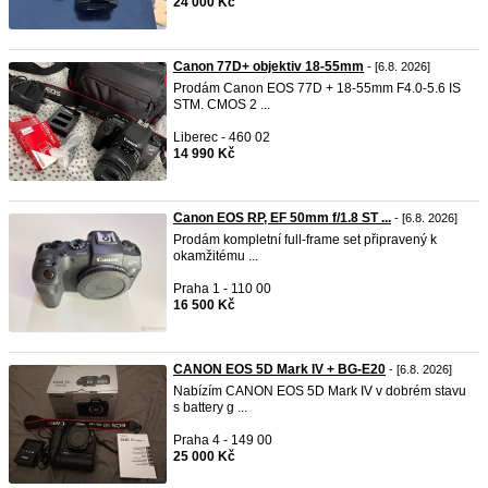
24 000 Kč
Canon 77D+ objektiv 18-55mm
- [6.8. 2026]
Prodám Canon EOS 77D + 18-55mm F4.0-5.6 IS
STM. CMOS 2 ...
Liberec - 460 02
14 990 Kč
Canon EOS RP, EF 50mm f/1.8 ST ...
- [6.8. 2026]
Prodám kompletní full-frame set připravený k
okamžitému ...
Praha 1 - 110 00
16 500 Kč
CANON EOS 5D Mark IV + BG-E20
- [6.8. 2026]
Nabízím CANON EOS 5D Mark IV v dobrém stavu
s battery g ...
Praha 4 - 149 00
25 000 Kč