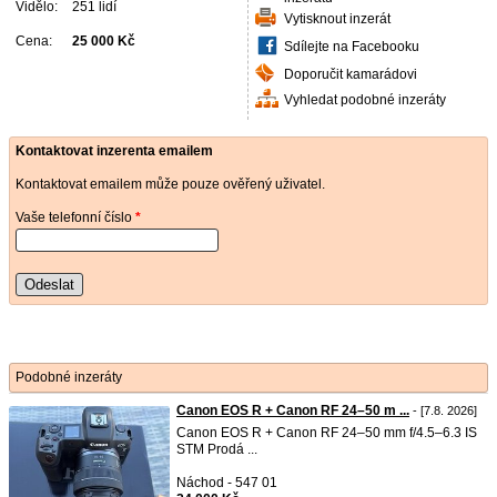
Vidělo:
251 lidí
Vytisknout inzerát
Cena:
25 000 Kč
Sdílejte na Facebooku
Doporučit kamarádovi
Vyhledat podobné inzeráty
Kontaktovat inzerenta emailem
Kontaktovat emailem může pouze ověřený uživatel.
Vaše telefonní číslo
*
Odeslat
Podobné inzeráty
Canon EOS R + Canon RF 24–50 m ...
- [7.8. 2026]
Canon EOS R + Canon RF 24–50 mm f/4.5–6.3 IS
STM Prodá ...
Náchod - 547 01