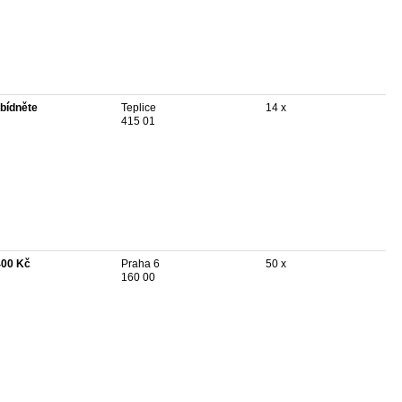
bídněte
Teplice
14 x
415 01
400 Kč
Praha 6
50 x
160 00