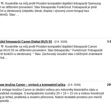
 👋. Koukněte na můj profil Prodám kompaktní digitální fotoaparát Samsung
 ve stříbrném provedení. Stav fotoaparátu Funkčnost: Fotoaparát je plně
ční a otestovaný (objektiv, blesk, displej i výsuvný zoom fungují bez
lémů). Stav: ...
tální fotoaparát Canon Digital IXUS 55
3 
- [2.8. 2026]
 👋. Koukněte na můj profil Prodám kompaktní digitální fotoaparát Canon
tal IXUS 55 ve stříbrném provedení. Stav fotoaparátu * Funkčnost: Fotoaparát
lně funkční a otestovaný. * Stav: Zachovalý vizuální stav s běžnými známkami
vá ...
age brašna Canon – stylová a kompaktní taška
29
- [2.8. 2026]
á vintage brašna Canon je ideální volbou pro milovníky klasického stylu a
grafické nostalgie. S kompaktními rozměry 20 × 16 × 15 cm a nízkou hmotností
g je lehká, praktická a snadno přenosná. Nabízí dostatek prostoru pro menší
paráty ...