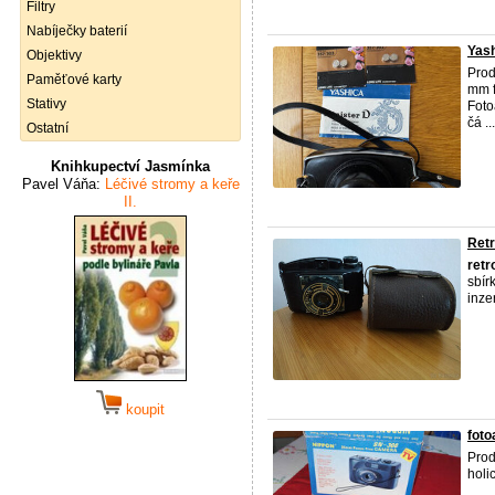
Filtry
Nabíječky baterií
Yash
Objektivy
Pro
Paměťové karty
mm f
Stativy
Foto
čá ...
Ostatní
Knihkupectví Jasmínka
Pavel Váňa:
Léčivé stromy a keře
II.
Retr
retr
sbír
inzer
koupit
foto
Prod
holi