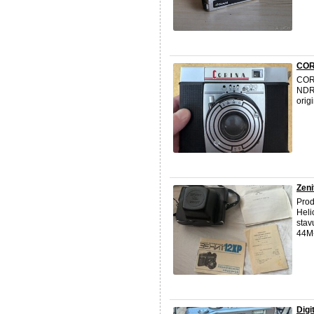
CORI
CORI
NDR
orig
Zeni
Prod
Heli
stav
44M-
Digi