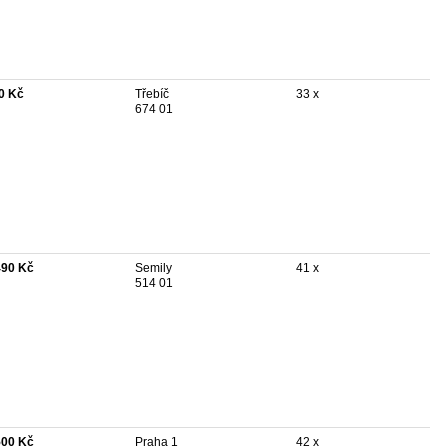
0 Kč
Třebíč
33 x
674 01
490 Kč
Semily
41 x
514 01
500 Kč
Praha 1
42 x