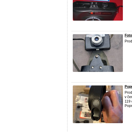
Fot
Pro
Pop
Prod
v če
119 
Popru