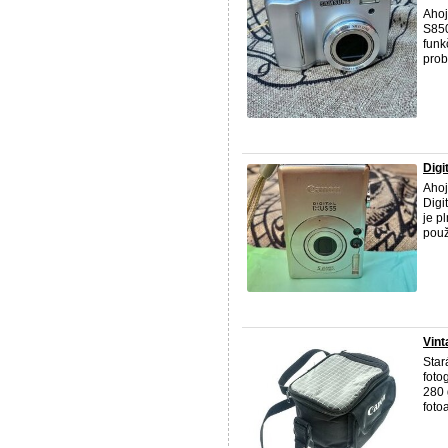
Ahoj
S850
funk
prob
Digi
Ahoj
Digi
je p
použí
Vint
Star
foto
280 
fotoa