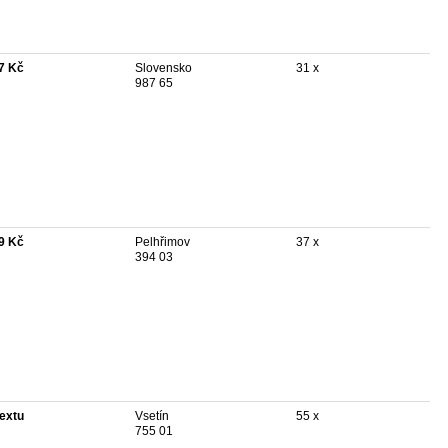
7 Kč
Slovensko
31 x
987 65
9 Kč
Pelhřimov
37 x
394 03
textu
Vsetín
55 x
755 01