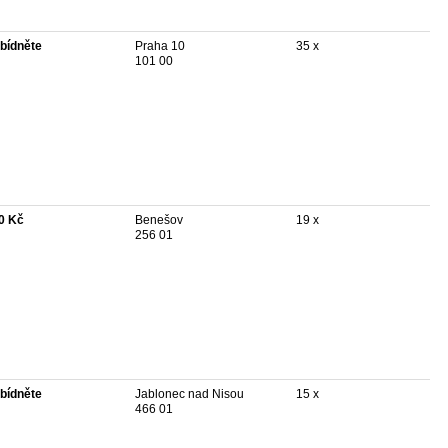
bídněte
Praha 10
35 x
101 00
0 Kč
Benešov
19 x
256 01
bídněte
Jablonec nad Nisou
15 x
466 01