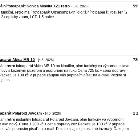
tální fotoaparát Konica Minolta X21 retro
59
- [5.8. 2026]
 funkční,
retro
malí, fotoaparát Ultrakompaktní digitální fotoaparát, rozlišení 2
 3x optický zoom, LCD 1,5 palce
oaparát Akica MB-10
72
- [4.8. 2026]
dám
retro
fotoaparát Akica MB-10 na kinofilm, plne funkčný vo výbornom stave
nový s koženým puzdrom a popruhom na ruku Cena 725 kč + cena dopravy
Packetu je 100 kč V prípade záujmu vás poprosím písať na e-mail. Pozrite si
je os ...
aparát Polaroid Joycam
1 
- [4.8. 2026]
dám
retro
instantný fotoaparát Polaroid Joycam, plne funkčný vo výbornom
e ako nový. Cena 1 208 kč + cena dopravy cez Packetu je 100 kč V prípade
mu vás poprosím písať na e-mail. Pozrite si aj moje ostatné inzeráty. Ďakujem.