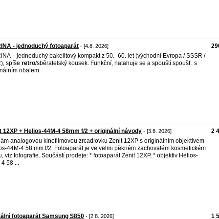
NA - jednoduchý fotoaparát
29
- [4.8. 2026]
NA – jednoduchý bakelitový kompakt z 50.–60. let (východní Evropa / SSSR /
), spíše
retro
/sběratelský kousek. Funkční, natahuje se a spouští spoušť, s
inálním obalem.
t 12XP + Helios-44M-4 58mm f/2 + originální návody
2 
- [3.8. 2026]
ám analogovou kinofilmovou zrcadlovku Zenit 12XP s originálním objektivem
os-44M-4 58 mm f/2. Fotoaparát je ve velmi pěkném zachovalém kosmetickém
u, viz fotografie. Součástí prodeje: * fotoaparát Zenit 12XP, * objektiv Helios-
4 58 ...
tální fotoaparát Samsung S850
1 
- [2.8. 2026]