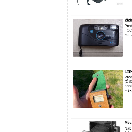
Viv
Pre
FOCU
kont
Expo
Prod
(ČSS
anal
Flex
Měch
Nabí