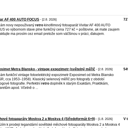
itar AF 400 AUTO FOCUS
72
- [2.8. 2026]
dám novy nepouživaný
retro
kinofilmový fotoaparát Vivitar AF 400 AUTO
S vo výbornom stave plne funkčný cena 727 kč + poštovne, ak mate zaujem
aktujte ma prosím cez email pretože som väčšinou v práci, ďakujem.
simet Metra Blansko - vintage expozimetr (světelný měřič
54
- [2.8. 2026]
ám funkční vintage fotoelektrický expozimetr Exposimet od Metra Blansko
R, cca 1953–1958). Klasický selenový měřič pro fotografy z období
ogové fotografie. Perfektní
retro
doplněk k starým Exaktám, Praktikám,
aretům apod. Včetně o ...
ové fotoaparáty Moskva 2 a Moskva 4 (Středoformát 6×9)
V 
- [1.8. 2026]
zím k prodeji legandární sovětské měchové fotoaparáty Moskva 2 a Moskva 4