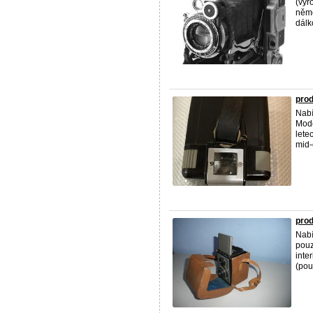
(výr
něme
dálk
prod
Nabí
Mode
lete
mid-
pro
Nabí
pouz
inte
(pou