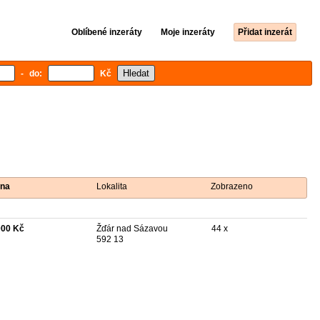
Oblíbené inzeráty
Moje inzeráty
Přidat inzerát
- do:
Kč
na
Lokalita
Zobrazeno
000 Kč
Žďár nad Sázavou
44 x
592 13