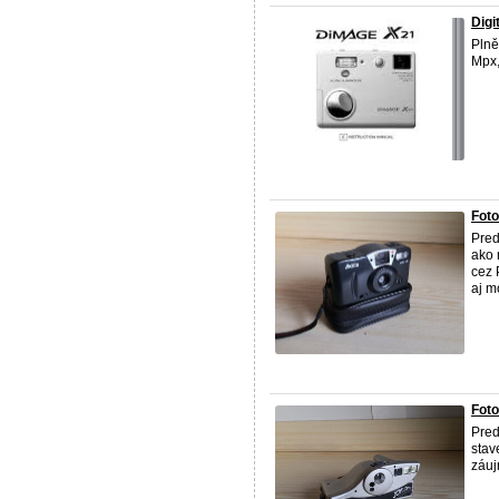
Digi
Plně
Mpx,
Fot
Pre
ako 
cez 
aj mo
Foto
Pre
stav
záuj