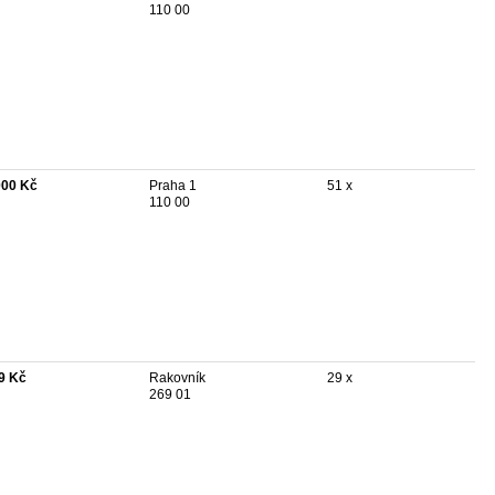
110 00
000 Kč
Praha 1
51 x
110 00
9 Kč
Rakovník
29 x
269 01