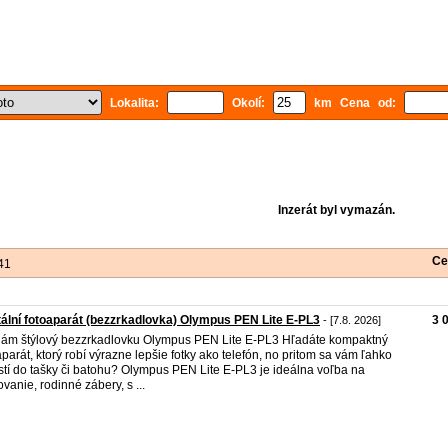
Lokalita:
Okolí:
km Cena od:
Inzerát byl vymazán.
Ce
41
tální fotoaparát (bezzrkadlovka) Olympus PEN Lite E-PL3
3 
- [7.8. 2026]
ám štýlový bezzrkadlovku Olympus PEN Lite E-PL3 Hľadáte kompaktný
aparát, ktorý robí výrazne lepšie fotky ako telefón, no pritom sa vám ľahko
tí do tašky či batohu? Olympus PEN Lite E-PL3 je ideálna voľba na
ovanie, rodinné zábery, s ...