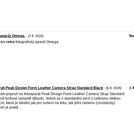
oaparát Omega.
Na
- [7.8. 2026]
dám
retro
fotografický aparát Omega.
ruh Peak Design Form Leather Camera Strap Standard Black
1 
- [6.8. 2026]
ám popruh na fotoaparát Peak Design Form Leather Camera Strap Standard
rné kožené variantě (Black). Jedná se o standardní verzi s celkovou délkou
cm, která je ideální jak pro nošení na krku, tak přes rameno (crossbody).
h je prakti ...