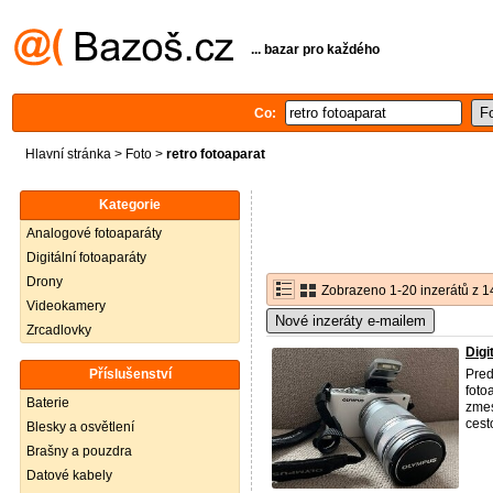
... bazar pro každého
Co:
Hlavní stránka
>
Foto
>
retro fotoaparat
Kategorie
Analogové fotoaparáty
Digitální fotoaparáty
Drony
Zobrazeno 1-20 inzerátů z 1
Videokamery
Nové inzeráty e-mailem
Zrcadlovky
Digi
Příslušenství
Pred
foto
Baterie
zmes
cest
Blesky a osvětlení
Brašny a pouzdra
Datové kabely