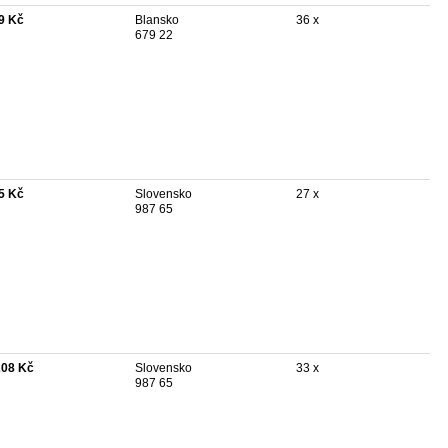
9 Kč
Blansko
36 x
679 22
5 Kč
Slovensko
27 x
987 65
208 Kč
Slovensko
33 x
987 65