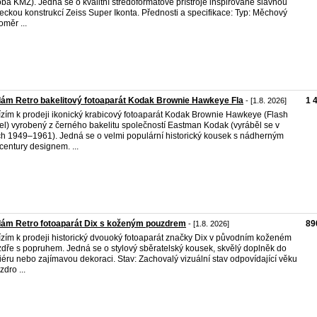
oba KMZ). Jedná se o kvalitní středoformátové přístroje inspirované slavnou
ckou konstrukcí Zeiss Super Ikonta. Přednosti a specifikace: Typ: Měchový
oměr ...
ám Retro bakelitový fotoaparát Kodak Brownie Hawkeye Fla
1 
- [1.8. 2026]
zím k prodeji ikonický krabicový fotoaparát Kodak Brownie Hawkeye (Flash
l) vyrobený z černého bakelitu společností Eastman Kodak (vyráběl se v
ch 1949–1961). Jedná se o velmi populární historický kousek s nádherným
century designem. ...
dám Retro fotoaparát Dix s koženým pouzdrem
89
- [1.8. 2026]
zím k prodeji historický dvouoký fotoaparát značky Dix v původním koženém
dře s popruhem. Jedná se o stylový sběratelský kousek, skvělý doplněk do
riéru nebo zajímavou dekoraci. Stav: Zachovalý vizuální stav odpovídající věku
zdro ...