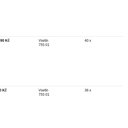
490 Kč
Vsetín
40 x
755 01
0 Kč
Vsetín
36 x
755 01