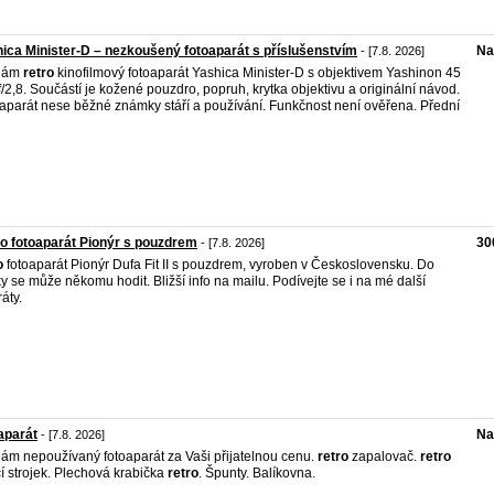
ica Minister-D – nezkoušený fotoaparát s příslušenstvím
Na
- [7.8. 2026]
dám
retro
kinofilmový fotoaparát Yashica Minister-D s objektivem Yashinon 45
/2,8. Součástí je kožené pouzdro, popruh, krytka objektivu a originální návod.
aparát nese běžné známky stáří a používání. Funkčnost není ověřena. Přední
o fotoaparát Pionýr s pouzdrem
30
- [7.8. 2026]
o
fotoaparát Pionýr Dufa Fit II s pouzdrem, vyroben v Československu. Do
ky se může někomu hodit. Bližší info na mailu. Podívejte se i na mé další
áty.
aparát
Na
- [7.8. 2026]
ám nepoužívaný fotoaparát za Vaši přijatelnou cenu.
retro
zapalovač.
retro
cí strojek. Plechová krabička
retro
. Špunty. Balíkovna.