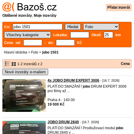
Přidat inzerát
Oblíbené inzeráty
,
Moje inzeráty
Co:
Lokalita:
Okolí:
km
Cena od:
- do:
Kč
Hlavní stránka
>
Foto
>
jobo 1501
Cena
1-2 inzerátů z 2
Nové inzeráty e-mailem
4x JOBO DRUM EXPERT 3006
- [16.7. 2026]
PLATÍ DO SMAZÁNÍ !
jobo
DRUM EXPERT 3006
pro filmy až ...
Praha 4 - 140 00
19 000 Kč
JOBO DRUM 2840
- [16.7. 2026]
PLATÍ DO SMAZÁNÍ ! Prodlužovací modul
jobo
DRUM 2840 v ...