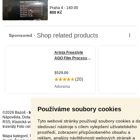
Praha 4 - 140 00
800 Kč
Používáme soubory cookies
©2026 Bazoš -
Inzerce, Bazar
Nápověda
,
Dotazy
,
Hodnocení
,
Kontakt
,
Reklama
,
Podmínky
,
Ochrana údajů
,
Tyto webové stránky používají soubory cookies a da
RSS
,
sledovací nástroje s cílem vylepšení uživatelského
Inzeráty Foto celkem:
11910
, za 24 hodin:
370
prostředí, zobrazení přizpůsobeného obsahu a
Mapa kategorií
,
Nejvyhledávanější výrazy
reklam, analýzy návštěvnosti webových stránek a