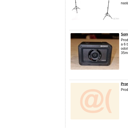
nast
Sony
Prod
a 6 
odol
35mm
Prom
Prod