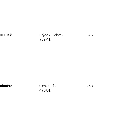
 000 Kč
Frýdek - Místek
37 x
739 41
bídněte
Česká Lípa
26 x
470 01