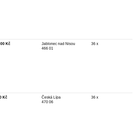
000 Kč
Jablonec nad Nisou
36 x
466 01
0 Kč
Česká Lípa
36 x
470 06