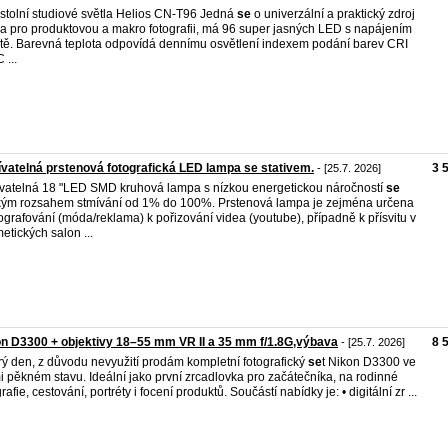
stolní studiové světla Helios CN-T96 Jedná
se
o univerzální a praktický zdroj
la pro produktovou a makro fotografii, má 96 super jasných LED s napájením
ítě. Barevná teplota odpovídá dennímu osvětlení indexem podání barev CRI
 ...
vatelná prstenová fotografická LED lampa se stativem.
3 
- [25.7. 2026]
vatelná 18 "LED SMD kruhová lampa s nízkou energetickou náročností
se
kým rozsahem stmívání od 1% do 100%. Prstenová lampa je zejména určena
tografování (móda/reklama) k pořizování videa (youtube), případně k přísvitu v
etických salon ...
n D3300 + objektivy 18–55 mm VR II a 35 mm f/1.8G,výbava
8 
- [25.7. 2026]
ý den, z důvodu nevyužití prodám kompletní fotografický
se
t Nikon D3300 ve
i pěkném stavu. Ideální jako první zrcadlovka pro začátečníka, na rodinné
rafie, cestování, portréty i focení produktů. Součástí nabídky je: • digitální zr ...