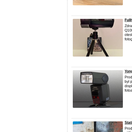
Ful
Zdra
Q10B
otes
fotog
Yong
Prod
byl 
disp
foto
Stat
Pro