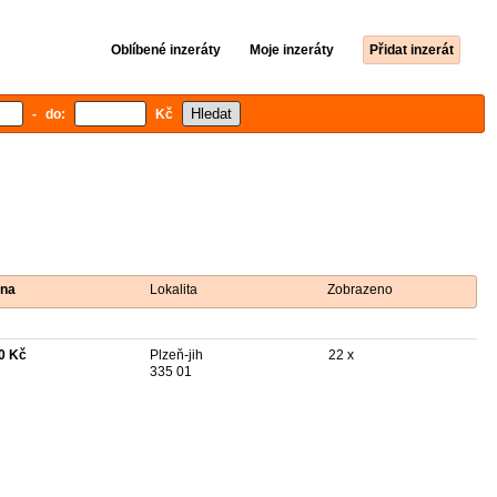
Oblíbené inzeráty
Moje inzeráty
Přidat inzerát
- do:
Kč
na
Lokalita
Zobrazeno
0 Kč
Plzeň-jih
22 x
335 01