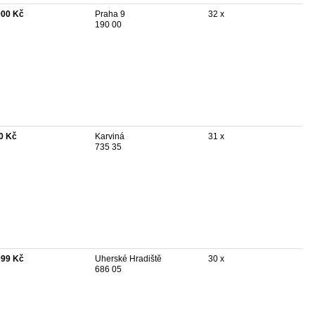
000 Kč
Praha 9
32 x
190 00
0 Kč
Karviná
31 x
735 35
099 Kč
Uherské Hradiště
30 x
686 05