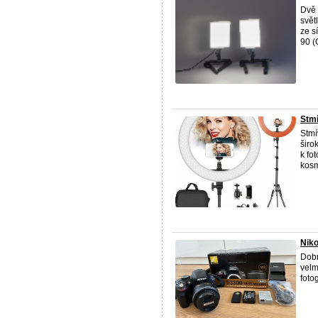
Dvě 
svět
ze s
90 (C
Stmí
Stmí
širo
k fo
kosm
Niko
Dobr
velm
fotog