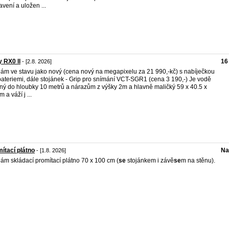
avení a uložen ...
 RX0 ll
16
- [2.8. 2026]
ám ve stavu jako nový (cena nový na megapixelu za 21 990,-kč) s nabíječkou
bateriemi, dále stojánek - Grip pro snímání VCT-SGR1 (cena 3 190,-) Je vodě
ný do hloubky 10 metrů a nárazům z výšky 2m a hlavně maličký 59 x 40.5 x
 a váží j ...
ítací plátno
Na
- [1.8. 2026]
ám skládací promítací plátno 70 x 100 cm (
se
stojánkem i závě
se
m na stěnu).