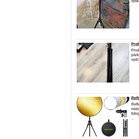
výšk
Prof
Prod
párk
vydr
Refl
Refle
nebo
foto
...