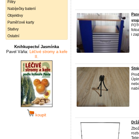
Filtry
Nabíječky baterií
Paso
Objektivy
stoj
Paměťové karty
FOTO
Stativy
foto
i zap
Ostatní
Knihkupectví Jasmínka
Pavel Váňa:
Léčivé stromy a keře
II.
Stoj
Pro
Úpln
nebo
nabí
koupit
Držá
Zbož
rozb
Tele