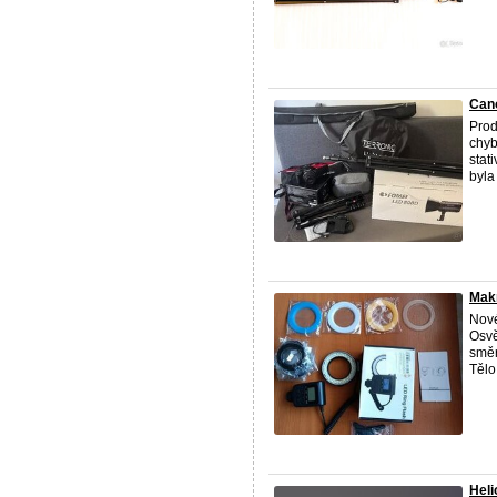
Cano
Prod
chyb
stat
byla 
Makr
Nové
Osvě
směr
Tělo:
Heli