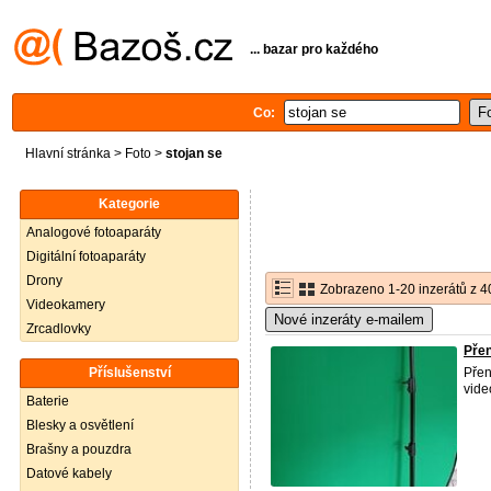
... bazar pro každého
Co:
Hlavní stránka
>
Foto
>
stojan se
Kategorie
Analogové fotoaparáty
Digitální fotoaparáty
Drony
Zobrazeno 1-20 inzerátů z 4
Videokamery
Nové inzeráty e-mailem
Zrcadlovky
Přen
Příslušenství
Přen
vide
Baterie
Blesky a osvětlení
Brašny a pouzdra
Datové kabely