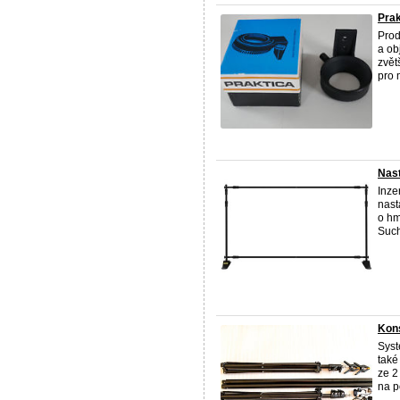
Prak
Prod
a ob
zvět
pro 
Nast
Inze
nast
o hm
Such
Kons
Syst
také
ze 2
na p