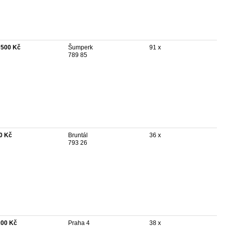
 500 Kč
Šumperk
91 x
789 85
0 Kč
Bruntál
36 x
793 26
200 Kč
Praha 4
38 x