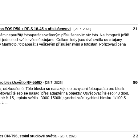
n EOS R50 + RF-S 18-45 a příslušenství
21
- [29.7. 2026]
ám nepoužitý fotoaparát s veškerým příslušenstvím viz foto. Na fotografii ještě
í jedno led světlo včetně
stojan
u. Celkem tedy jsou dvě světla
se
stojan
y,
iv Manfroto, fotoaparát s veškerým příslušenstvím a fotostan. Pořizovací cena
...
o blesk/světlo RF-550D
80
- [28.7. 2026]
, odzkoušené. Tělo blesku
se
nasazuje do uchycení fotoaparátu pro blesk.
tlovací těleso
se
nasadí přes adaptér na objektiv. Osvětlovací těleso: 48 diod,
né č. 15, teplota světla : 3000-1500K, synchnizační rychlost blesku: 1/100 S.
 L ...
os CN-T96, stolní studiové světla
2 
- [26.7. 2026]