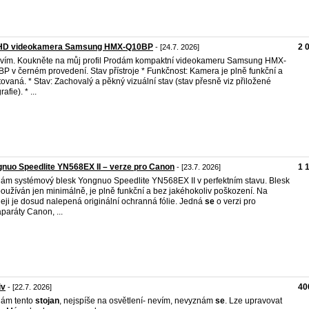
lHD videokamera Samsung HMX-Q10BP
2 
- [24.7. 2026]
vím. Koukněte na můj profil Prodám kompaktní videokameru Samsung HMX-
P v černém provedení. Stav přístroje * Funkčnost: Kamera je plně funkční a
tovaná. * Stav: Zachovalý a pěkný vizuální stav (stav přesně viz přiložené
rafie). * ...
nuo Speedlite YN568EX II – verze pro Canon
1 
- [23.7. 2026]
ám systémový blesk Yongnuo Speedlite YN568EX II v perfektním stavu. Blesk
používán jen minimálně, je plně funkční a bez jakéhokoliv poškození. Na
leji je dosud nalepená originální ochranná fólie. Jedná
se
o verzi pro
aparáty Canon, ...
iv
40
- [22.7. 2026]
dám tento
stojan
, nejspíše na osvětlení- nevím, nevyznám
se
. Lze upravovat