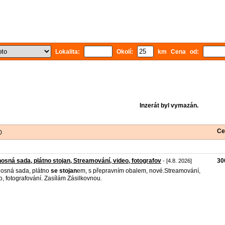
Lokalita:
Okolí:
km Cena od:
Inzerát byl vymazán.
Ce
0
osná sada, plátno stojan, Streamování, video, fotografov
30
- [4.8. 2026]
osná sada, plátno
se
stojan
em, s přepravním obalem, nové.Streamování,
o, fotografování. Zasílám Zásilkovnou.