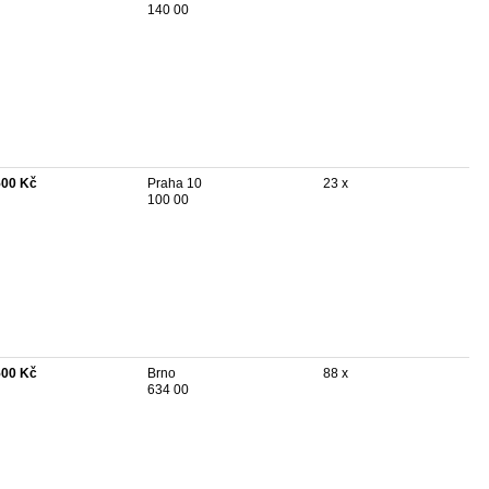
140 00
500 Kč
Praha 10
23 x
100 00
500 Kč
Brno
88 x
634 00