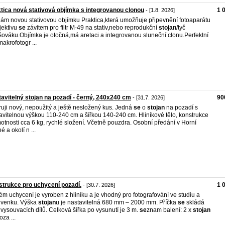
tica nová stativová objímka s integrovanou clonou
1 
- [1.8. 2026]
ám novou stativovou objímku Praktica,která umožňuje připevnění fotoaparátu
jektivu
se
závitem pro filtr M-49 na stativ,nebo reprodukční
stojan
/tyč
šováku.Objímka je otočná,má aretaci a integrovanou sluneční clonu.Perfektní
makrofotogr ...
avitelný stojan na pozadí - černý, 240x240 cm
90
- [31.7. 2026]
ruji nový, nepoužitý a ještě nesložený kus. Jedná
se
o
stojan
na pozadí s
avitelnou výškou 110-240 cm a šířkou 140-240 cm. Hliníkové tělo, konstrukce
otnosti cca 6 kg, rychlé složení. Včetně pouzdra. Osobní předání v Horní
é a okolí n ...
trukce pro uchycení pozadí.
1 
- [30.7. 2026]
ém uchycení je vyroben z hliníku a je vhodný pro fotografování ve studiu a
 venku. Výška
stojan
u je nastavitelná 680 mm – 2000 mm. Příčka
se
skládá
 vysouvacích dílů. Celková šířka po vysunutí je 3 m.
se
znam balení: 2 x
stojan
oza ...