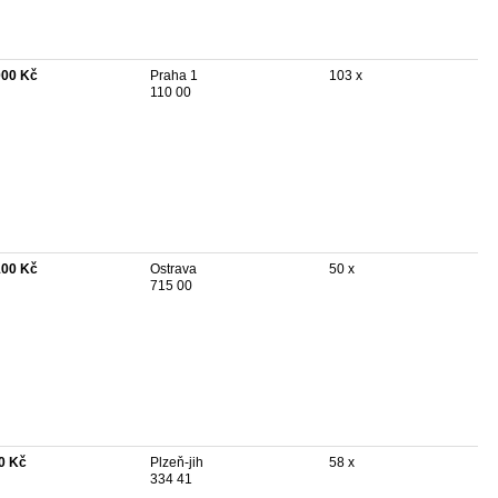
000 Kč
Praha 1
103 x
110 00
100 Kč
Ostrava
50 x
715 00
0 Kč
Plzeň-jih
58 x
334 41