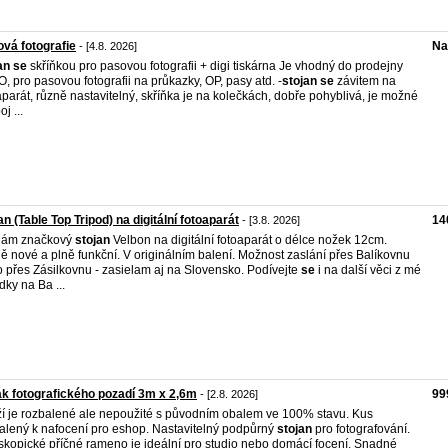
vá fotografie
Na
- [4.8. 2026]
an
se
skříňkou pro pasovou fotografii + digi tiskárna Je vhodný do prodejny
, pro pasovou fotografii na průkazky, OP, pasy atd. -
stojan
se
závitem na
aparát, různě nastavitelný, skříňka je na kolečkách, dobře pohyblivá, je možné
oj ...
an (Table Top Tripod) na digitální fotoaparát
14
- [3.8. 2026]
dám značkový
stojan
Velbon na digitální fotoaparát o délce nožek 12cm.
ě nové a plně funkční. V originálním balení. Možnost zaslání přes Balíkovnu
 přes Zásilkovnu - zasielam aj na Slovensko. Podívejte
se
i na další věci z mé
dky na Ba ...
k fotografického pozadí 3m x 2,6m
99
- [2.8. 2026]
í je rozbalené ale nepoužité s původním obalem ve 100% stavu. Kus
alený k nafocení pro eshop. Nastavitelný podpůrný
stojan
pro fotografování.
skopické příčné rameno je ideální pro studio nebo domácí focení. Snadné