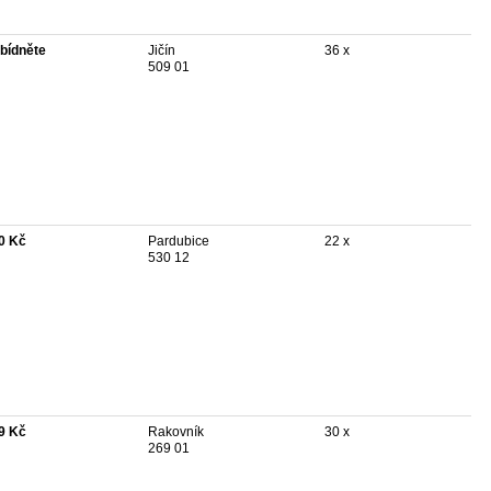
bídněte
Jičín
36 x
509 01
0 Kč
Pardubice
22 x
530 12
9 Kč
Rakovník
30 x
269 01