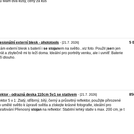
u Mám dva kusy, ceny za kus
esionální externí blesk - phototools
5 
- [21.7. 2026]
ám externí blesk s baterií i
se
stojan
em na světlo...viz foto. Použil j
se
m jen
rát a zbytečně mi to leží doma. Ideální pro portréty venku, ale i uvnitř. Baterie
ží dlouho.
ektor - odrazná deska 110cm 5v1 se stativem
85
- [21.7. 2026]
ktor 5 v 1: Zlatý, stříbrný, bílý, černý a průsvitný reflektor, použijte přirozené
 umělé světlo k úpravě světla a získejte krásné fotografie, ideální pro
grafování Přenosný
stojan
na reflektor: Stabilní lehký stativ s max. 200 cm, je t