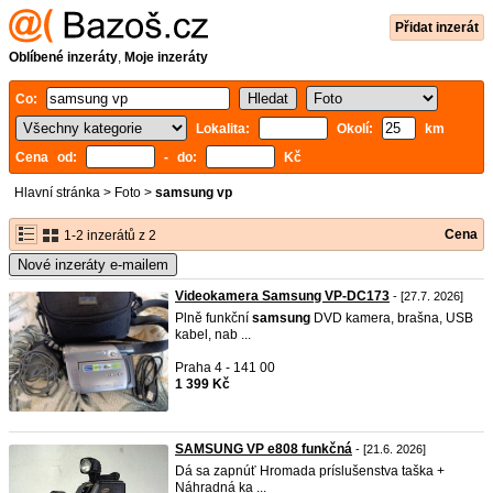
Přidat inzerát
Oblíbené inzeráty
,
Moje inzeráty
Co:
Lokalita:
Okolí:
km
Cena od:
- do:
Kč
Hlavní stránka
>
Foto
>
samsung vp
Cena
1-2 inzerátů z 2
Nové inzeráty e-mailem
Videokamera Samsung VP-DC173
- [27.7. 2026]
Plně funkční
samsung
DVD kamera, brašna, USB
kabel, nab ...
Praha 4 - 141 00
1 399 Kč
SAMSUNG VP e808 funkčná
- [21.6. 2026]
Dá sa zapnúť Hromada príslušenstva taška +
Náhradná ka ...