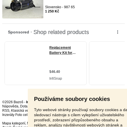
Slovensko - 987 65
1 250 Kč
Používáme soubory cookies
©2026 Bazoš -
Inzerce, Bazar
Nápověda
,
Dotazy
,
Hodnocení
,
Kontakt
,
Reklama
,
Podmínky
,
Ochrana údajů
,
Tyto webové stránky používají soubory cookies a da
RSS
,
sledovací nástroje s cílem vylepšení uživatelského
Inzeráty Foto celkem:
11890
, za 24 hodin:
349
prostředí, zobrazení přizpůsobeného obsahu a
Mapa kategorií
,
Nejvyhledávanější výrazy
reklam, analýzy návštěvnosti webových stránek a